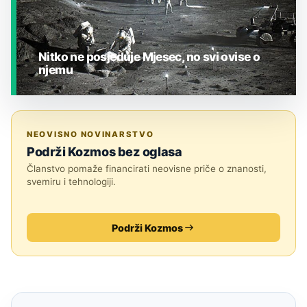
Nitko ne posjeduje Mjesec, no svi ovise o
njemu
JESTE LI ZNALI?
NEOVISNO NOVINARSTVO
Podrži Kozmos bez oglasa
Članstvo pomaže financirati neovisne priče o znanosti,
svemiru i tehnologiji.
Podrži Kozmos