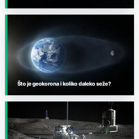
JESTE LI ZNALI?
Što je geokorona i koliko daleko seže?
JESTE LI ZNALI?