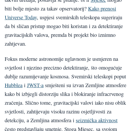
biti bolje mjesto za takav opservatorij?
Kako prenosi
Universe Today
, uspjesi svemirskih teleskopa sugeriraju
da bi sličan pristup mogao biti koristan i za detektiranje
gravitacijskih valova, premda bi projekt bio iznimno
zahtjevan.
Fokus moderne astronomije uglavnom je usmjeren na
svjetlost i njezino precizno detektiranje, što omogućuje
dublje razumijevanje kosmosa. Svemirski teleskopi poput
Hubblea
i
JWST-a
smješteni su izvan Zemljine atmosfere
kako bi izbjegli distorziju slika i blokiranje infracrvenog
zračenja. Slično tome, gravitacijski valovi iako nisu oblik
svjetlosti, zahtijevaju visoku razinu osjetljivosti za
detekciju, a Zemljina atmosfera i
seizmička aktivnost
često predstavljaju smetnje. Stoga Mjesec, sa svojom