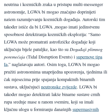
neutrina i kozmičkih zraka u pristupu multi-messenger
astronomije, LGWA bi mogao značajno doprinijeti
našem razumijevanju kozmičkih događaja. Autorski tim
također ističe da bi LGWA ,mogao imati jedinstvenu
sposobnost detektiranja kozmičkih eksplozija: “Samo
LGWA može promatrati astrofizičke događaje koji
Događaji plimnog
uključuju bijele patuljke, kao što su
poremećaja
(Tidal Disruption Events) i
supernove tipa
Ia
,” naglašavaju autori. Osim toga, LGWA bi mogao
pružiti astronomima unaprijedna upozorenja, tjednima ili
čak mjesecima prije spajanja kompaktnih binarnih
sustava, uključujući
neutronske zvijezde
. LGWA bi
također mogao detektirati lakše binarne sustave crnih
rupa srednje mase u ranom svemiru, koji su imali
ključnu ulogu u formiranju današnjih
supermasivnih