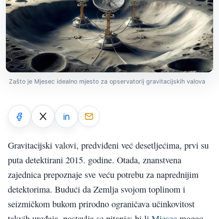
Zašto je Mjesec idealno mjesto za opservatorij gravitacijskih valova
Gravitacijski valovi, predviđeni već desetljećima, prvi su
puta detektirani 2015. godine. Otada, znanstvena
zajednica prepoznaje sve veću potrebu za naprednijim
detektorima. Budući da Zemlja svojom toplinom i
seizmičkom bukom prirodno ograničava učinkovitost
takvih uređaja, postavlja se pitanje: bi li
Mjesec
mogao