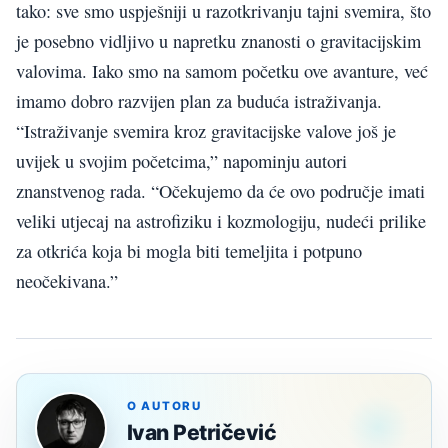
tako: sve smo uspješniji u razotkrivanju tajni svemira, što
je posebno vidljivo u napretku znanosti o gravitacijskim
valovima. Iako smo na samom početku ove avanture, već
imamo dobro razvijen plan za buduća istraživanja.
“Istraživanje svemira kroz gravitacijske valove još je
uvijek u svojim početcima,” napominju autori
znanstvenog rada. “Očekujemo da će ovo područje imati
veliki utjecaj na astrofiziku i kozmologiju, nudeći prilike
za otkrića koja bi mogla biti temeljita i potpuno
neočekivana.”
O AUTORU
Ivan Petričević