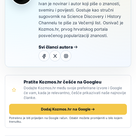
Ivan je novinar i autor koji piše o znanosti,
svemiru i povijesti. Gostuje kao stručni
sugovornik na Science Discovery i History
Channelu te piše za Večernji list. Osnivač je
Kozmos.hr, prvog hrvatskog portala
posvećenog popularizaciji znanosti.
Svi članci autora
Pratite Kozmos.hr češće na Googleu
Dodajte Kozmos.hr među svoje preferirane izvore i Google
će vam, kada je relevantno, češće prikazivati naše najnovije
članke.
Dodaj Kozmos.hr na Google
Potrebno je biti prijavljen na Google račun. Odabir možete promijeniti u bilo kojem
trenutku.