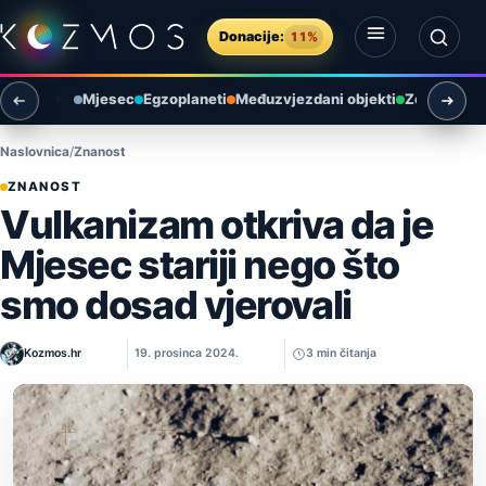
Preskoči na sadržaj
Donacije:
11%
Otvori izbornik
Otvori pretragu
Mjesec
Egzoplaneti
Međuzvjezdani objekti
Zemlja i ok
Naslovnica
Znanost
ZNANOST
Vulkanizam otkriva da je
Mjesec stariji nego što
smo dosad vjerovali
Kozmos.hr
19. prosinca 2024.
3 min čitanja