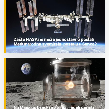
Zašto NASA ne može jednostavno poslati
Međunarodnu svemirsku postaju u Sunce?
ZNANOST
Na Mjesecu bi neki materijali mogli gorjeti