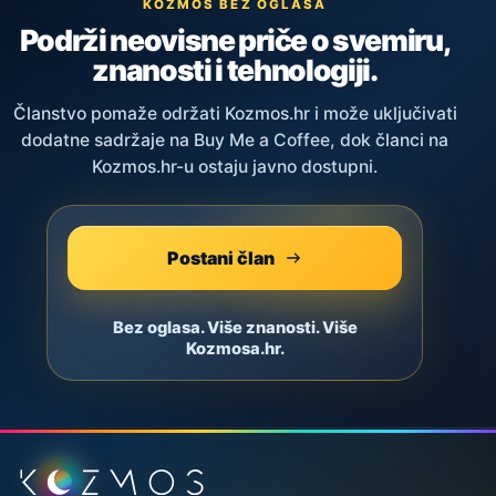
KOZMOS BEZ OGLASA
Podrži neovisne priče o svemiru,
znanosti i tehnologiji.
Članstvo pomaže održati Kozmos.hr i može uključivati
dodatne sadržaje na Buy Me a Coffee, dok članci na
Kozmos.hr-u ostaju javno dostupni.
Postani član
Bez oglasa. Više znanosti. Više
Kozmosa.hr.
Podnožje stranice