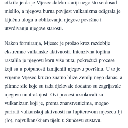
otkrilo je da je Mjesec daleko stariji nego što se dosad
mislilo, a njegova burna povijest vulkanizma odigrala je
ključnu ulogu u oblikovanju njegove površine i
utvrđivanju njegove starosti.
Nakon formiranja, Mjesec je prošao kroz razdoblje
ekstremne vulkanske aktivnosti. Intenzivna toplina
rastalila je njegovu koru više puta, pokrećući procese
koji su u potpunosti izmijenili njegovu površinu. U to je
vrijeme Mjesec kružio znatno bliže Zemlji nego danas, a
plimne sile koje su tada djelovale dodatno su zagrijavale
njegovu unutrašnjost. Ovi procesi uzrokovali su
vulkanizam koji je, prema znanstvenicima, mogao
parirati vulkanskoj aktivnosti na Jupiterovom mjesecu Iji
(Io), najvulkanskijem tijelu u Sunčevu sustavu.