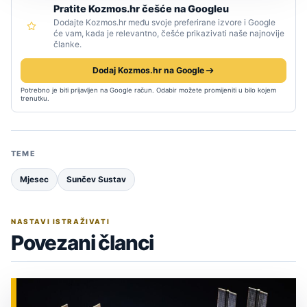
Pratite Kozmos.hr češće na Googleu
Dodajte Kozmos.hr među svoje preferirane izvore i Google
će vam, kada je relevantno, češće prikazivati naše najnovije
članke.
Dodaj Kozmos.hr na Google
Potrebno je biti prijavljen na Google račun. Odabir možete promijeniti u bilo kojem
trenutku.
TEME
Mjesec
Sunčev Sustav
NASTAVI ISTRAŽIVATI
Povezani članci