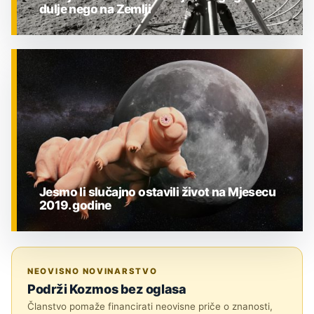
dulje nego na Zemlji
ZNANOST
Jesmo li slučajno ostavili život na Mjesecu
2019. godine
ZNANOST
NEOVISNO NOVINARSTVO
Podrži Kozmos bez oglasa
Članstvo pomaže financirati neovisne priče o znanosti,