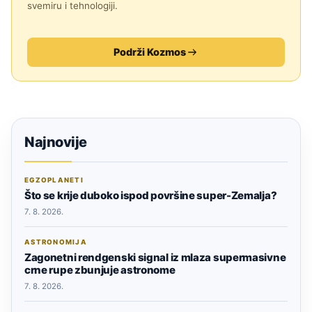
svemiru i tehnologiji.
Podrži Kozmos
Najnovije
EGZOPLANETI
Što se krije duboko ispod površine super-Zemalja?
7. 8. 2026.
ASTRONOMIJA
Zagonetni rendgenski signal iz mlaza supermasivne
crne rupe zbunjuje astronome
7. 8. 2026.