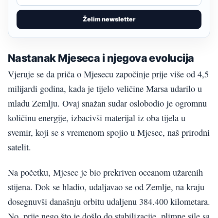
Želim newsletter
Nastanak Mjeseca i njegova evolucija
Vjeruje se da priča o Mjesecu započinje prije više od 4,5
milijardi godina, kada je tijelo veličine Marsa udarilo u
mladu Zemlju. Ovaj snažan sudar oslobodio je ogromnu
količinu energije, izbacivši materijal iz oba tijela u
svemir, koji se s vremenom spojio u Mjesec, naš prirodni
satelit.
Na početku, Mjesec je bio prekriven oceanom užarenih
stijena. Dok se hladio, udaljavao se od Zemlje, na kraju
dosegnuvši današnju orbitu udaljenu 384.400 kilometara.
No, prije nego što je došlo do stabilizacije, plimne sile sa