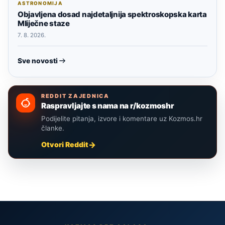
ASTRONOMIJA
Objavljena dosad najdetaljnija spektroskopska karta
Mliječne staze
7. 8. 2026.
Sve novosti
REDDIT ZAJEDNICA
Raspravljajte s nama na r/kozmoshr
Podijelite pitanja, izvore i komentare uz Kozmos.hr
članke.
Otvori Reddit