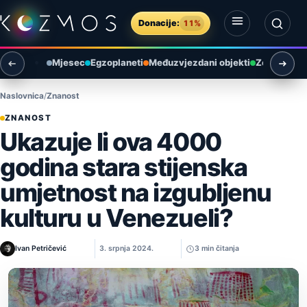
Preskoči na sadržaj
Donacije:
11%
Otvori izbornik
Otvori pretragu
Mjesec
Egzoplaneti
Međuzvjezdani objekti
Zemlja i ok
Naslovnica
Znanost
ZNANOST
Ukazuje li ova 4000
godina stara stijenska
umjetnost na izgubljenu
kulturu u Venezueli?
Ivan Petričević
3. srpnja 2024.
3 min čitanja