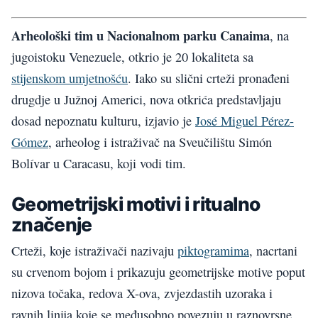
Arheološki tim u Nacionalnom parku Canaima
, na
jugoistoku Venezuele, otkrio je 20 lokaliteta sa
stijenskom umjetnošću
. Iako su slični crteži pronađeni
drugdje u Južnoj Americi, nova otkrića predstavljaju
dosad nepoznatu kulturu, izjavio je
José Miguel Pérez-
Gómez
, arheolog i istraživač na Sveučilištu Simón
Bolívar u Caracasu, koji vodi tim.
Geometrijski motivi i ritualno
značenje
Crteži, koje istraživači nazivaju
piktogramima
, nacrtani
su crvenom bojom i prikazuju geometrijske motive poput
nizova točaka, redova X-ova, zvjezdastih uzoraka i
ravnih linija koje se međusobno povezuju u raznovrsne