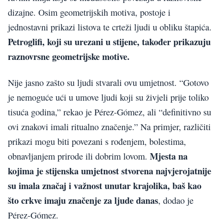
dizajne. Osim geometrijskih motiva, postoje i
jednostavni prikazi listova te crteži ljudi u obliku štapića.
Petroglifi, koji su urezani u stijene, također prikazuju
raznovrsne geometrijske motive.
Nije jasno zašto su ljudi stvarali ovu umjetnost. “Gotovo
je nemoguće ući u umove ljudi koji su živjeli prije toliko
tisuća godina,” rekao je Pérez-Gómez, ali “definitivno su
ovi znakovi imali ritualno značenje.” Na primjer, različiti
prikazi mogu biti povezani s rođenjem, bolestima,
Mjesta na
obnavljanjem prirode ili dobrim lovom.
kojima je stijenska umjetnost stvorena najvjerojatnije
su imala značaj i važnost unutar krajolika, baš kao
što crkve imaju značenje za ljude danas
, dodao je
Pérez-Gómez.