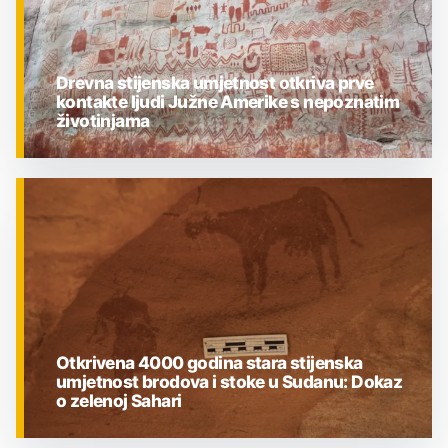
Drevna stijenska umjetnost otkriva prve
kontakte ljudi Južne Amerike s nepoznatim
životinjama
ZNANOST
Otkrivena 4000 godina stara stijenska
umjetnost brodova i stoke u Sudanu: Dokaz
o zelenoj Sahari