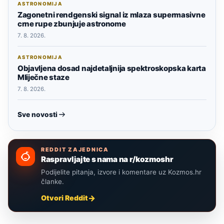
ASTRONOMIJA
Zagonetni rendgenski signal iz mlaza supermasivne
crne rupe zbunjuje astronome
7. 8. 2026.
ASTRONOMIJA
Objavljena dosad najdetaljnija spektroskopska karta
Mliječne staze
7. 8. 2026.
Sve novosti
REDDIT ZAJEDNICA
Raspravljajte s nama na r/kozmoshr
Podijelite pitanja, izvore i komentare uz Kozmos.hr
članke.
Otvori Reddit