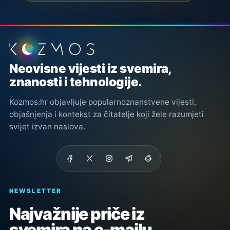
Podnožje stranice
Neovisne vijesti iz svemira,
znanosti i tehnologije.
Kozmos.hr objavljuje popularnoznanstvene vijesti,
objašnjenja i kontekst za čitatelje koji žele razumjeti
svijet izvan naslova.
NEWSLETTER
Najvažnije priče iz
svemira na e-mailu.