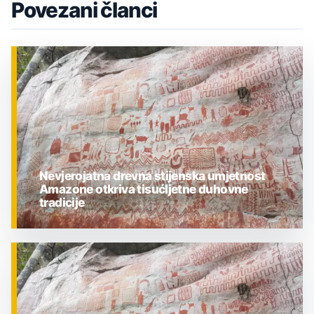
Povezani članci
Nevjerojatna drevna stijenska umjetnost
Amazone otkriva tisućljetne duhovne
tradicije
ZNANOST