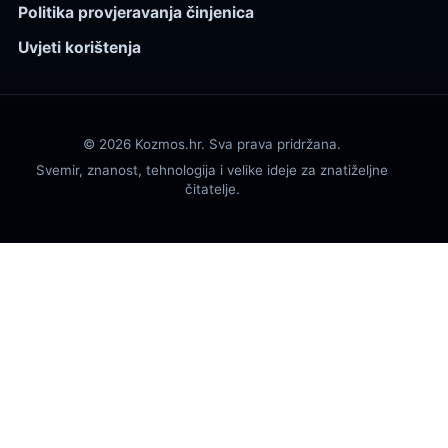
Politika provjeravanja činjenica
Uvjeti korištenja
© 2026 Kozmos.hr. Sva prava pridržana.
Svemir, znanost, tehnologija i velike ideje za znatiželjne
čitatelje.