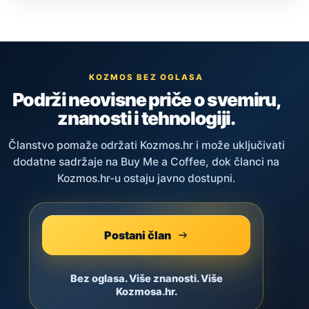
KOZMOS BEZ OGLASA
Podrži neovisne priče o svemiru,
znanosti i tehnologiji.
Članstvo pomaže održati Kozmos.hr i može uključivati
dodatne sadržaje na Buy Me a Coffee, dok članci na
Kozmos.hr-u ostaju javno dostupni.
Postani član
Bez oglasa. Više znanosti. Više
Kozmosa.hr.