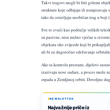
Takvi tragovi mogli bi biti golemi objek
strukture koje odbijaju ili usmjeravaju sv
tako da ostavljaju neobičan trag u boji il
Sve to zvuči kao područje velikih telesk
su pasivne, nisu nužno vječne u izvorn
objekata oko zvijezde koji bi prikupljal
ali bi za dugoročno održavanje orbitaln
Ako ta kontrola prestane, dijelovi susta
izazivaju nove sudare, a proces može n
otpada u Zemljinoj orbiti. Dovoljno dug
NEWSLETTER
Najvažnije priče iz