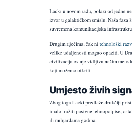
Lacki u novom radu, polazi od jedne nez
izvor u galaktičkom smislu. Naša faza ši
suvremena komunikacijska infrastruktur
Drugim riječima, čak ni
tehnološki razvi
velike udaljenosti mogao opaziti. U Dra
civilizacija ostaje vidljiva našim meto
koji možemo otkriti.
Umjesto živih signa
Zbog toga Lacki predlaže drukčiji prist
imalo tražiti pasivne tehnopotpise, osta
ili milijardama godina.