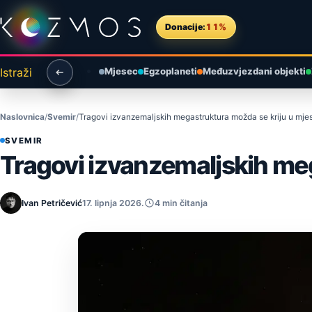
Preskoči na sadržaj
Donacije:
11%
Istraži
Mjesec
Egzoplaneti
Međuzvjezdani objekti
Naslovnica
Svemir
Tragovi izvanzemaljskih megastruktura možda se kriju u mje
SVEMIR
Tragovi izvanzemaljskih meg
Ivan Petričević
17. lipnja 2026.
4 min čitanja