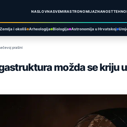
NASLOVNA
SVEMIR
ASTRONOMIJA
ZNANOST
TEHNO
Zemlja i okoliš
Arheologija
Biologija
Astronomija u Hrvatskoj
Umje
sečevoj prašini
astruktura možda se kriju u