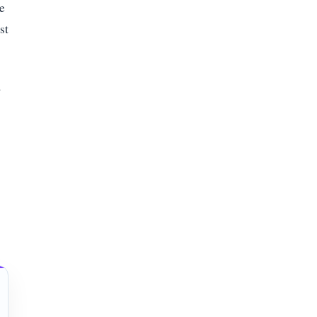
ne
st
a