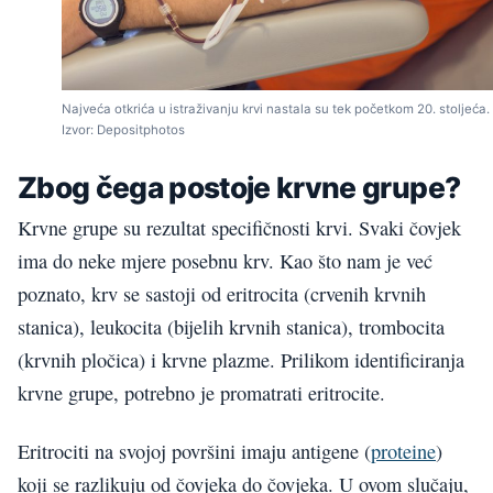
Najveća otkrića u istraživanju krvi nastala su tek početkom 20. stoljeća.
Izvor: Depositphotos
Zbog čega postoje krvne grupe?
Krvne grupe su rezultat specifičnosti krvi. Svaki čovjek
ima do neke mjere posebnu krv. Kao što nam je već
poznato, krv se sastoji od eritrocita (crvenih krvnih
stanica), leukocita (bijelih krvnih stanica), trombocita
(krvnih pločica) i krvne plazme. Prilikom identificiranja
krvne grupe, potrebno je promatrati eritrocite.
Eritrociti na svojoj površini imaju antigene (
proteine
)
koji se razlikuju od čovjeka do čovjeka. U ovom slučaju,