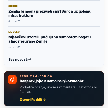
SUNCE
Zemlja bi mogla preživjeti smrt Sunca uz golemu
infrastrukturu
4. 8. 2026.
MJESEC
Mjesečevi uzorci upućuju na sumporom bogatu
atmosferu rane Zemlje
3. 8. 2026.
Sve novosti
REDDIT ZAJEDNICA
Raspravljajte s nama na r/kozmoshr
Podijelite pitanja, izvore i komentare uz Kozmos.hr
članke.
Otvori Reddit