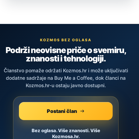
KOZMOS BEZ OGLASA
Podrži neovisne priče o svemiru,
znanosti i tehnologiji.
Članstvo pomaže održati Kozmos.hr i može uključivati
dodatne sadržaje na Buy Me a Coffee, dok članci na
Kozmos.hr-u ostaju javno dostupni.
Postani član
Bez oglasa. Više znanosti. Više
Kozmosa.hr.