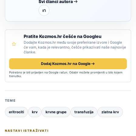
Svi članci autora
Pratite Kozmos.hr češće na Googleu
Dodajte Kozmos.hr među svoje preferirane izvore i Google
će vam, kada je relevantno, češće prikazivati naše najnovije
članke.
Dodaj Kozmos.hr na Google
Potrebno je biti prijavljen na Google račun. Odabir možete promijeniti u bilo kojem
trenutku.
TEME
eritrociti
krv
krvne grupe
transfuzija
zlatna krv
NASTAVI ISTRAŽIVATI