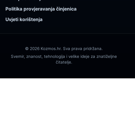
Politika provjeravanja činjenica
Uvjeti korištenja
© 2026 Kozmos.hr. Sva prava pridržana.
Svemir, znanost, tehnologija i velike ideje za znatiželjne
čitatelje.