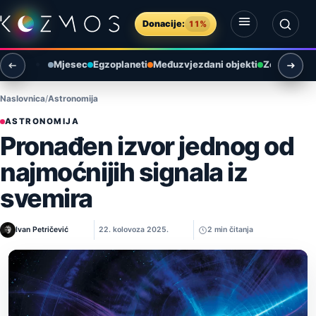
Preskoči na sadržaj
Donacije:
11%
Otvori izbornik
Otvori pretragu
Mjesec
Egzoplaneti
Međuzvjezdani objekti
Zemlja i ok
Naslovnica
Astronomija
ASTRONOMIJA
Pronađen izvor jednog od
najmoćnijih signala iz
svemira
Ivan Petričević
22. kolovoza 2025.
2 min čitanja