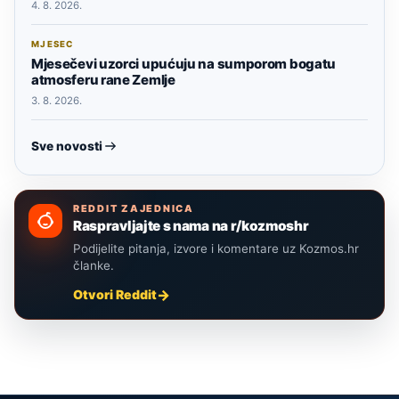
4. 8. 2026.
MJESEC
Mjesečevi uzorci upućuju na sumporom bogatu
atmosferu rane Zemlje
3. 8. 2026.
Sve novosti
REDDIT ZAJEDNICA
Raspravljajte s nama na r/kozmoshr
Podijelite pitanja, izvore i komentare uz Kozmos.hr
članke.
Otvori Reddit