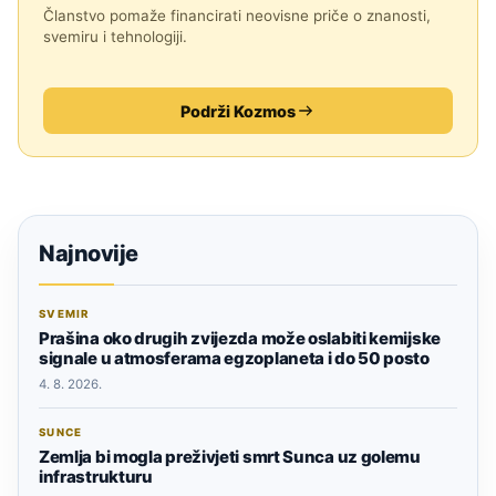
Članstvo pomaže financirati neovisne priče o znanosti,
svemiru i tehnologiji.
Podrži Kozmos
Najnovije
SVEMIR
Prašina oko drugih zvijezda može oslabiti kemijske
signale u atmosferama egzoplaneta i do 50 posto
4. 8. 2026.
SUNCE
Zemlja bi mogla preživjeti smrt Sunca uz golemu
infrastrukturu