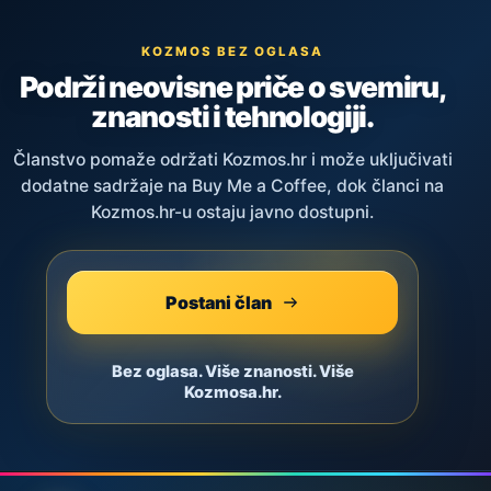
KOZMOS BEZ OGLASA
Podrži neovisne priče o svemiru,
znanosti i tehnologiji.
Članstvo pomaže održati Kozmos.hr i može uključivati
dodatne sadržaje na Buy Me a Coffee, dok članci na
Kozmos.hr-u ostaju javno dostupni.
Postani član
Bez oglasa. Više znanosti. Više
Kozmosa.hr.