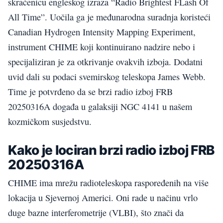
skraćenicu engleskog izraza “Radio Brightest FLash Of
All Time”. Uočila ga je međunarodna suradnja koristeći
Canadian Hydrogen Intensity Mapping Experiment,
instrument CHIME koji kontinuirano nadzire nebo i
specijaliziran je za otkrivanje ovakvih izboja. Dodatni
uvid dali su podaci svemirskog teleskopa James Webb.
Time je potvrđeno da se brzi radio izboj FRB
20250316A događa u galaksiji NGC 4141 u našem
kozmičkom susjedstvu.
Kako je lociran brzi radio izboj FRB
20250316A
CHIME ima mrežu radioteleskopa raspoređenih na više
lokacija u Sjevernoj Americi. Oni rade u načinu vrlo
duge bazne interferometrije (VLBI), što znači da