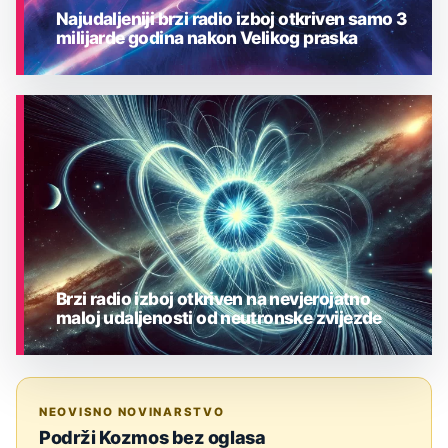
Najudaljeniji brzi radio izboj otkriven samo 3
milijarde godina nakon Velikog praska
ASTRONOMIJA
Brzi radio izboj otkriven na nevjerojatno
maloj udaljenosti od neutronske zvijezde
ASTRONOMIJA
NEOVISNO NOVINARSTVO
Podrži Kozmos bez oglasa