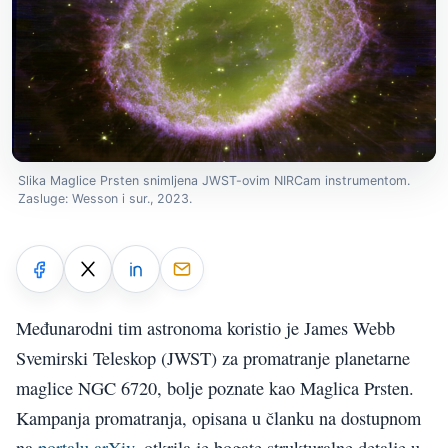
Slika Maglice Prsten snimljena JWST-ovim NIRCam instrumentom.
Zasluge: Wesson i sur., 2023.
Međunarodni tim astronoma koristio je James Webb
Svemirski Teleskop (JWST) za promatranje planetarne
maglice NGC 6720, bolje poznate kao Maglica Prsten.
Kampanja promatranja, opisana u članku na dostupnom
na
portalu arXiv
, otkrila je bogate strukturalne detalje u