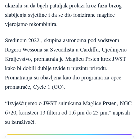
ukazala su da bijeli patuljak prolazi kroz fazu brzog
slabljenja svjetline i da se dio ionizirane maglice
vjerojatno rekombinira.
Sredinom 2022., skupina astronoma pod vodstvom
Rogera Wessona sa Sveučilišta u Cardiffu, Ujedinjeno
Kraljevstvo, promatrala je Maglicu Prsten kroz JWST
kako bi dobili dublje uvide u njezinu prirodu.
Promatranja su obavljena kao dio programa za opće
promatrače, Cycle 1 (GO).
“Izvješćujemo o JWST snimkama Maglice Prsten, NGC
6720, koristeći 13 filtera od 1,6 µm do 25 µm,” napisali
su istraživači.