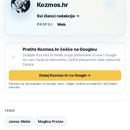
Kozmos.hr
Svi članci redakcije
Web
PROFILI
Pratite Kozmos.hr češće na Googleu
Dodajte Kozmos.hr među svoje preferirane izvore i Google
će vam, kada je relevantno, češće prikazivati naše najnovije
članke.
Dodaj Kozmos.hr na Google
Potrebno je biti prijavljen na Google račun. Odabir možete promijeniti u bilo kojem
trenutku.
TEME
James Webb
Maglica Prsten