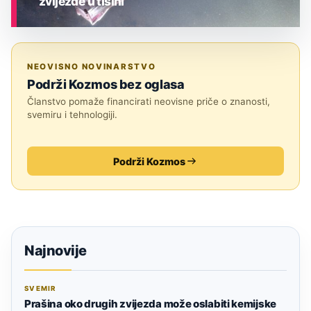
zvijezde u tišini
ASTRONOMIJA
NEOVISNO NOVINARSTVO
Podrži Kozmos bez oglasa
Članstvo pomaže financirati neovisne priče o znanosti,
svemiru i tehnologiji.
Podrži Kozmos
Najnovije
SVEMIR
Prašina oko drugih zvijezda može oslabiti kemijske