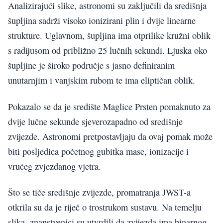
Analizirajući slike, astronomi su zaključili da središnja
šupljina sadrži visoko ionizirani plin i dvije linearne
strukture. Uglavnom, šupljina ima otprilike kružni oblik
s radijusom od približno 25 lučnih sekundi. Ljuska oko
šupljine je široko područje s jasno definiranim
unutarnjim i vanjskim rubom te ima eliptičan oblik.
Pokazalo se da je središte Maglice Prsten pomaknuto za
dvije lučne sekunde sjeverozapadno od središnje
zvijezde. Astronomi pretpostavljaju da ovaj pomak može
biti posljedica početnog gubitka mase, ionizacije i
vrućeg zvjezdanog vjetra.
Što se tiče središnje zvijezde, promatranja JWST-a
otkrila su da je riječ o trostrukom sustavu. Na temelju
slika, znanstvenici su utvrdili da zvijezda ima binarnog