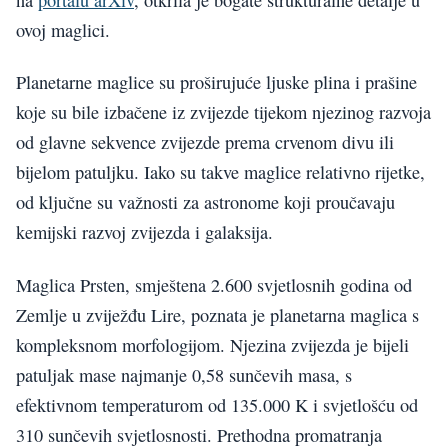
ovoj maglici.
Planetarne maglice su proširujuće ljuske plina i prašine
koje su bile izbačene iz zvijezde tijekom njezinog razvoja
od glavne sekvence zvijezde prema crvenom divu ili
bijelom patuljku. Iako su takve maglice relativno rijetke,
od ključne su važnosti za astronome koji proučavaju
kemijski razvoj zvijezda i galaksija.
Maglica Prsten, smještena 2.600 svjetlosnih godina od
Zemlje u zviježđu Lire, poznata je planetarna maglica s
kompleksnom morfologijom. Njezina zvijezda je bijeli
patuljak mase najmanje 0,58 sunčevih masa, s
efektivnom temperaturom od 135.000 K i svjetlošću od
310 sunčevih svjetlosnosti. Prethodna promatranja