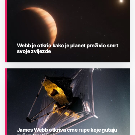
Webb je otkrio kako je planet preživio smrt
svoje zvijezde
ASTRONOMIJA
James Webb otkriva crne rupe koje gutaju