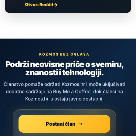
Otvori Reddit
KOZMOS BEZ OGLASA
Podrži neovisne priče o svemiru,
znanosti i tehnologiji.
Članstvo pomaže održati Kozmos.hr i može uključivati
dodatne sadržaje na Buy Me a Coffee, dok članci na
Kozmos.hr-u ostaju javno dostupni.
Postani član