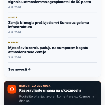
signale u atmosferama egzoplaneta i do 50 posto
4. 8. 2026.
SUNCE
Zemlja bi mogla preživjeti smrt Sunca uz golemu
infrastrukturu
4. 8. 2026.
MJESEC
Mjesečevi uzorci upućuju na sumporom bogatu
atmosferu rane Zemlje
3. 8. 2026.
Sve novosti
REDDIT ZAJEDNICA
Raspravljajte s nama na r/kozmoshr
Podijelite pitanja, izvore i komentare uz Kozmos.hr
članke.