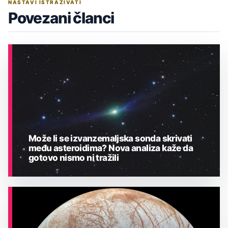
NASTAVI ISTRAŽIVATI
Povezani članci
Može li se izvanzemaljska sonda skrivati
među asteroidima? Nova analiza kaže da
gotovo nismo ni tražili
ASTRONOMIJA