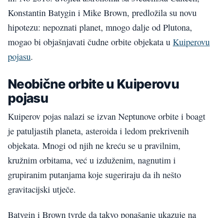
Konstantin Batygin i Mike Brown, predložila su novu
hipotezu: nepoznati planet, mnogo dalje od Plutona,
mogao bi objašnjavati čudne orbite objekata u
Kuiperovu
pojasu
.
Neobične orbite u Kuiperovu
pojasu
Kuiperov pojas nalazi se izvan Neptunove orbite i boagt
je patuljastih planeta, asteroida i ledom prekrivenih
objekata. Mnogi od njih ne kreću se u pravilnim,
kružnim orbitama, već u izduženim, nagnutim i
grupiranim putanjama koje sugeriraju da ih nešto
gravitacijski utječe.
Batygin i Brown tvrde da takvo ponašanje ukazuje na