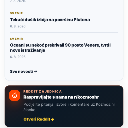
7. 8. 2026.
SVEMIR
Tekući dušik izbija na površinu Plutona
6. 8. 2026.
SVEMIR
Oceani su nekoć prekrivali 90 posto Venere, tvrdi
novo istraživanje
6. 8. 2026.
Sve novosti
REDDIT ZAJEDNICA
Raspravljajte s nama na r/kozmoshr
Podijelite pitanja, izvore i komentare uz Kozmos.hr
članke.
Otvori Reddit