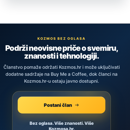
KOZMOS BEZ OGLASA
Podrži neovisne priče o svemiru,
znanosti i tehnologiji.
Članstvo pomaže održati Kozmos.hr i može uključivati
dodatne sadržaje na Buy Me a Coffee, dok članci na
Kozmos.hr-u ostaju javno dostupni.
Postani član
Bez oglasa. Više znanosti. Više
Kozmosa.hr.