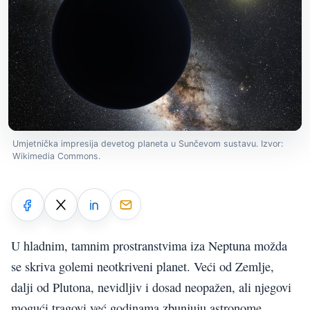
Umjetnička impresija devetog planeta u Sunčevom sustavu. Izvor:
Wikimedia Commons.
U hladnim, tamnim prostranstvima iza Neptuna možda
se skriva golemi neotkriveni planet. Veći od Zemlje,
dalji od Plutona, nevidljiv i dosad neopažen, ali njegovi
mogući tragovi već godinama zbunjuju astronome.