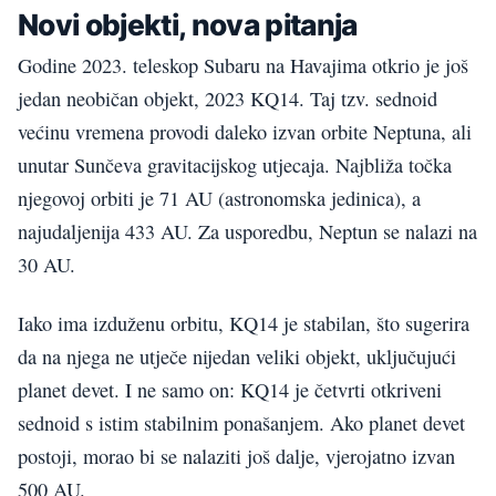
Novi objekti, nova pitanja
Godine 2023. teleskop Subaru na Havajima otkrio je još
jedan neobičan objekt, 2023 KQ14. Taj tzv. sednoid
većinu vremena provodi daleko izvan orbite Neptuna, ali
unutar Sunčeva gravitacijskog utjecaja. Najbliža točka
njegovoj orbiti je 71 AU (astronomska jedinica), a
najudaljenija 433 AU. Za usporedbu, Neptun se nalazi na
30 AU.
Iako ima izduženu orbitu, KQ14 je stabilan, što sugerira
da na njega ne utječe nijedan veliki objekt, uključujući
planet devet. I ne samo on: KQ14 je četvrti otkriveni
sednoid s istim stabilnim ponašanjem. Ako planet devet
postoji, morao bi se nalaziti još dalje, vjerojatno izvan
500 AU.