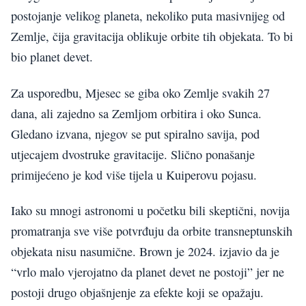
postojanje velikog planeta, nekoliko puta masivnijeg od
Zemlje, čija gravitacija oblikuje orbite tih objekata. To bi
bio planet devet.
Za usporedbu, Mjesec se giba oko Zemlje svakih 27
dana, ali zajedno sa Zemljom orbitira i oko Sunca.
Gledano izvana, njegov se put spiralno savija, pod
utjecajem dvostruke gravitacije. Slično ponašanje
primijećeno je kod više tijela u Kuiperovu pojasu.
Iako su mnogi astronomi u početku bili skeptični, novija
promatranja sve više potvrđuju da orbite transneptunskih
objekata nisu nasumične. Brown je 2024. izjavio da je
“vrlo malo vjerojatno da planet devet ne postoji” jer ne
postoji drugo objašnjenje za efekte koji se opažaju.