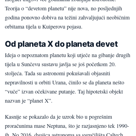
Teorija o “devetom planetu” nije nova, no posljednjih
godina ponovno dobiva na težini zahvaljujući neobičnim
orbitama tijela u Kuiperovu pojasu.
Od planeta X do planeta devet
Ideja o nepoznatom planetu koji utječe na gibanje drugih
tijela u Sunčevu sustavu javlja se još početkom 20.
stoljeća. Tada su astronomi pokušavali objasniti
nepravilnosti u orbiti Urana, činilo se da planeta nešto
“vuče” izvan očekivane putanje. Taj hipotetski objekt
nazvan je “planet X”.
Kasnije se pokazalo da je uzrok bio u pogrešnim
proračunima mase Neptuna, što je razjasnjeno tek 1990-
ih. No 2016. dvojica astronoma sa sveučilišta Caltech,