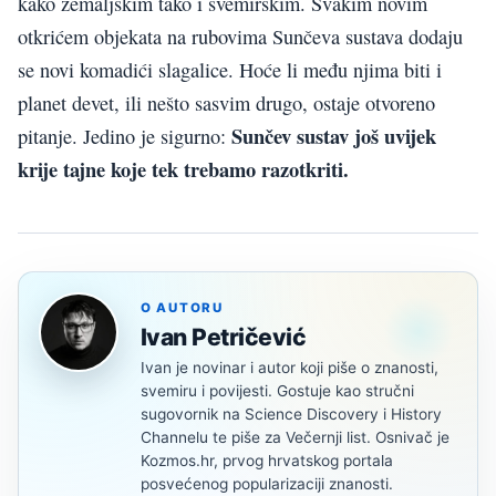
kako zemaljskim tako i svemirskim. Svakim novim
otkrićem objekata na rubovima Sunčeva sustava dodaju
se novi komadići slagalice. Hoće li među njima biti i
planet devet, ili nešto sasvim drugo, ostaje otvoreno
Sunčev sustav još uvijek
pitanje. Jedino je sigurno:
krije tajne koje tek trebamo razotkriti.
O AUTORU
Ivan Petričević
Ivan je novinar i autor koji piše o znanosti,
svemiru i povijesti. Gostuje kao stručni
sugovornik na Science Discovery i History
Channelu te piše za Večernji list. Osnivač je
Kozmos.hr, prvog hrvatskog portala
posvećenog popularizaciji znanosti.