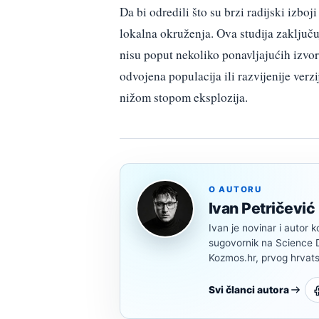
Da bi odredili što su brzi radijski izbo
lokalna okruženja. Ova studija zaključuj
nisu poput nekoliko ponavljajućih izvor
odvojena populacija ili razvijenije verz
nižom stopom eksplozija.
O AUTORU
Ivan Petričević
Ivan je novinar i autor k
sugovornik na Science Di
Kozmos.hr, prvog hrvats
Svi članci autora