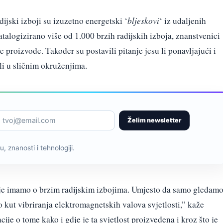
dijski izboji su izuzetno energetski ‘
bljeskovi
‘ iz udaljenih
atalogizirano više od 1.000 brzih radijskih izboja, znanstvenici
e proizvode. Također su postavili pitanje jesu li ponavljajući i
ali u sličnim okruženjima.
Želim newsletter
, znanosti i tehnologiji.
oje imamo o brzim radijskim izbojima. Umjesto da samo gledam
o kut vibriranja elektromagnetskih valova svjetlosti,” kaže
je o tome kako i gdje je ta svjetlost proizvedena i kroz što je