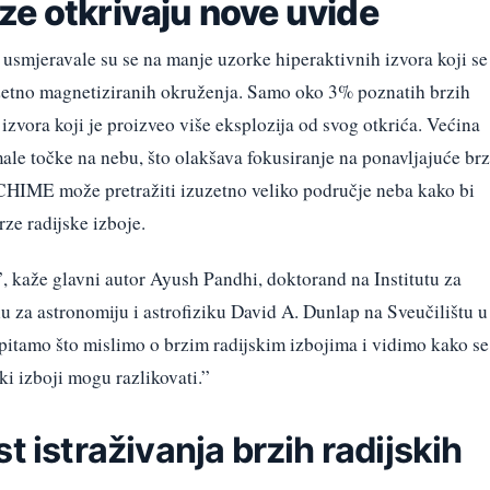
ze otkrivaju nove uvide
a usmjeravale su se na manje uzorke hiperaktivnih izvora koji se
izuzetno magnetiziranih okruženja. Samo oko 3% poznatih brzih
z izvora koji je proizveo više eksplozija od svog otkrića. Većina
ale točke na nebu, što olakšava fokusiranje na ponavljajuće br
 CHIME može pretražiti izuzetno veliko područje neba kako bi
rze radijske izboje.
, kaže glavni autor Ayush Pandhi, doktorand na Institutu za
lu za astronomiju i astrofiziku David A. Dunlap na Sveučilištu u
itamo što mislimo o brzim radijskim izbojima i vidimo kako se
ski izboji mogu razlikovati.”
t istraživanja brzih radijskih