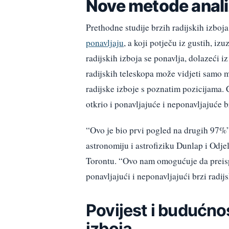
Nove metode anali
Prethodne studije brzih radijskih izboj
ponavljaju
, a koji potječu iz gustih, 
radijskih izboja se ponavlja, dolazeći i
radijskih teleskopa može vidjeti samo m
radijske izboje s poznatim pozicijama.
otkrio i ponavljajuće i neponavljajuće b
“Ovo je bio prvi pogled na drugih 97%”
astronomiju i astrofiziku Dunlap i Odje
Torontu. “Ovo nam omogućuje da preisp
ponavljajući i neponavljajući brzi radij
Povijest i budućnos
izboja