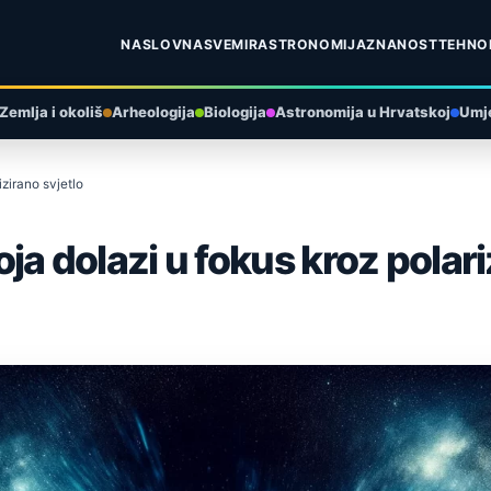
NASLOVNA
SVEMIR
ASTRONOMIJA
ZNANOST
TEHNO
Zemlja i okoliš
Arheologija
Biologija
Astronomija u Hrvatskoj
Umje
izirano svjetlo
oja dolazi u fokus kroz polari