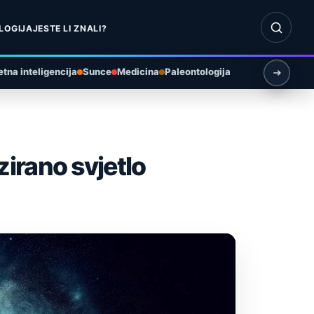
Otvori pr
LOGIJA
JESTE LI ZNALI?
tna inteligencija
Sunce
Medicina
Paleontologija
zirano svjetlo