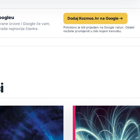
oogleu
Dodaj Kozmos.hr na Google
rane izvore i Google će vam,
Potrebno je biti prijavljen na Google račun. Odabir
 naše najnovije članke.
možete promijeniti u bilo kojem trenutku.
i