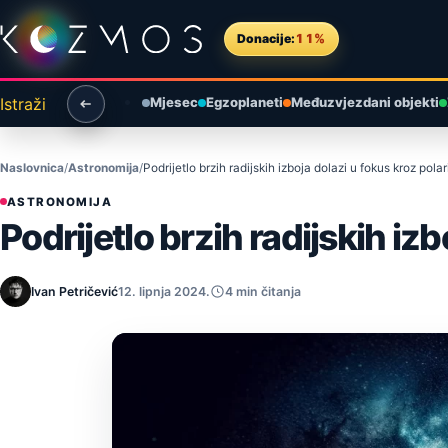
Preskoči na sadržaj
Donacije:
11%
Istraži
Mjesec
Egzoplaneti
Međuzvjezdani objekti
Naslovnica
Astronomija
Podrijetlo brzih radijskih izboja dolazi u fokus kroz polar
ASTRONOMIJA
Podrijetlo brzih radijskih izb
Ivan Petričević
12. lipnja 2024.
4 min čitanja