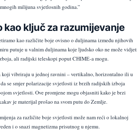
mnogih milijuna svjetlosnih godina.”
o kao ključ za razumijevanje
retiramo kao različite boje ovisno o duljinama između njihovih
miru putuje u valnim duljinama koje ljudsko oko ne može vidjeti
 izboja, ali radijski teleskopi poput CHIME-a mogu.
 koji vibriraju u jednoj ravnini – vertikalno, horizontalno ili u
se smjer polarizacije svjetlosti iz brzih radijskih izboja
bojom svjetlosti. Ove promjene mogu objasniti kako je brzi
kakav je materijal prošao na svom putu do Zemlje.
ijenja za različite boje svjetlosti može nam reći o lokalnoj
izveden i o snazi magnetizma prisutnog u njemu.