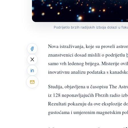
Podrijetlo brzih radijskih izboja dolazi u fok
Nova istraživanja, koje su proveli astro
znanstvenici dosad mislili o podrijetlu
samo vrh ledenog brijega. Misterije ov
inovativnu analizu podataka s kanadsko
Studija, objavljena u časopisu The Astr
iz 128 neponavljajućih Fbrzih radio izb
Rezultati pokazuju da ove eksplozije dol
gustoćama i umjerenim magnetskim pol