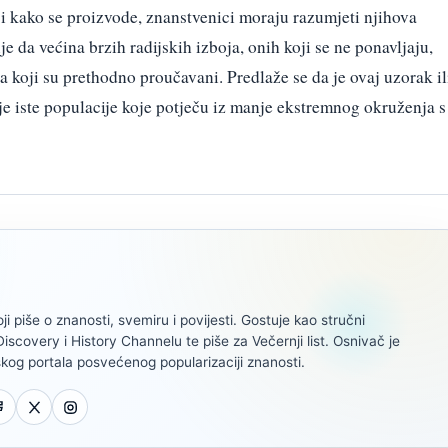
ji i kako se proizvode, znanstvenici moraju razumjeti njihova
e da većina brzih radijskih izboja, onih koji se ne ponavljaju,
a koji su prethodno proučavani. Predlaže se da je ovaj uzorak il
ije iste populacije koje potječu iz manje ekstremnog okruženja s
oji piše o znanosti, svemiru i povijesti. Gostuje kao stručni
scovery i History Channelu te piše za Večernji list. Osnivač je
kog portala posvećenog popularizaciji znanosti.