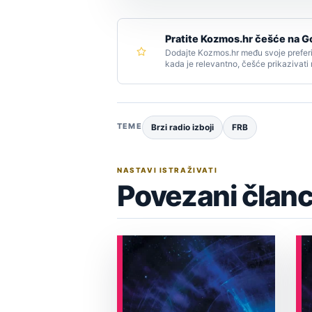
Pratite Kozmos.hr češće na G
Dodajte Kozmos.hr među svoje preferi
kada je relevantno, češće prikazivati
TEME
Brzi radio izboji
FRB
NASTAVI ISTRAŽIVATI
Povezani članc