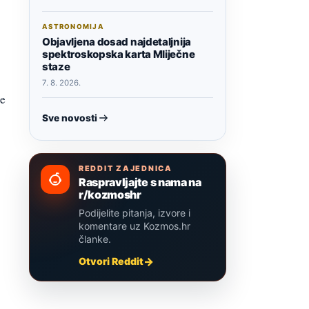
ASTRONOMIJA
Objavljena dosad najdetaljnija
spektroskopska karta Mliječne
staze
7. 8. 2026.
ze
Sve novosti
REDDIT ZAJEDNICA
Raspravljajte s nama na
r/kozmoshr
Podijelite pitanja, izvore i
komentare uz Kozmos.hr
članke.
Otvori Reddit