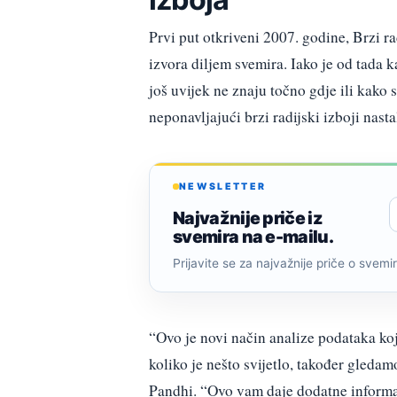
Prvi put otkriveni 2007. godine, Brzi ra
izvora diljem svemira. Iako je od tada k
još uvijek ne znaju točno gdje ili kako s
neponavljajući brzi radijski izboji nast
NEWSLETTER
Najvažnije priče iz
svemira na e-mailu.
Prijavite se za najvažnije priče o svemiru
“Ovo je novi način analize podataka k
koliko je nešto svijetlo, također gledam
Pandhi. “Ovo vam daje dodatne informaci