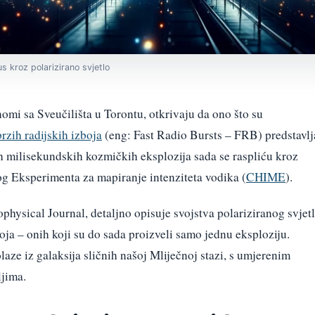
us kroz polarizirano svjetlo
nomi sa Sveučilišta u Torontu, otkrivaju da ono što su
brzih radijskih izboja
(eng: Fast Radio Bursts – FRB) predstavlj
ih milisekundskih kozmičkih eksplozija sada se raspliću kroz
g Eksperimenta za mapiranje intenziteta vodika (
CHIME
).
ophysical Journal, detaljno opisuje svojstva polariziranog svjet
oja – onih koji su do sada proizveli samo jednu eksploziju.
aze iz galaksija sličnih našoj Mliječnoj stazi, s umjerenim
jima.