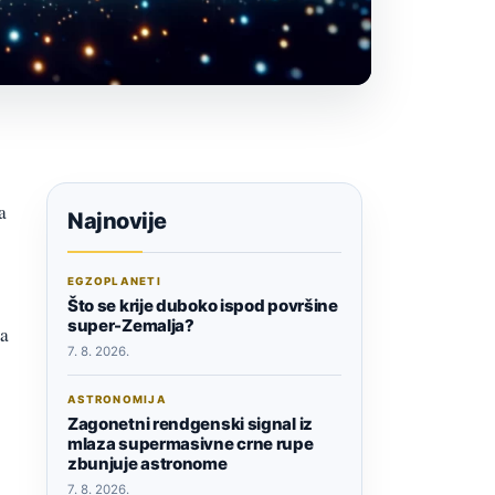
a
Najnovije
EGZOPLANETI
Što se krije duboko ispod površine
super-Zemalja?
la
7. 8. 2026.
ASTRONOMIJA
Zagonetni rendgenski signal iz
mlaza supermasivne crne rupe
zbunjuje astronome
7. 8. 2026.