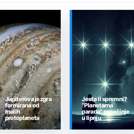
Jupiterova jezgra
Jeste li spremni?
formirana od
“Planetarna
malih
parada” započinje
protoplaneta
u lipnju