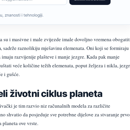
, znanosti i tehnologiji.
ma su i masivne i male zvijezde imale dovoljno vremena obogatit
, sadrže raznolikiju mješavinu elemenata. Oni koji se formiraju
 imaju razvijenije plašteve i manje jezgre. Kada pak manje
štati veće količine težih elemenata, poput željeza i nikla, jezg
e i gušće.
eli životni ciklus planeta
ivački je tim razvio niz računalnih modela za različite
avno shvatio da posjeduje sve potrebne dijelove za stvaranje prv
 planeta ove vrste.