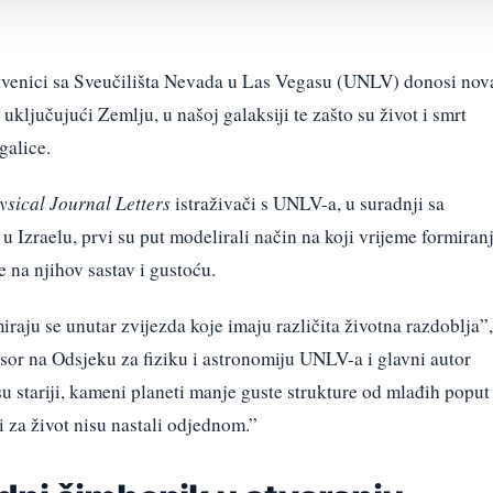
stvenici sa Sveučilišta Nevada u Las Vegasu (UNLV) donosi nov
 uključujući Zemlju, u našoj galaksiji te zašto su život i smrt
galice.
ysical Journal Letters
istraživači s UNLV-a, u suradnji sa
u Izraelu, prvi su put modelirali način na koji vrijeme formiran
e na njihov sastav i gustoću.
miraju se unutar zvijezda koje imaju različita životna razdoblja”,
esor na Odsjeku za fiziku i astronomiju UNLV-a i glavni autor
su stariji, kameni planeti manje guste strukture od mlađih poput
i za život nisu nastali odjednom.”