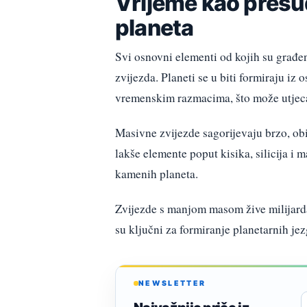
Vrijeme kao presu
planeta
Svi osnovni elementi od kojih su građeni 
zvijezda. Planeti se u biti formiraju iz 
vremenskim razmacima, što može utjeca
Masivne zvijezde sagorijevaju brzo, obi
lakše elemente poput kisika, silicija i 
kamenih planeta.
Zvijezde s manjom masom žive milijarda
su ključni za formiranje planetarnih jez
NEWSLETTER