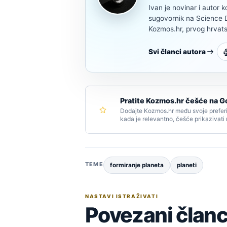
Ivan je novinar i autor k
sugovornik na Science Di
Kozmos.hr, prvog hrvats
Svi članci autora
Pratite Kozmos.hr češće na G
Dodajte Kozmos.hr među svoje preferi
kada je relevantno, češće prikazivati
TEME
formiranje planeta
planeti
NASTAVI ISTRAŽIVATI
Povezani članc