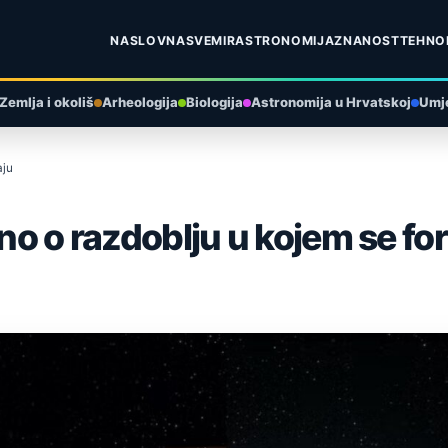
NASLOVNA
SVEMIR
ASTRONOMIJA
ZNANOST
TEHNO
Zemlja i okoliš
Arheologija
Biologija
Astronomija u Hrvatskoj
Umje
aju
sno o razdoblju u kojem se fo