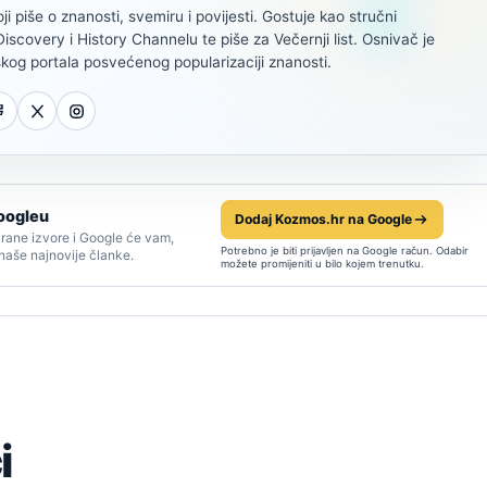
oji piše o znanosti, svemiru i povijesti. Gostuje kao stručni
scovery i History Channelu te piše za Večernji list. Osnivač je
kog portala posvećenog popularizaciji znanosti.
oogleu
Dodaj Kozmos.hr na Google
rane izvore i Google će vam,
Potrebno je biti prijavljen na Google račun. Odabir
 naše najnovije članke.
možete promijeniti u bilo kojem trenutku.
i