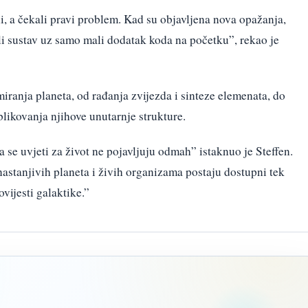
li, a čekali pravi problem. Kad su objavljena nova opažanja,
li sustav uz samo mali dodatak koda na početku”, rekao je
rmiranja planeta, od rađanja zvijezda i sinteze elemenata, do
blikovanja njihove unutarnje strukture.
a se uvjeti za život ne pojavljuju odmah” istaknuo je Steffen.
astanjivih planeta i živih organizama postaju dostupni tek
ovijesti galaktike.”