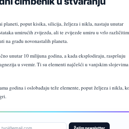
dni čimbenik u stvaranju
planeti, poput kisika, silicija, željeza i nikla, nastaju unutar
ostataka umirućih zvijezda, ali te zvijezde umiru u vrlo različitim
ti na građu novonastalih planeta.
čno unutar 10 milijuna godina, a kada eksplodiraju, raspršuju
magnezija u svemir. Ti su elementi najčešći u vanjskim slojevima
ma godina i oslobađaju teže elemente, poput željeza i nikla, ko
gri.
Želim newsletter