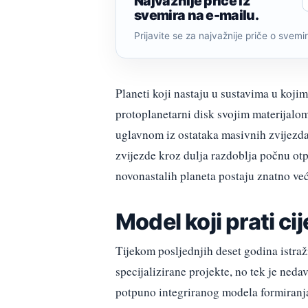
Najvažnije priče iz
svemira na e-mailu.
Prijavite se za najvažnije priče o svemiru
Planeti koji nastaju u sustavima u koji
protoplanetarni disk svojim materijalom
uglavnom iz ostataka masivnih zvijezda
zvijezde kroz dulja razdoblja počnu otpu
novonastalih planeta postaju znatno već
Model koji prati cij
Tijekom posljednjih deset godina istraž
specijalizirane projekte, no tek je ned
potpuno integriranog modela formiranja