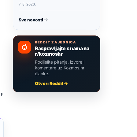
7. 8. 2026.
Sve novosti
REDDIT ZAJEDNICA
Raspravljajte s nama na
r/kozmoshr
Podijelite pitanja, izvore i
komentare uz Kozmos.hr
članke.
Otvori Reddit
ji