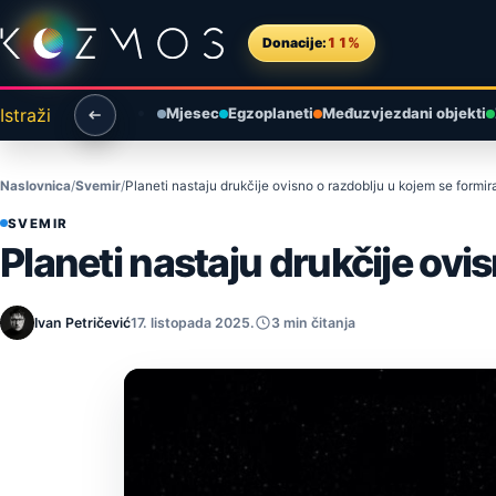
Preskoči na sadržaj
Donacije:
11%
Istraži
Mjesec
Egzoplaneti
Međuzvjezdani objekti
Naslovnica
Svemir
Planeti nastaju drukčije ovisno o razdoblju u kojem se formir
SVEMIR
Planeti nastaju drukčije ovi
Ivan Petričević
17. listopada 2025.
3 min čitanja