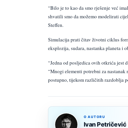
“Bilo je to kao da smo rješenje već ima
shvatili smo da možemo modelirati cije
Steffen.
Simulacija prati čitav životni ciklus fo
eksplozija, sudara, nastanka planeta i o
“Jedna od posljedica ovih otkrića jest d
“Mnogi elementi potrebni za nastanak n
postupno, tijekom različitih razdoblja p
O AUTORU
Ivan Petričević