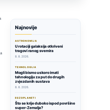
a
Najnovije
ASTRONOMIJA
U rotaciji galaksija otkriveni
tragovi ranog svemira
ja
8. 8. 2026.
TEHNOLOGIJA
Mogli bismo uskoro imati
tehnologiju za put do drugih
zvjezdanih sustava
8. 8. 2026.
EGZOPLANETI
Što se krije duboko ispod površine
super-Zemalja?