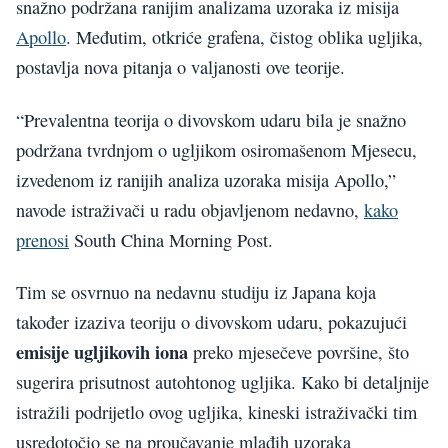
snažno podržana ranijim analizama uzoraka iz misija
Apollo
. Međutim, otkriće grafena, čistog oblika ugljika,
postavlja nova pitanja o valjanosti ove teorije.
“Prevalentna teorija o divovskom udaru bila je snažno
podržana tvrdnjom o ugljikom osiromašenom Mjesecu,
izvedenom iz ranijih analiza uzoraka misija Apollo,”
navode istraživači u radu objavljenom nedavno,
kako
prenosi
South China Morning Post.
Tim se osvrnuo na nedavnu studiju iz Japana koja
također izaziva teoriju o divovskom udaru, pokazujući
emisije ugljikovih iona
preko mjesečeve površine, što
sugerira prisutnost autohtonog ugljika. Kako bi detaljnije
istražili podrijetlo ovog ugljika, kineski istraživački tim
usredotočio se na proučavanje mlađih uzoraka