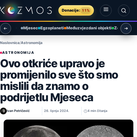
Preskoči na sadržaj
Donacije:
11%
Otvori izbornik
Otvori pretragu
Mjesec
Egzoplaneti
Međuzvjezdani objekti
Zemlja i ok
Naslovnica
Astronomija
ASTRONOMIJA
Ovo otkriće upravo je
promijenilo sve što smo
mislili da znamo o
podrijetlu Mjeseca
Ivan Petričević
26. lipnja 2024.
4 min čitanja