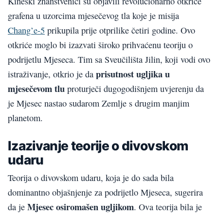
Kineski znanstvenici su objavili revolucionarno otkriće
grafena u uzorcima mjesečevog tla koje je misija
Chang’e-5
prikupila prije otprilike četiri godine. Ovo
otkriće moglo bi izazvati široko prihvaćenu teoriju o
podrijetlu Mjeseca. Tim sa Sveučilišta Jilin, koji vodi ovo
prisutnost ugljika u
istraživanje, otkrio je da
mjesečevom tlu
proturječi dugogodišnjem uvjerenju da
je Mjesec nastao sudarom Zemlje s drugim manjim
planetom.
Izazivanje teorije o divovskom
udaru
Teorija o divovskom udaru, koja je do sada bila
dominantno objašnjenje za podrijetlo Mjeseca, sugerira
Mjesec osiromašen ugljikom
da je
. Ova teorija bila je