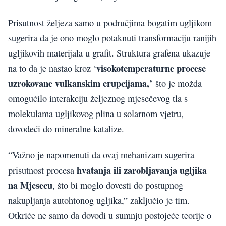
Prisutnost željeza samo u područjima bogatim ugljikom
sugerira da je ono moglo potaknuti transformaciju ranijih
ugljikovih materijala u grafit. Struktura grafena ukazuje
visokotemperaturne procese
na to da je nastao kroz ‘
uzrokovane vulkanskim erupcijama,’
što je možda
omogućilo interakciju željeznog mjesečevog tla s
molekulama ugljikovog plina u solarnom vjetru,
dovodeći do mineralne katalize.
“Važno je napomenuti da ovaj mehanizam sugerira
hvatanja ili zarobljavanja ugljika
prisutnost procesa
na Mjesecu
, što bi moglo dovesti do postupnog
nakupljanja autohtonog ugljika,” zaključio je tim.
Otkriće ne samo da dovodi u sumnju postojeće teorije o