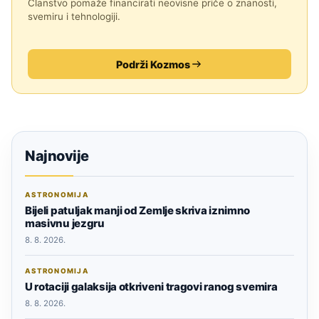
Članstvo pomaže financirati neovisne priče o znanosti,
svemiru i tehnologiji.
Podrži Kozmos
Najnovije
ASTRONOMIJA
Bijeli patuljak manji od Zemlje skriva iznimno
masivnu jezgru
8. 8. 2026.
ASTRONOMIJA
U rotaciji galaksija otkriveni tragovi ranog svemira
8. 8. 2026.