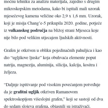
moćnu tehniku za analizu materijala, zajedno s drugim
mikroskopskim metodama, kako bi ispitali mali uzorak
mjesečevog kamena veličine oko 2,9 x 1,6 mm. Uzorak,
koji je misija Chang’e-5 prikupila 2020. godine, potječe
vulkanskog područja
iz
na bližoj strani Mjeseca koje
nije bilo pod velikim utjecajem ljudskih aktivnosti.
Grafen je otkriven u obliku pojedinačnih pahuljica i kao
dio “ugljikove ljuske” koja obuhvaća elemente poput
natrija, magnezija, aluminija, silicija, kalcija, kositra i
željeza.
“Daljnje ispitivanje pod visokim povećanjem potvrđuje
grafitni ugljik
da je
otkriven Ramanovom
spektroskopijom višeslojni grafen,” koji se sastoji od dva
do sedam slojeva grafena, objasnili su istraživači.