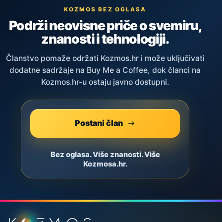
KOZMOS BEZ OGLASA
Podrži neovisne priče o svemiru,
znanosti i tehnologiji.
Članstvo pomaže održati Kozmos.hr i može uključivati
dodatne sadržaje na Buy Me a Coffee, dok članci na
Kozmos.hr-u ostaju javno dostupni.
Postani član
Bez oglasa. Više znanosti. Više
Kozmosa.hr.