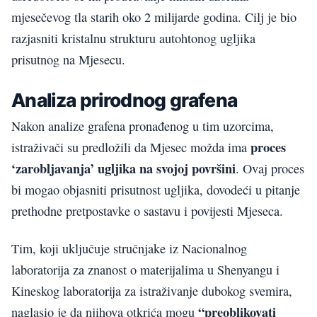
mjesečevog tla starih oko 2 milijarde godina. Cilj je bio
razjasniti kristalnu strukturu autohtonog ugljika
prisutnog na Mjesecu.
Analiza prirodnog grafena
Nakon analize grafena pronađenog u tim uzorcima,
proces
istraživači su predložili da Mjesec možda ima
‘zarobljavanja’ ugljika na svojoj površini
. Ovaj proces
bi mogao objasniti prisutnost ugljika, dovodeći u pitanje
prethodne pretpostavke o sastavu i povijesti Mjeseca.
Tim, koji uključuje stručnjake iz Nacionalnog
laboratorija za znanost o materijalima u Shenyangu i
Kineskog laboratorija za istraživanje dubokog svemira,
“preoblikovati
naglasio je da njihova otkrića mogu