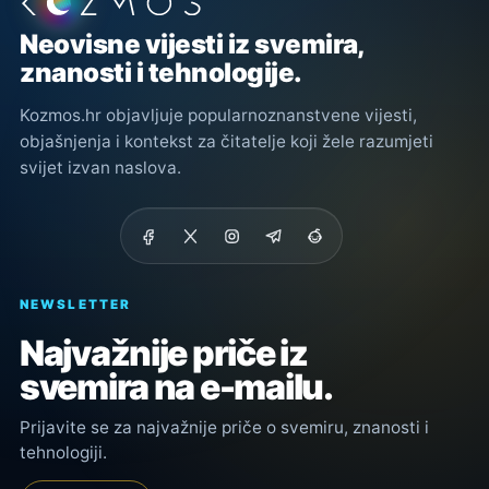
Podnožje stranice
Neovisne vijesti iz svemira,
znanosti i tehnologije.
Kozmos.hr objavljuje popularnoznanstvene vijesti,
objašnjenja i kontekst za čitatelje koji žele razumjeti
svijet izvan naslova.
NEWSLETTER
Najvažnije priče iz
svemira na e-mailu.
Prijavite se za najvažnije priče o svemiru, znanosti i
tehnologiji.