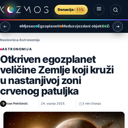
Preskoči na sadržaj
Donacije:
11%
Otvori izbornik
Otvori pretragu
Mjesec
Egzoplaneti
Međuzvjezdani objekti
Zemlja i ok
Naslovnica
Astronomija
ASTRONOMIJA
Otkriven egozplanet
veličine Zemlje koji kruži
u nastanjivoj zoni
crvenog patuljka
Ivan Petričević
24. srpnja 2025.
3 min čitanja