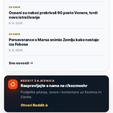
SVEMIR
Oceani su nekoć prekrivali 90 posto Venere, tvrdi
novo istraživanje
6. 8. 2026.
SVEMIR
Perseverance s Marsa snimio Zemlju kako nestaje
iza Fobosa
6. 8. 2026.
Sve novosti
REDDIT ZAJEDNICA
Raspravljajte s nama na r/kozmoshr
Podijelite pitanja, izvore i komentare uz Kozmos.hr
članke.
Otvori Reddit