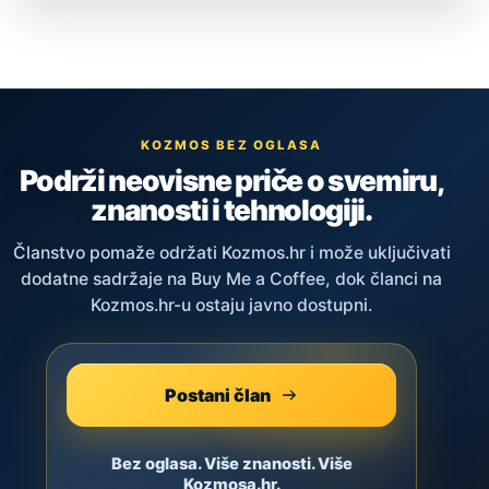
KOZMOS BEZ OGLASA
Podrži neovisne priče o svemiru,
znanosti i tehnologiji.
Članstvo pomaže održati Kozmos.hr i može uključivati
dodatne sadržaje na Buy Me a Coffee, dok članci na
Kozmos.hr-u ostaju javno dostupni.
Postani član
Bez oglasa. Više znanosti. Više
Kozmosa.hr.