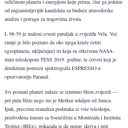
veličinom planeta i energijom koju prima, čini ga jednim
od najzanimljivijih kandidata za buduće atmosferske
analize i potragu za tragovima života.
L 98-59 je maleni crveni patuljak u zviježđu Vela. Već
ranije je bilo poznato da oko njega kruže četiri
egzoplaneta, uključujući tri koja su otkrivena NASA-
inim teleskopom TESS 2019. godine, te četvrti koji je
detektiran pomoću spektrografa ESPRESSO u
opservatoriju Paranal.
Svi poznati planeti nalaze se iznimno blizu zvijezdi —
pet puta bliže nego što je Merkur udaljen od Sunca.
Ipak, precizna reanaliza podataka iz više teleskopa,
predvođena timom sa Sveučilišta u Montréalu i Instituta
Trottier (IREx), pokazala je da sustav skriva i peti