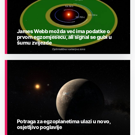
James Webb možda već ima podatke o
prvom egzomjesecu, ali signal se gubi u
šumu zvijezde
ASTRONOMIJA
Potraga za egzoplanetima ulazi u novo,
osjetljivo poglavlje