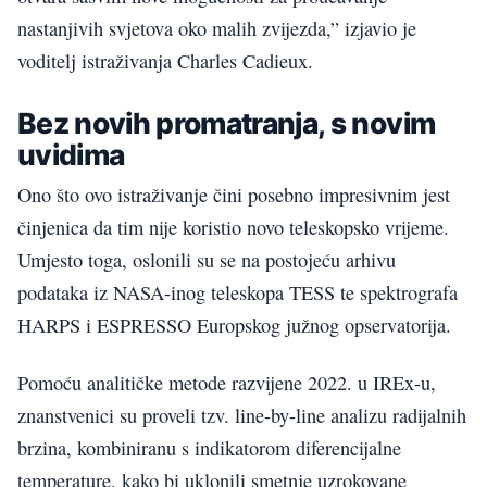
nastanjivih svjetova oko malih zvijezda,” izjavio je
voditelj istraživanja Charles Cadieux.
Bez novih promatranja, s novim
uvidima
Ono što ovo istraživanje čini posebno impresivnim jest
činjenica da tim nije koristio novo teleskopsko vrijeme.
Umjesto toga, oslonili su se na postojeću arhivu
podataka iz NASA-inog teleskopa TESS te spektrografa
HARPS i ESPRESSO Europskog južnog opservatorija.
Pomoću analitičke metode razvijene 2022. u IREx-u,
znanstvenici su proveli tzv. line-by-line analizu radijalnih
brzina, kombiniranu s indikatorom diferencijalne
temperature, kako bi uklonili smetnje uzrokovane