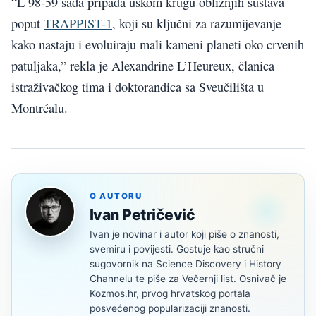
“L 98-59 sada pripada uskom krugu obližnjih sustava
poput
TRAPPIST-1
, koji su ključni za razumijevanje
kako nastaju i evoluiraju mali kameni planeti oko crvenih
patuljaka,” rekla je Alexandrine L’Heureux, članica
istraživačkog tima i doktorandica sa Sveučilišta u
Montréalu.
O AUTORU
Ivan Petričević
Ivan je novinar i autor koji piše o znanosti,
svemiru i povijesti. Gostuje kao stručni
sugovornik na Science Discovery i History
Channelu te piše za Večernji list. Osnivač je
Kozmos.hr, prvog hrvatskog portala
posvećenog popularizaciji znanosti.