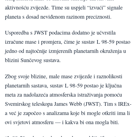
aktivnošću zvijezde. Time su uspjeli “izvući” signale
planeta s dosad neviđenom razinom preciznosti.
Usporedba s JWST podacima dodatno je učvrstila
izračune mase i promjera, čime je sustav L 98-59 postao
jedno od najtočnije izmjerenih planetarnih okruženja u
blizini Sunčevog sustava.
Zbog svoje blizine, male mase zvijezde i raznolikosti
planetarnih sastava, sustav L 98-59 postao je ključna
meta za nadolazeća atmosferska istraživanja pomoću
Svemirskog teleskopa James Webb (JWST). Tim s IREx-
a već je započeo s analizama koje bi mogle otkriti ima li
ovi svjetovi atmosferu — i kakva bi ona mogla biti.