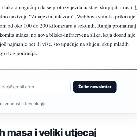
 tako omogućuju da se protozvijezda nastavi skupljati i rasti.
ormalno nazivaju “Zmajevim mlazom”, Webbova snimka prikazuje
inom od oko 100 do 200 kilometara u sekundi. Ranija promatranj
mita mlaza, no nova blisko-infracrvena slika, koja dosad nije
 još najmanje pet ili više, što upućuje na zbijeni skup mladih
gri tog područja.
Želim newsletter
, znanosti i tehnologiji.
 masa i veliki utjecaj