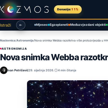
Preskoči na sadržaj
Donacije:
11%
Istraži
Mjesec
Egzoplaneti
Međuzvjezdani objekti
Naslovnica
Astronomija
Nova snimka Webba razotkriva više protozvijezda u H
ASTRONOMIJA
Nova snimka Webba razotkri
Ivan Petričević
29. siječnja 2026.
4 min čitanja