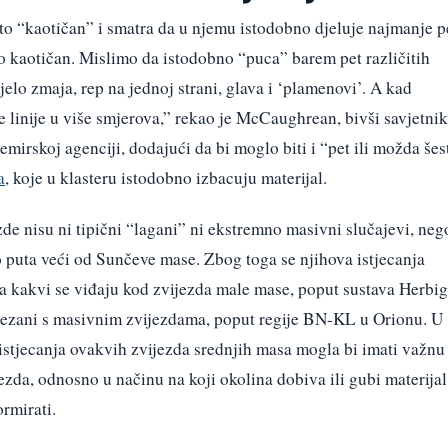
o “kaotičan” i smatra da u njemu istodobno djeluje najmanje p
o kaotičan. Mislimo da istodobno “puca” barem pet različitih
ijelo zmaja, rep na jednoj strani, glava i ‘plamenovi’. A kad
ne linije u više smjerova,” rekao je McCaughrean, bivši savjetnik
emirskoj agenciji, dodajući da bi moglo biti i “pet ili možda šes
a
, koje u klasteru istodobno izbacuju materijal.
zde nisu ni tipični “lagani” ni ekstremno masivni slučajevi, neg
o puta veći od Sunčeve mase. Zbog toga se njihova istjecanja
a kakvi se viđaju kod zvijezda male mase, poput sustava Herbig
ovezani s masivnim zvijezdama, poput regije BN-KL u Orionu. U
 istjecanja ovakvih zvijezda srednjih masa mogla bi imati važnu
ezda, odnosno u načinu na koji okolina dobiva ili gubi materijal
rmirati.