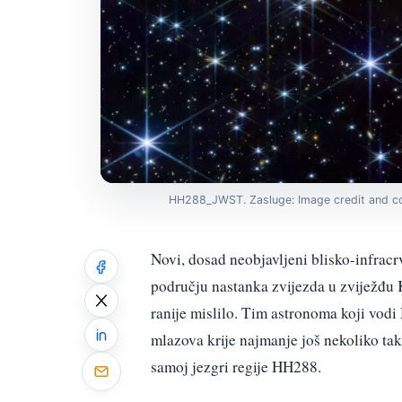
HH288_JWST. Zasluge: Image credit and co
Novi, dosad neobjavljeni blisko-infrac
području nastanka zvijezda u zviježđu 
ranije mislilo. Tim astronoma koji vod
mlazova krije najmanje još nekoliko tak
samoj jezgri regije HH288.