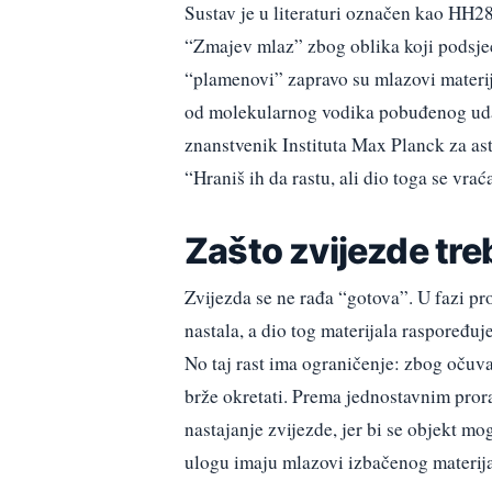
Sustav je u literaturi označen kao HH2
“Zmajev mlaz” zbog oblika koji podsjeća
“plamenovi” zapravo su mlazovi materija
od molekularnog vodika pobuđenog ud
znanstvenik Instituta Max Planck za as
“Hraniš ih da rastu, ali dio toga se vrać
Zašto zvijezde tr
Zvijezda se ne rađa “gotova”. U fazi pro
nastala, a dio tog materijala raspoređuje
No taj rast ima ograničenje: zbog očuv
brže okretati. Prema jednostavnim prora
nastajanje zvijezde, jer bi se objekt m
ulogu imaju mlazovi izbačenog materija