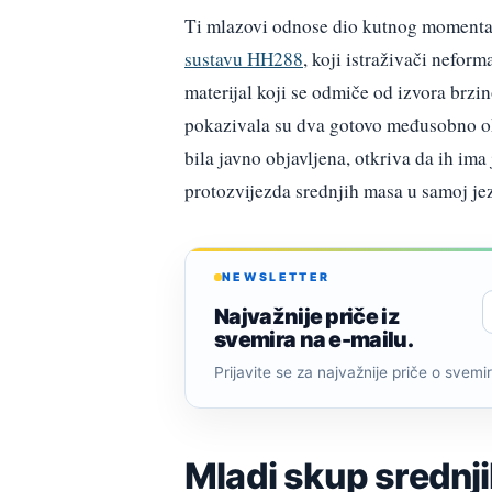
Ti mlazovi odnose dio kutnog momenta i
sustavu HH288
, koji istraživači nef
materijal koji se odmiče od izvora brz
pokazivala su dva gotovo međusobno oko
bila javno objavljena, otkriva da ih ima
protozvijezda srednjih masa u samoj jez
NEWSLETTER
Najvažnije priče iz
svemira na e-mailu.
Prijavite se za najvažnije priče o svemiru
Mladi skup srednjih