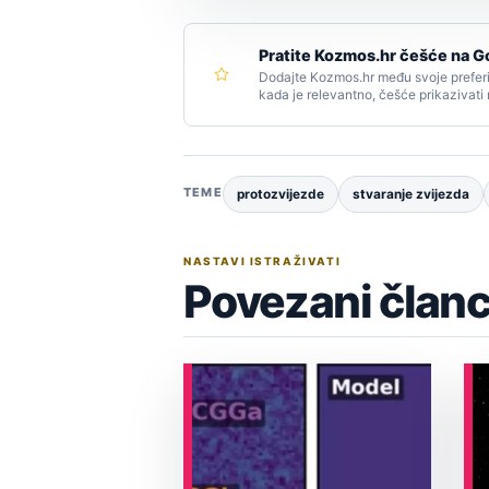
Pratite Kozmos.hr češće na G
Dodajte Kozmos.hr među svoje preferi
kada je relevantno, češće prikazivati
TEME
protozvijezde
stvaranje zvijezda
NASTAVI ISTRAŽIVATI
Povezani članc