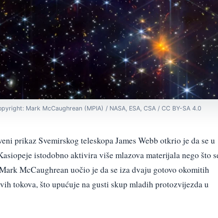
pyright: Mark McCaughrean (MPIA) / NASA, ESA, CSA / CC BY-SA 4.0
rveni prikaz Svemirskog teleskopa James Webb otkrio je da se u
Kasiopeje istodobno aktivira više mlazova materijala nego što s
i Mark McCaughrean uočio je da se iza dvaju gotovo okomitih
vih tokova, što upućuje na gusti skup mladih protozvijezda u