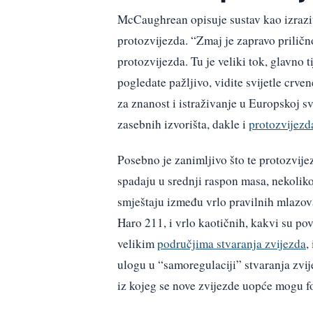
McCaughrean opisuje sustav kao izrazit
protozvijezda. “Zmaj je zapravo priličn
protozvijezda. Tu je veliki tok, glavno t
pogledate pažljivo, vidite svijetle crve
za znanost i istraživanje u Europskoj sv
zasebnih izvorišta, dakle i
protozvijezd
Posebno je zanimljivo što te protozvije
spadaju u srednji raspon masa, nekolik
smještaju između vrlo pravilnih mlazov
Haro 211, i vrlo kaotičnih, kakvi su p
velikim
područjima stvaranja zvijezda
,
ulogu u “samoregulaciji” stvaranja zvij
iz kojeg se nove zvijezde uopće mogu fo