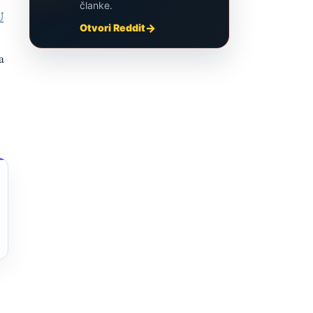
članke.
U
Otvori Reddit
a