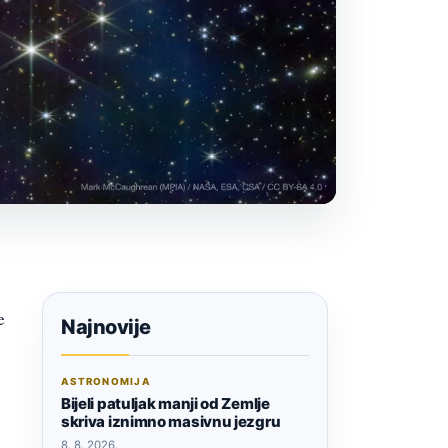
e
Najnovije
ASTRONOMIJA
Bijeli patuljak manji od Zemlje
skriva iznimno masivnu jezgru
8. 8. 2026.