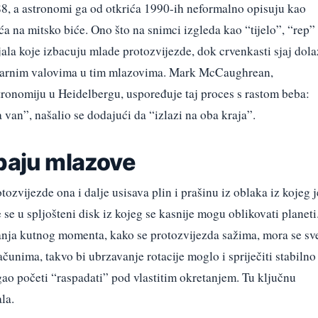
88, a astronomi ga od otkrića 1990-ih neformalno opisuju kao
 na mitsko biće. Ono što na snimci izgleda kao “tijelo”, “rep” 
la koje izbacuju mlade protozvijezde, dok crvenkasti sjaj dola
arnim valovima u tim mlazovima. Mark McCaughrean,
tronomiju u Heidelbergu, uspoređuje taj proces s rastom beba:
a van”, našalio se dodajući da “izlazi na oba kraja”.
ebaju mlazove
tozvijezde ona i dalje usisava plin i prašinu iz oblaka iz kojeg j
 se u spljošteni disk iz kojeg se kasnije mogu oblikovati planeti
anja kutnog momenta, kako se protozvijezda sažima, mora se sv
čunima, takvo bi ubrzavanje rotacije moglo i spriječiti stabilno
ogao početi “raspadati” pod vlastitim okretanjem. Tu ključnu
la.