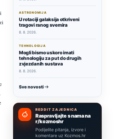
i
ASTRONOMIJA
U rotaciji galaksija otkriveni
zi
tragovi ranog svemira
8. 8. 2026.
TEHNOLOGIJA
Mogli bismo uskoro imati
tehnologiju za put do drugih
zvjezdanih sustava
8. 8. 2026.
e
Sve novosti
.
e
REDDIT ZAJEDNICA
Raspravljajte s nama na
r/kozmoshr
Podijelite pitanja, izvore i
komentare uz Kozmos.hr