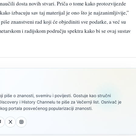
aučili dosta novih stvari. Priča o tome kako protozvijezde
kako izbacuju sav taj materijal je ono što je najzanimljivije,”
še znanstveni rad koji će objediniti sve podatke, a već su
etarskom i radijskom području spektra kako bi se ovaj sustav
oji piše o znanosti, svemiru i povijesti. Gostuje kao stručni
scovery i History Channelu te piše za Večernji list. Osnivač je
kog portala posvećenog popularizaciji znanosti.