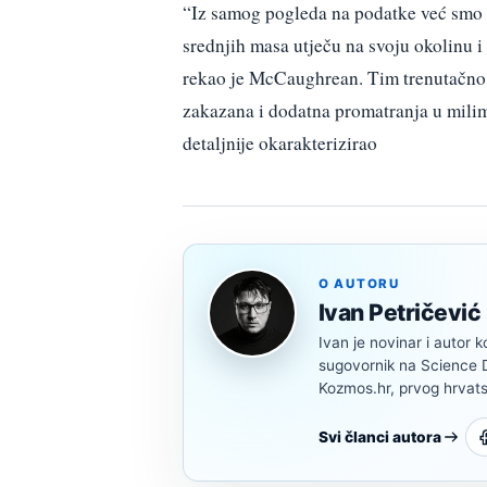
“Iz samog pogleda na podatke već smo n
srednjih masa utječu na svoju okolinu i 
rekao je McCaughrean. Tim trenutačno pi
zakazana i dodatna promatranja u milim
detaljnije okarakterizirao
O AUTORU
Ivan Petričević
Ivan je novinar i autor k
sugovornik na Science Di
Kozmos.hr, prvog hrvats
Svi članci autora