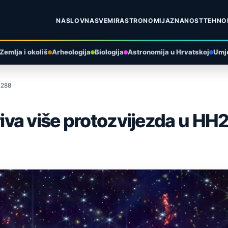
NASLOVNA
SVEMIR
ASTRONOMIJA
ZNANOST
TEHNO
Zemlja i okoliš
Arheologija
Biologija
Astronomija u Hrvatskoj
Umje
H288
va više protozvijezda u HH