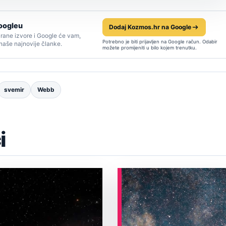
oogleu
Dodaj Kozmos.hr na Google
rane izvore i Google će vam,
Potrebno je biti prijavljen na Google račun. Odabir
 naše najnovije članke.
možete promijeniti u bilo kojem trenutku.
svemir
Webb
i