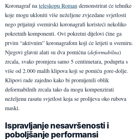
Koronagraf na
teleskopu Roman
demonstrirat će tehnike
koje mogu ukloniti više neželjene zvjezdane svjetlosti
nego prijašnji svemirski koronagrafi koristeći nekoliko
pokretnih komponenti. Ovi pokretni dijelovi čine ga
prvim “aktivnim” koronagrafom koji će letjeti u svemiru.
deformabilna
Njegovi glavni alati su dva pomična (
)
zrcala, svako promjera samo 5 centimetara, poduprta s
više od 2.000 malih klipova koji se pomiču gore-dolje.
Klipovi rade zajedno kako bi promijenili oblik
deformabilnih zrcala tako da mogu kompenzirati
neželjenu rasutu svjetlost koja se prolijeva oko rubova
maski.
Ispravljanje nesavršenosti i
poboljšanje performansi