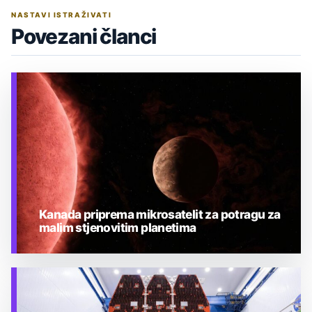
NASTAVI ISTRAŽIVATI
Povezani članci
Kanada priprema mikrosatelit za potragu za
malim stjenovitim planetima
TEHNOLOGIJA