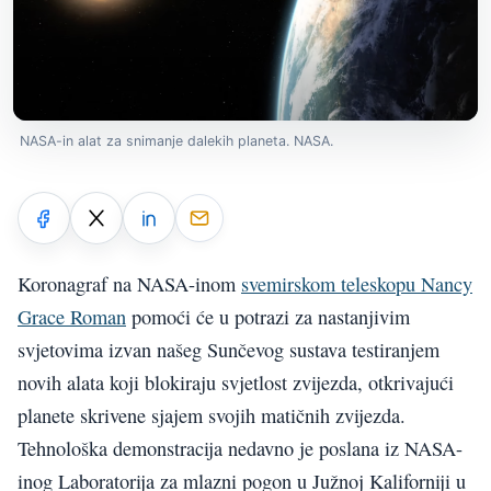
NASA-in alat za snimanje dalekih planeta. NASA.
Koronagraf na NASA-inom
svemirskom teleskopu Nancy
Grace Roman
pomoći će u potrazi za nastanjivim
svjetovima izvan našeg Sunčevog sustava testiranjem
novih alata koji blokiraju svjetlost zvijezda, otkrivajući
planete skrivene sjajem svojih matičnih zvijezda.
Tehnološka demonstracija nedavno je poslana iz NASA-
inog Laboratorija za mlazni pogon u Južnoj Kaliforniji u