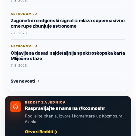
7. 8. 2026.
ASTRONOMIJA
Zagonetni rendgenski signal iz mlaza supermasivne
crne rupe zbunjuje astronome
7. 8. 2026.
ASTRONOMIJA
Objavljena dosad najdetaljnija spektroskopska karta
Mliječne staze
7. 8. 2026.
Sve novosti
REDDIT ZAJEDNICA
Raspravljajte s nama na r/kozmoshr
Podijelite pitanja, izvore i komentare uz Kozmos.hr
članke.
Otvori Reddit