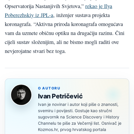
Opservatorija Nastanjivih Svjetova,”
rekao je Ilya
Poberezhskiy iz JPL-a
, inženjer sustava projekta
koronagrafa. “Aktivna priroda koronagrafa omogućava
vam da uzmete običnu optiku na drugačiju razinu. Čini
cijeli sustav složenijim, ali ne bismo mogli raditi ove
nevjerojatne stvari bez toga.
O AUTORU
Ivan Petričević
Ivan je novinar i autor koji piše o znanosti,
svemiru i povijesti. Gostuje kao stručni
sugovornik na Science Discovery i History
Channelu te piše za Večernji list. Osnivač je
Kozmos.hr, prvog hrvatskog portala