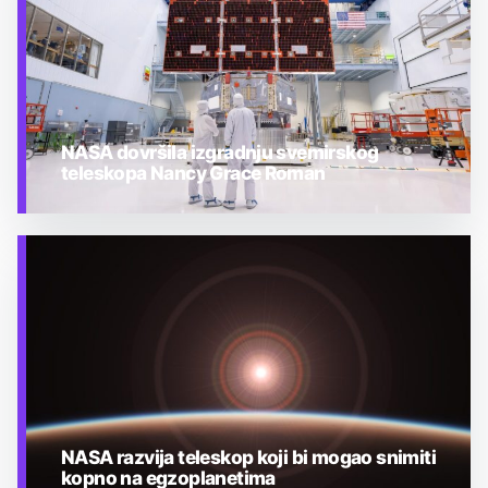
NASA dovršila izgradnju svemirskog
teleskopa Nancy Grace Roman
TEHNOLOGIJA
NASA razvija teleskop koji bi mogao snimiti
kopno na egzoplanetima