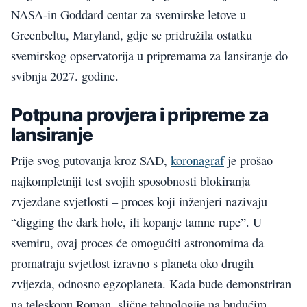
NASA-in Goddard centar za svemirske letove u
Greenbeltu, Maryland, gdje se pridružila ostatku
svemirskog opservatorija u pripremama za lansiranje do
svibnja 2027. godine.
Potpuna provjera i pripreme za
lansiranje
Prije svog putovanja kroz SAD,
koronagraf
je prošao
najkompletniji test svojih sposobnosti blokiranja
zvjezdane svjetlosti – proces koji inženjeri nazivaju
“digging the dark hole, ili kopanje tamne rupe”. U
svemiru, ovaj proces će omogućiti astronomima da
promatraju svjetlost izravno s planeta oko drugih
zvijezda, odnosno egzoplaneta. Kada bude demonstriran
na teleskopu Roman, slične tehnologije na budućim