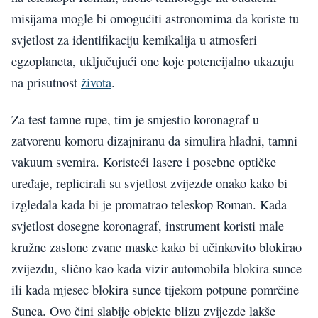
misijama mogle bi omogućiti astronomima da koriste tu
svjetlost za identifikaciju kemikalija u atmosferi
egzoplaneta, uključujući one koje potencijalno ukazuju
na prisutnost
života
.
Za test tamne rupe, tim je smjestio koronagraf u
zatvorenu komoru dizajniranu da simulira hladni, tamni
vakuum svemira. Koristeći lasere i posebne optičke
uređaje, replicirali su svjetlost zvijezde onako kako bi
izgledala kada bi je promatrao teleskop Roman. Kada
svjetlost dosegne koronagraf, instrument koristi male
kružne zaslone zvane maske kako bi učinkovito blokirao
zvijezdu, slično kao kada vizir automobila blokira sunce
ili kada mjesec blokira sunce tijekom potpune pomrčine
Sunca. Ovo čini slabije objekte blizu zvijezde lakše