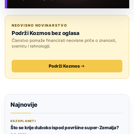
TEHNOLOGIJA
NEOVISNO NOVINARSTVO
Podrži Kozmos bez oglasa
Članstvo pomaže financirati neovisne priče o znanosti,
svemiru i tehnologiji.
Podrži Kozmos
Najnovije
EGZOPLANETI
Što se krije duboko ispod površine super-Zemalja?