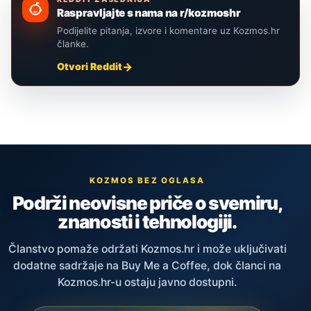
Raspravljajte s nama na r/kozmoshr
Podijelite pitanja, izvore i komentare uz Kozmos.hr
članke.
Otvori Reddit
KOZMOS BEZ OGLASA
Podrži neovisne priče o svemiru,
znanosti i tehnologiji.
Članstvo pomaže održati Kozmos.hr i može uključivati
dodatne sadržaje na Buy Me a Coffee, dok članci na
Kozmos.hr-u ostaju javno dostupni.