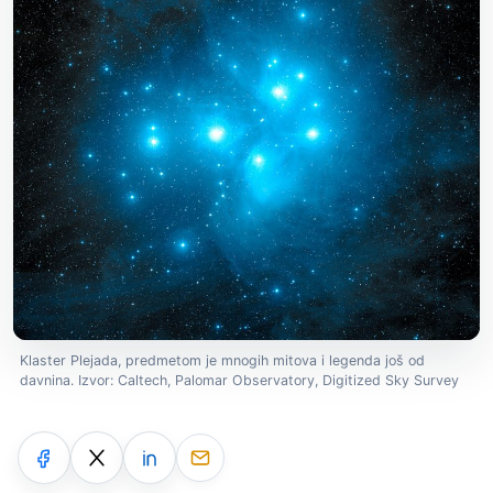
Klaster Plejada, predmetom je mnogih mitova i legenda još od
davnina. Izvor: Caltech, Palomar Observatory, Digitized Sky Survey