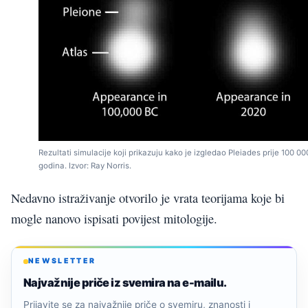
Rezultati simulacije koji prikazuju kako je izgledao Pleiades prije 100 00
godina. Izvor: Ray Norris.
Nedavno istraživanje otvorilo je vrata teorijama koje bi
mogle nanovo ispisati povijest mitologije.
NEWSLETTER
Najvažnije priče iz svemira na e-mailu.
Prijavite se za najvažnije priče o svemiru, znanosti i