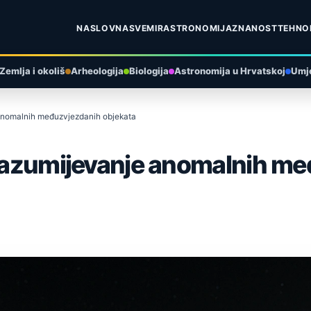
NASLOVNA
SVEMIR
ASTRONOMIJA
ZNANOST
TEHNO
Zemlja i okoliš
Arheologija
Biologija
Astronomija u Hrvatskoj
Umje
 anomalnih međuzvjezdanih objekata
a razumijevanje anomalnih m