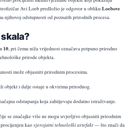
Loebove
strofizičar Avi Loeb predložio je odgovor u obliku
ma njihovoj odstupnosti od poznatih prirodnih procesa.
 skala?
o 10
, pri čemu niža vrijednost označava potpuno prirodno
 tehnološke prirode objekta.
unosti može objasniti prirodnim procesima.
i objekt i dalje ostaje u okvirima prirodnog.
čajna odstupanja koja zahtijevaju dodatno istraživanje.
ije se značajke više ne mogu uvjerljivo objasniti prirodnim
e procijenjen kao
vjerojatni tehnološki artefakt
— što znači da