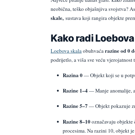
neobična, teško objašnjiva svojstva? A
skale,
sustava koji rangira objekte pre
Kako radi Loebova
razine od 0 d
Loebova skala
obuhvaća
podrijetlo, a viša sve veću vjerojatnost
Razina 0
— Objekt koji se u potp
Razine 1–4
— Manje anomalije, al
Razine 5–7
— Objekt pokazuje zna
Razine 8–10
označavaju objekte č
procesima. Na razini 10, objekt j