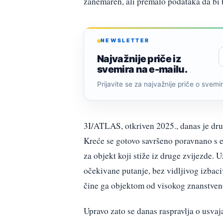
zanemaren, ali premalo podataka da bi 
NEWSLETTER
Najvažnije priče iz
svemira na e-mailu.
Prijavite se za najvažnije priče o svemiru
3I/ATLAS, otkriven 2025., danas je dru
Kreće se gotovo savršeno poravnano s ek
za objekt koji stiže iz druge zvijezde. 
očekivane putanje, bez vidljivog izbaci
čine ga objektom od visokog znanstveno
Upravo zato se danas raspravlja o usva