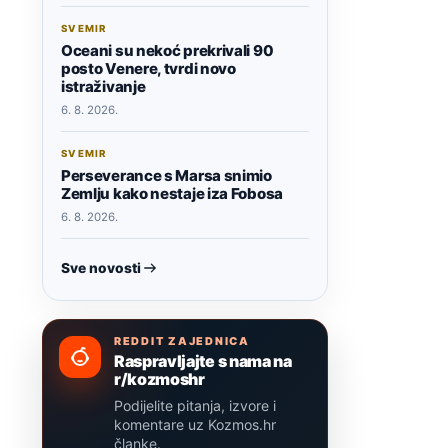
SVEMIR
Oceani su nekoć prekrivali 90
posto Venere, tvrdi novo
istraživanje
6. 8. 2026.
SVEMIR
Perseverance s Marsa snimio
Zemlju kako nestaje iza Fobosa
6. 8. 2026.
Sve novosti
REDDIT ZAJEDNICA
Raspravljajte s nama na
r/kozmoshr
Podijelite pitanja, izvore i
komentare uz Kozmos.hr
članke.