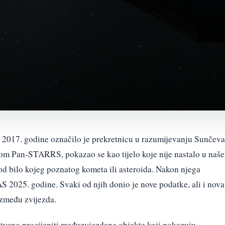
2017. godine označilo je prekretnicu u razumijevanju Sunčeva
om Pan-STARRS, pokazao se kao tijelo koje nije nastalo u naš
od bilo kojeg poznatog kometa ili asteroida. Nakon njega
AS 2025. godine. Svaki od njih donio je nove podatke, ali i nova
 između zvijezda.
stveno procijeniti međuzvjezdane objekte koji pokazuju