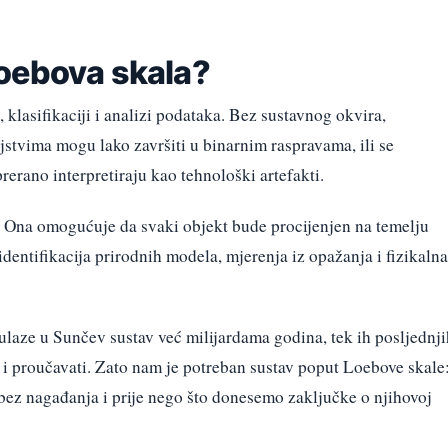
oebova skala?
lasifikaciji i analizi podataka. Bez sustavnog okvira,
stvima mogu lako završiti u binarnim raspravama, ili se
prerano interpretiraju kao tehnološki artefakti.
. Ona omogućuje da svaki objekt bude procijenjen na temelju
identifikacija prirodnih modela, mjerenja iz opažanja i fizikalna
ulaze u Sunčev sustav već milijardama godina, tek ih posljednji
 proučavati. Zato nam je potreban sustav poput Loebove skale
 bez nagađanja i prije nego što donesemo zaključke o njihovoj