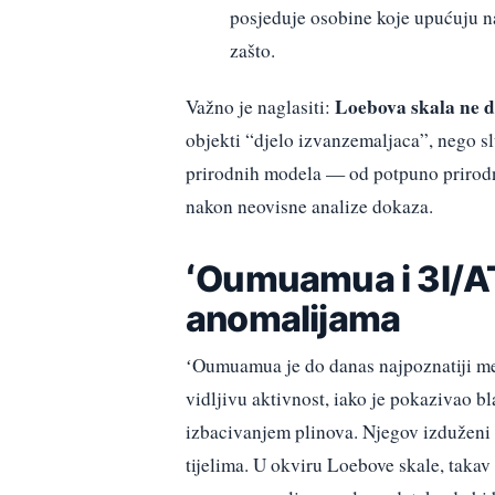
posjeduje osobine koje upućuju na 
zašto.
Loebova skala ne do
Važno je naglasiti:
objekti “djelo izvanzemaljaca”, nego sl
prirodnih modela — od potpuno prirodno
nakon neovisne analize dokaza.
ʻOumuamua i 3I/AT
anomalijama
ʻOumuamua je do danas najpoznatiji me
vidljivu aktivnost, iako je pokazivao bl
izbacivanjem plinova. Njegov izduženi o
tijelima. U okviru Loebove skale, takav 