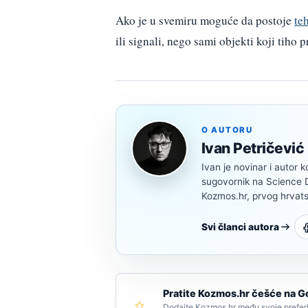
Ako je u svemiru moguće da postoje
te
ili signali, nego sami objekti koji tiho
O AUTORU
Ivan Petričević
Ivan je novinar i autor k
sugovornik na Science Di
Kozmos.hr, prvog hrvats
Svi članci autora
Pratite Kozmos.hr češće na G
Dodajte Kozmos.hr među svoje preferi