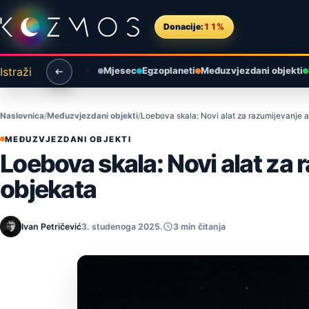
Preskoči na sadržaj
Donacije:
11%
Istraži
Mjesec
Egzoplaneti
Međuzvjezdani objekti
Naslovnica
Međuzvjezdani objekti
Loebova skala: Novi alat za razumijevanje
MEĐUZVJEZDANI OBJEKTI
Loebova skala: Novi alat z
objekata
Ivan Petričević
3. studenoga 2025.
3 min čitanja