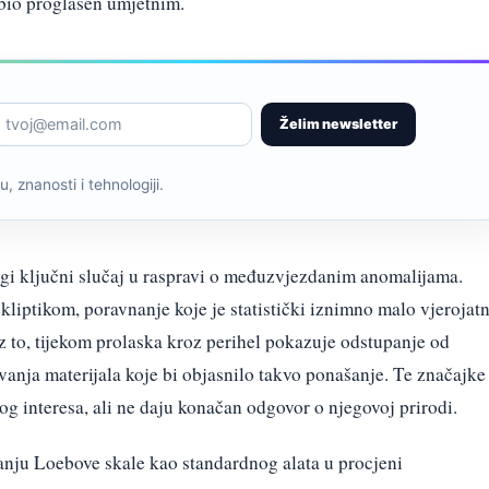
bio proglašen umjetnim.
Želim newsletter
, znanosti i tehnologiji.
gi ključni slučaj u raspravi o međuzvjezdanim anomalijama.
liptikom, poravnanje koje je statistički iznimno malo vjerojat
Uz to, tijekom prolaska kroz perihel pokazuje odstupanje od
vanja materijala koje bi objasnilo takvo ponašanje. Te značajke
g interesa, ali ne daju konačan odgovor o njegovoj prirodi.
janju Loebove skale kao standardnog alata u procjeni