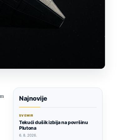
em
Najnovije
SVEMIR
Tekući dušik izbija na površinu
Plutona
6. 8. 2026.