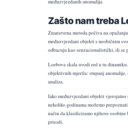
međuzvjezdanih anomalija.
Zašto nam treba L
Znanstvena metoda počiva na opažanju, k
međuzvjezdani objekti s neobičnim svoj
odbacuju kao senzacionalistički, ili se 
Loebova skala uvodi red u tu dinamiku
objektivnih mjerila: stupanj anomalije, 
analiza.
Iako međuzvjezdani objekti vjerojatno 
nekoliko godinama možemo prepoznati i
način da klasificiramo njihove osobine
prirodi.