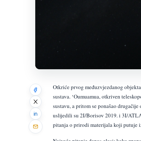
Otkriće prvog međuzvjezdanog objekta 
sustava. ʻOumuamua, otkriven teleskop
sustavu, a pritom se ponašao drugačije 
uslijedili su 2I/Borisov 2019. i 3I/ATL
pitanja o prirodi materijala koji putuje
Najveće pitanje danas glasi: kako znan