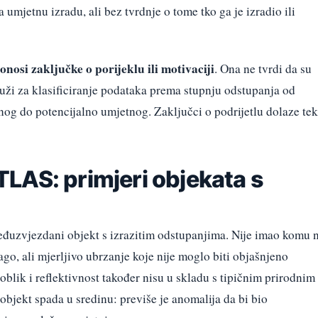
umjetnu izradu, ali bez tvrdnje o tome tko ga je izradio ili
nosi zaključke o porijeklu ili motivaciji
. Ona ne tvrdi da su
uži za klasificiranje podataka prema stupnju odstupanja od
g do potencijalno umjetnog. Zaključci o podrijetlu dolaze tek
LAS: primjeri objekata s
đuzvjezdani objekt s izrazitim odstupanjima. Nije imao komu n
ago, ali mjerljivo ubrzanje koje nije moglo biti objašnjeno
blik i reflektivnost također nisu u skladu s tipičnim prirodnim
objekt spada u sredinu: previše je anomalija da bi bio