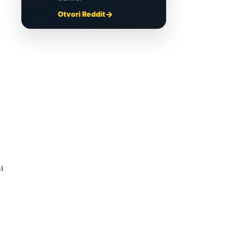
Otvori Reddit
i