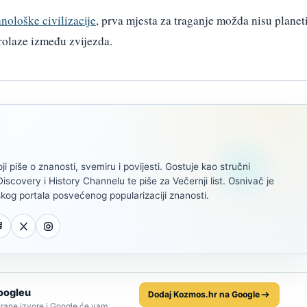
hnološke civilizacije
, prva mjesta za traganje možda nisu planet
 prolaze između zvijezda.
oji piše o znanosti, svemiru i povijesti. Gostuje kao stručni
scovery i History Channelu te piše za Večernji list. Osnivač je
kog portala posvećenog popularizaciji znanosti.
oogleu
Dodaj Kozmos.hr na Google
rane izvore i Google će vam,