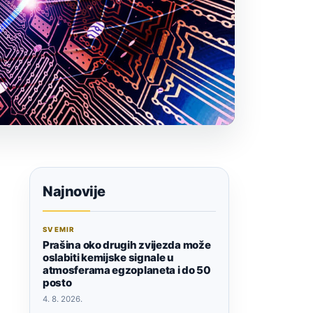
Najnovije
SVEMIR
Prašina oko drugih zvijezda može
oslabiti kemijske signale u
atmosferama egzoplaneta i do 50
posto
4. 8. 2026.