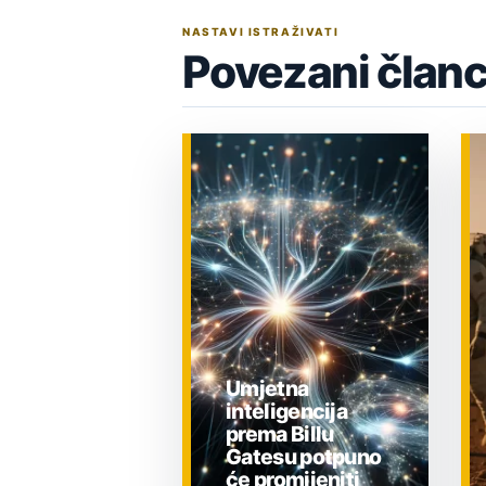
NASTAVI ISTRAŽIVATI
Povezani članc
Umjetna
inteligencija
prema Billu
Gatesu potpuno
će promijeniti