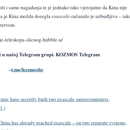
iti i samo nagađanja te je jednako tako vjerojatno da Kina nije
a da je Kina možda dosegla
exascale
-računalo je uzbudljiva – iak
ezervom.
nje-teleskopa-slicnog-hubble-u/
avi u našoj Telegram grupi. KOZMOS Telegram
–
t.me/kozmoshr
may have secretly built two exascale supercomputers,
1.)
China has already reached exascale – on two separate systems,