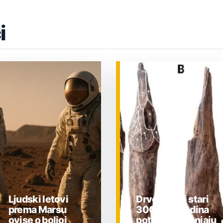
i
Ljudski letovi
Drveni alati stari
prema Marsu
300.000 godina
ovise o boljoj
potpuno mijenjaju