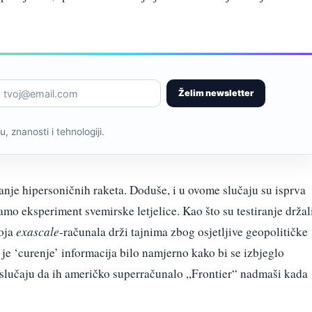
Želim newsletter
, znanosti i tehnologiji.
anje hipersoničnih raketa. Doduše, i u ovome slučaju su isprva
 samo eksperiment svemirske letjelice. Kao što su testiranje držal
voja
exascale
-računala drži tajnima zbog osjetljive geopolitičke
je ‘curenje’ informacija bilo namjerno kako bi se izbjeglo
 slučaju da ih američko superračunalo „Frontier“ nadmaši kada