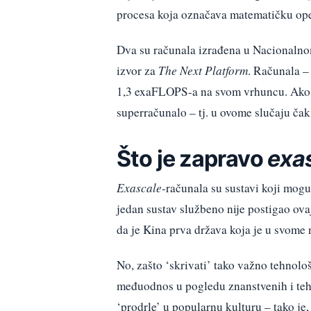
procesa koja označava matematičku ope
Dva su računala izrađena u Nacionalno
izvor za
The Next Platform
. Računala –
1,3 exaFLOPS-a na svom vrhuncu. Ako je
superračunalo – tj. u ovome slučaju č
Što je zapravo
exa
Exascale
-računala su sustavi koji mogu
jedan sustav službeno nije postigao ova
da je Kina prva država koja je u svome n
No, zašto ‘skrivati’ tako važno tehnol
međuodnos u pogledu znanstvenih i tehn
‘prodrle’ u popularnu kulturu – tako je