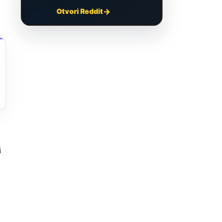
Otvori Reddit
i