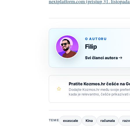
nextplatform.com (pristup 31. listopada
O AUTORU
Filip
Svi članci autora
Pratite Kozmos.hr češće na G
Dodajte Kozmos.hr među svoje preferi
kada je relevantno, češće prikazivati
TEME
exascale
Kina
računala
razv