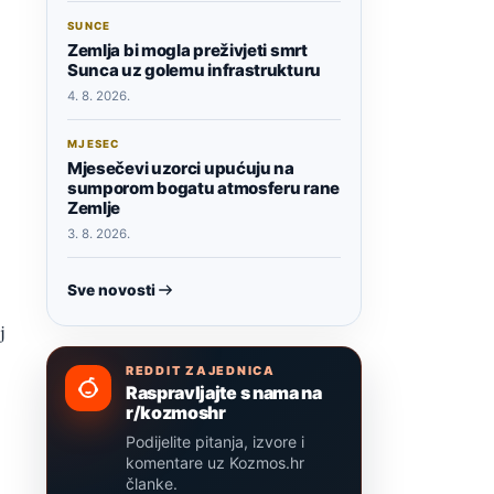
SUNCE
Zemlja bi mogla preživjeti smrt
Sunca uz golemu infrastrukturu
4. 8. 2026.
MJESEC
Mjesečevi uzorci upućuju na
sumporom bogatu atmosferu rane
Zemlje
3. 8. 2026.
Sve novosti
j
REDDIT ZAJEDNICA
Raspravljajte s nama na
r/kozmoshr
Podijelite pitanja, izvore i
komentare uz Kozmos.hr
članke.