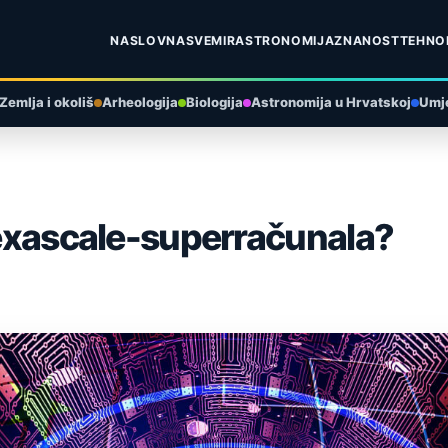
NASLOVNA
SVEMIR
ASTRONOMIJA
ZNANOST
TEHNO
Zemlja i okoliš
Arheologija
Biologija
Astronomija u Hrvatskoj
Umje
a exascale-superračunala?