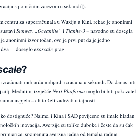
raciju s pomičnim zarezom u sekundi]).
m centru za superračunala u Wuxiju u Kini, rekao je anonimni
 sustavi
Sunway „Oceanlite“
i
Tianhe-3
– navodno su dosegla
 anonimni izvor točan, ovo je prvi put da je jedno
ak dva – doseglo
exascale
-prag.
scale
?
 izračunati milijardu milijardi izračuna u sekundi. Do danas niti
j cilj. Međutim, izvješće
Next Platforma
moglo bi biti pokazatel
aumu uspjela – ali to želi zadržati u tajnosti.
oško dostignuće? Naime, i Kina i SAD povijesno su imale hladan
oloških inovacija. Averzije su toliko duboke i česte da su čak
, primjerice, spomenuta averzija jedna od temelja radnje