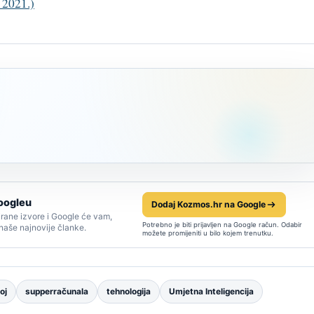
 2021.)
oogleu
Dodaj Kozmos.hr na Google
rane izvore i Google će vam,
Potrebno je biti prijavljen na Google račun. Odabir
 naše najnovije članke.
možete promijeniti u bilo kojem trenutku.
oj
supperračunala
tehnologija
Umjetna Inteligencija