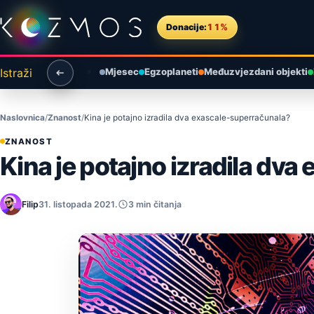
Preskoči na sadržaj
Donacije:
11%
Istraži
Mjesec
Egzoplaneti
Međuzvjezdani objekti
Naslovnica
Znanost
Kina je potajno izradila dva exascale-superračunala?
ZNANOST
Kina je potajno izradila dv
Filip
31. listopada 2021.
3 min čitanja