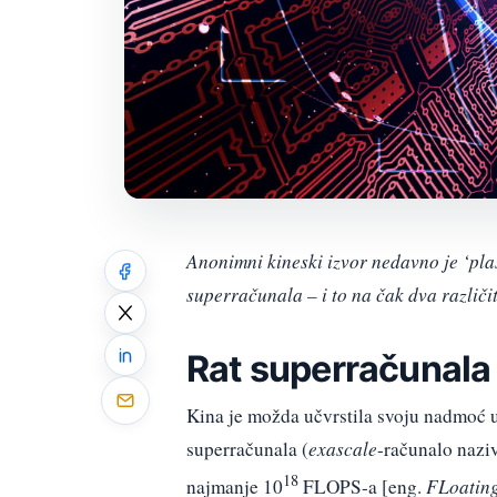
Anonimni kineski izvor nedavno je ‘plas
superračunala – i to na čak dva različi
Rat superračunala
Kina je možda učvrstila svoju nadmoć 
superračunala (
exascale
-računalo naziv
18
najmanje 10
FLOPS-a [eng.
FLoating