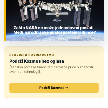
Zašto NASA ne može jednostavno poslati
Međunarodnu svemirsku postaju u Sunce?
ZNANOST
NEOVISNO NOVINARSTVO
Podrži Kozmos bez oglasa
Članstvo pomaže financirati neovisne priče o znanosti,
svemiru i tehnologiji.
Podrži Kozmos