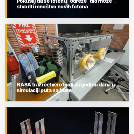
Pokušaj da se fotonu “odreže” dio može
stvoriti mnoštvo novih fotona
ZNANOST
NASA traži četvero ljudi za godinu dana u
simulaciji puta na Mars
ZNANOST