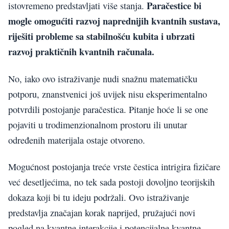
Paračestice bi
istovremeno predstavljati više stanja.
mogle omogućiti razvoj naprednijih kvantnih sustava,
riješiti probleme sa stabilnošću kubita i ubrzati
razvoj praktičnih kvantnih računala.
No, iako ovo istraživanje nudi snažnu matematičku
potporu, znanstvenici još uvijek nisu eksperimentalno
potvrdili postojanje paračestica. Pitanje hoće li se one
pojaviti u trodimenzionalnom prostoru ili unutar
određenih materijala ostaje otvoreno.
Mogućnost postojanja treće vrste čestica intrigira fizičare
već desetljećima, no tek sada postoji dovoljno teorijskih
dokaza koji bi tu ideju podržali. Ovo istraživanje
predstavlja značajan korak naprijed, pružajući novi
pogled na kvantne interakcije i potencijalne kvantne