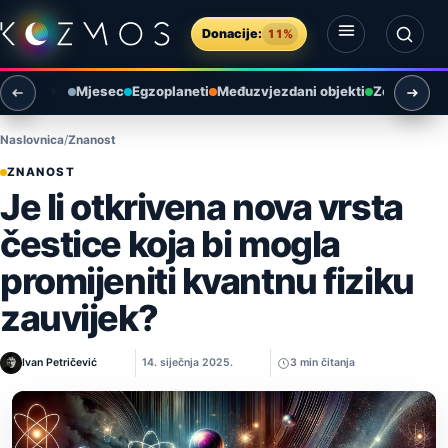
Preskoči na sadržaj
Donacije:
11%
Otvori izbornik
Otvori pretragu
Mjesec
Egzoplaneti
Međuzvjezdani objekti
Zemlja i ok
Naslovnica
Znanost
ZNANOST
Je li otkrivena nova vrsta
čestice koja bi mogla
promijeniti kvantnu fiziku
zauvijek?
Ivan Petričević
14. siječnja 2025.
3 min čitanja