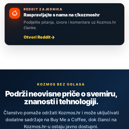
REDDIT ZAJEDNICA
Raspravljajte s nama na r/kozmoshr
Podijelite pitanja, izvore i komentare uz Kozmos.hr
članke.
Otvori Reddit
KOZMOS BEZ OGLASA
Podrži neovisne priče o svemiru,
znanosti i tehnologiji.
Članstvo pomaže održati Kozmos.hr i može uključivati
dodatne sadržaje na Buy Me a Coffee, dok članci na
Kozmos.hr-u ostaju javno dostupni.