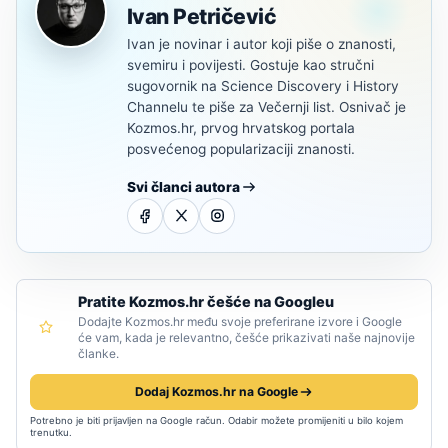
Ivan Petričević
Ivan je novinar i autor koji piše o znanosti,
svemiru i povijesti. Gostuje kao stručni
sugovornik na Science Discovery i History
Channelu te piše za Večernji list. Osnivač je
Kozmos.hr, prvog hrvatskog portala
posvećenog popularizaciji znanosti.
Svi članci autora
Pratite Kozmos.hr češće na Googleu
Dodajte Kozmos.hr među svoje preferirane izvore i Google
će vam, kada je relevantno, češće prikazivati naše najnovije
članke.
Dodaj Kozmos.hr na Google
Potrebno je biti prijavljen na Google račun. Odabir možete promijeniti u bilo kojem
trenutku.