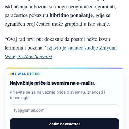
isključenja, a bozoni se mogu neograničeno gomilati,
hibridno ponašanje
paračestice pokazuju
, gdje se
ograničen broj čestica može grupirati u isto stanje.
“Ovaj rad prvi put dokazuje da postoji nešto izvan
fermiona i bozona,”
izjavio je suautor studije Zhiyuan
New Scientist
Wang za
.
NEWSLETTER
Najvažnije priče iz svemira na e-mailu.
Prijavite se za najvažnije priče o svemiru, znanosti i
tehnologiji.
Želim newsletter