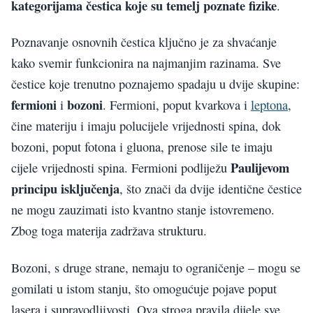
kategorijama čestica koje su temelj poznate fizike
.
Poznavanje osnovnih čestica ključno je za shvaćanje
kako svemir funkcionira na najmanjim razinama. Sve
čestice koje trenutno poznajemo spadaju u dvije skupine:
fermioni
bozoni
i
. Fermioni, poput kvarkova i
leptona
,
čine materiju i imaju polucijele vrijednosti spina, dok
bozoni, poput fotona i gluona, prenose sile te imaju
Paulijevom
cijele vrijednosti spina. Fermioni podliježu
principu isključenja
, što znači da dvije identične čestice
ne mogu zauzimati isto kvantno stanje istovremeno.
Zbog toga materija zadržava strukturu.
Bozoni, s druge strane, nemaju to ograničenje – mogu se
gomilati u istom stanju, što omogućuje pojave poput
lasera i supravodljivosti. Ova stroga pravila dijele sve