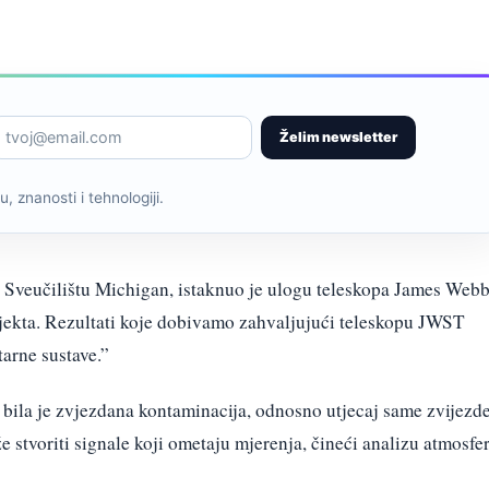
Želim newsletter
, znanosti i tehnologiji.
 Sveučilištu Michigan, istaknuo je ulogu teleskopa James Webb
jekta. Rezultati koje dobivamo zahvaljujući teleskopu JWST
arne sustave.”
i bila je zvjezdana kontaminacija, odnosno utjecaj same zvijezd
 stvoriti signale koji ometaju mjerenja, čineći analizu atmosfe