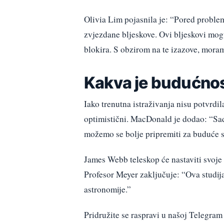
Olivia Lim pojasnila je: “Pored problema
zvjezdane bljeskove. Ovi bljeskovi mogu
blokira. S obzirom na te izazove, moramo
Kakva je budućnos
Iako trenutna istraživanja nisu potvrd
optimistični. MacDonald je dodao: “Sa
možemo se bolje pripremiti za buduće st
James Webb teleskop će nastaviti svoje 
Profesor Meyer zaključuje: “Ova studij
astronomije.”
Pridružite se raspravi u našoj Telegr