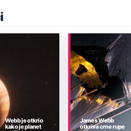
i
Webb je otkrio
James Webb
kako je planet
otkriva crne rupe