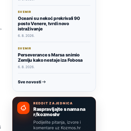
SVEMIR
Oceani su nekoć prekrivali 90
posto Venere, tvrdi novo
,
istraživanje
6. 8. 2026.
SVEMIR
Perseverance s Marsa snimio
Zemlju kako nestaje iza Fobosa
6. 8. 2026.
Sve novosti
REDDIT ZAJEDNICA
Raspravljajte s nama na
r/kozmoshr
Podijelite pitanja, izvore i
i
komentare uz Kozmos.hr