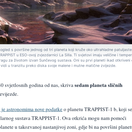
 pogled s površine jednog od tri planeta koji kruže oko ultrahladne patuljas
APPIST u ESO-ovoj zvjezdarnici La Silla. Ti svjetovi imaju veličine i tempera
agu za životom izvan Sunčevog sustava. Oni su prvi planeti ikad otkriveni 
vidi u tranzitu preko diska svoje malene i mutne matične zvijezde.
sedam planeta sličnih
0 svjetlosnih godina od nas, skriva
zvijezde.
o je astronomima nove podatke
o planetu TRAPPIST-1 b, koji s
r solarnog sustava TRAPPIST-1. Ova otkrića mogu nam pomoći
lanete u takozvanoj nastanjivoj zoni, gdje bi na površini planet