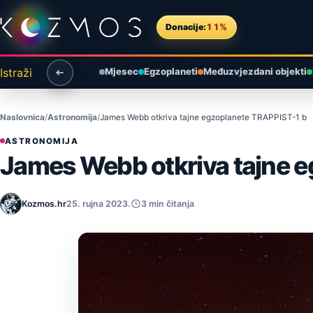
Preskoči na sadržaj
Donacije:
11%
Istraži
Mjesec
Egzoplaneti
Međuzvjezdani objekti
Naslovnica
Astronomija
James Webb otkriva tajne egzoplanete TRAPPIST-1 b
ASTRONOMIJA
James Webb otkriva tajne 
Kozmos.hr
25. rujna 2023.
3 min čitanja