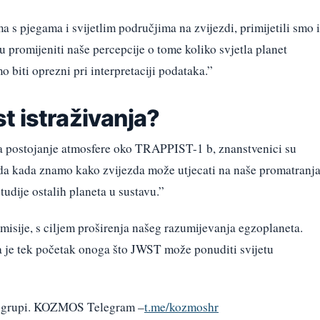
 s pjegama i svijetlim područjima na zvijezdi, primijetili smo i
 promijeniti naše percepcije o tome koliko svjetla planet
 biti oprezni pri interpretaciji podataka.”
t istraživanja?
ila postojanje atmosfere oko TRAPPIST-1 b, znanstvenici su
da kada znamo kako zvijezda može utjecati na naše promatranja
udije ostalih planeta u sustavu.”
misije, s ciljem proširenja našeg razumijevanja egzoplaneta.
a je tek početak onoga što JWST može ponuditi svijetu
am grupi. KOZMOS Telegram –
t.me/kozmoshr