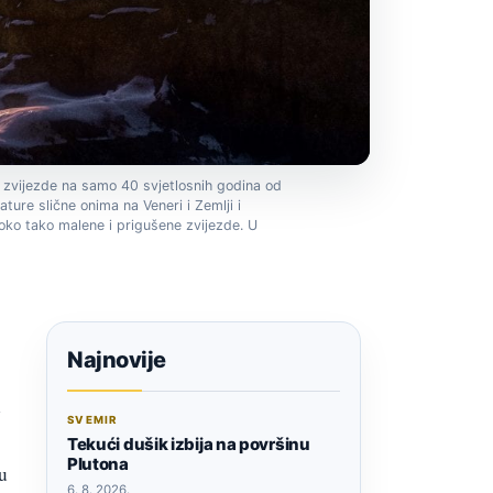
te zvijezde na samo 40 svjetlosnih godina od
ture slične onima na Veneri i Zemlji i
oko tako malene i prigušene zvijezde. U
Najnovije
e
SVEMIR
Tekući dušik izbija na površinu
Plutona
u
6. 8. 2026.