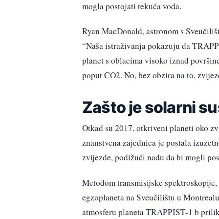
mogla postojati tekuća voda.
Ryan MacDonald, astronom s Sveučilišt
“Naša istraživanja pokazuju da TRAPPI
planet s oblacima visoko iznad površin
poput CO2. No, bez obzira na to, zvije
Zašto je solarni 
Otkad su 2017. otkriveni planeti oko z
znanstvena zajednica je postala izuzetno
zvijezde, podižući nadu da bi mogli post
Metodom transmisijske spektroskopije, ko
egzoplaneta na Sveučilištu u Montrealu, 
atmosferu planeta TRAPPIST-1 b priliko