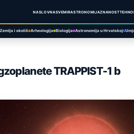
NASLOVNA
SVEMIR
ASTRONOMIJA
ZNANOST
TEHNO
Zemlja i okoliš
Arheologija
Biologija
Astronomija u Hrvatskoj
Umje
egzoplanete TRAPPIST-1 b