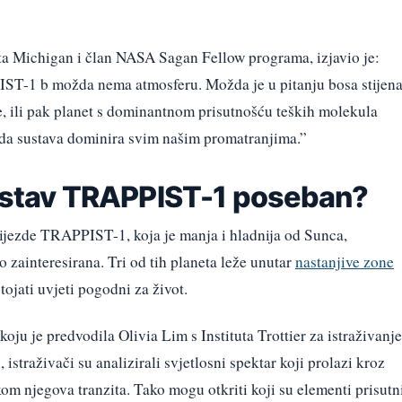
a Michigan i član NASA Sagan Fellow programa, izjavio je:
ST-1 b možda nema atmosferu. Možda je u pitanju bosa stijena
e, ili pak planet s dominantnom prisutnošću teških molekula
zda sustava dominira svim našim promatranjima.”
sustav TRAPPIST-1 poseban?
vijezde TRAPPIST-1, koja je manja i hladnija od Sunca,
 zainteresirana. Tri od tih planeta leže unutar
nastanjive zone
ojati uvjeti pogodni za život.
ju je predvodila Olivia Lim s Instituta Trottier za istraživanje
istraživači su analizirali svjetlosni spektar koji prolazi kroz
m njegova tranzita. Tako mogu otkriti koji su elementi prisutn