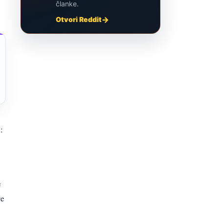
članke.
Otvori Reddit
:
e
re