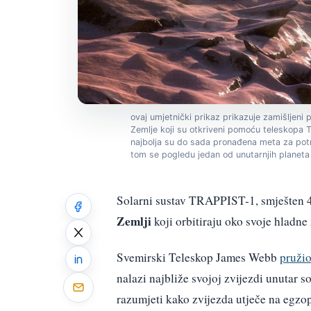
ovaj umjetnički prikaz prikazuje zamišljeni
Zemlje koji su otkriveni pomoću teleskopa TR
najbolja su do sada pronađena meta za potr
tom se pogledu jedan od unutarnjih planeta 
Solarni sustav TRAPPIST-1, smješten 4
Zemlji
koji orbitiraju oko svoje hladne 
Svemirski Teleskop James Webb
pruži
nalazi najbliže svojoj zvijezdi unuta
razumjeti kako zvijezda utječe na egzop