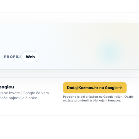
Web
PROFILI
oogleu
Dodaj Kozmos.hr na Google
rane izvore i Google će vam,
Potrebno je biti prijavljen na Google račun. Odabir
 naše najnovije članke.
možete promijeniti u bilo kojem trenutku.