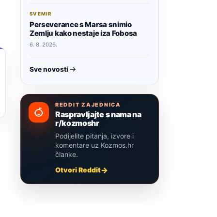
SVEMIR
Perseverance s Marsa snimio
Zemlju kako nestaje iza Fobosa
6. 8. 2026.
Sve novosti
REDDIT ZAJEDNICA
Raspravljajte s nama na
r/kozmoshr
Podijelite pitanja, izvore i
komentare uz Kozmos.hr
članke.
Otvori Reddit