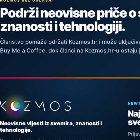
KOZMOS BEZ OGLASA
Podrži neovisne priče o
znanosti i tehnologiji.
Članstvo pomaže održati Kozmos.hr i može uključiva
Buy Me a Coffee, dok članci na Kozmos.hr-u ostaju 
Podnožje stranice
NEW
Naj
sve
Neovisne vijesti iz svemira, znanosti i
tehnologije.
Prija