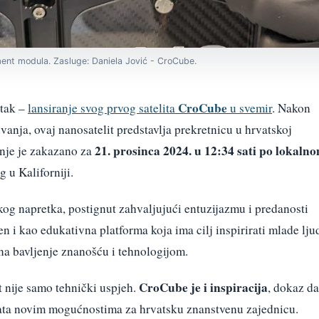
ment modula. Zasluge: Daniela Jović - CroCube.
CroCube
utak –
lansiranje svog prvog satelita
u svemir
. Nakon
vanja, ovaj nanosatelit predstavlja prekretnicu u hrvatskoj
21. prosinca 2024. u 12:34 sati po lokaln
anje je zakazano za
 u Kaliforniji.
kog napretka, postignut zahvaljujući entuzijazmu i predanosti
en i kao edukativna platforma koja ima cilj inspirirati mlade lju
 na bavljenje znanošću i tehnologijom.
CroCube je i inspiracija
 nije samo tehnički uspjeh.
, dokaz da
 vrata novim mogućnostima za hrvatsku znanstvenu zajednicu.