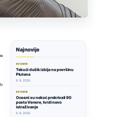
Najnovije
om
SVEMIR
Tekući dušik izbija na površinu
Plutona
6. 8. 2026.
de
SVEMIR
Oceani su nekoć prekrivali 90
posto Venere, tvrdi novo
istraživanje
6. 8. 2026.