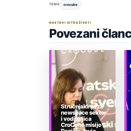
TEME
crocube
NASTAVI ISTRAŽIVATI
Povezani članc
Stručnjakinja za
newspace sektor
i voditeljica
CroCube misije