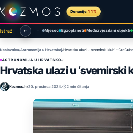
Preskoči na sadržaj
Donacije:
11%
Istraži
Mjesec
Egzoplaneti
Međuzvjezdani objekti
Naslovnica
Astronomija u Hrvatskoj
Hrvatska ulazi u ‘svemirski klub’ – CroCub
ASTRONOMIJA U HRVATSKOJ
Hrvatska ulazi u ‘svemirski 
Kozmos.hr
20. prosinca 2024.
2 min čitanja