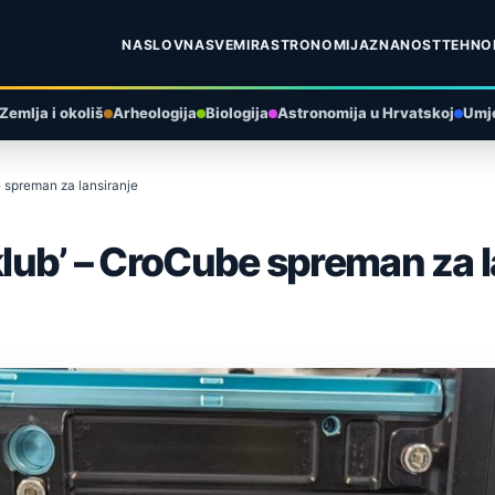
NASLOVNA
SVEMIR
ASTRONOMIJA
ZNANOST
TEHNO
Zemlja i okoliš
Arheologija
Biologija
Astronomija u Hrvatskoj
Umje
e spreman za lansiranje
klub’ – CroCube spreman za l