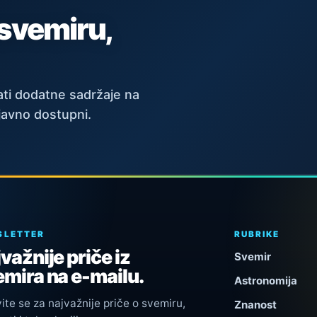
 svemiru,
ti dodatne sadržaje na
javno dostupni.
SLETTER
RUBRIKE
važnije priče iz
Svemir
mira na e-mailu.
Astronomija
vite se za najvažnije priče o svemiru,
Znanost