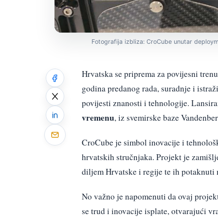
Fotografija izbliza: CroCube unutar deploy
Hrvatska se priprema za povijesni tren
godina predanog rada, suradnje i istraži
povijesti znanosti i tehnologije. Lansir
vremenu
, iz svemirske baze Vandenberg
CroCube je simbol inovacije i tehnološ
hrvatskih stručnjaka. Projekt je zamišlj
diljem Hrvatske i regije te ih potaknuti
No važno je napomenuti da ovaj projekt
se trud i inovacije isplate, otvarajući