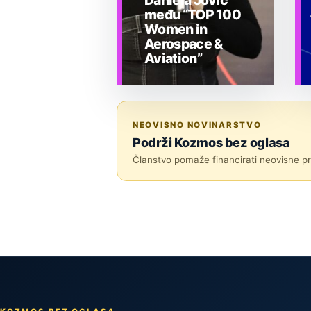
Daniela Jovic
među “TOP 100
Women in
Aerospace &
Aviation”
ASTRONOMIJA U
HRVATSKOJ
NEOVISNO NOVINARSTVO
Podrži Kozmos bez oglasa
Članstvo pomaže financirati neovisne pri