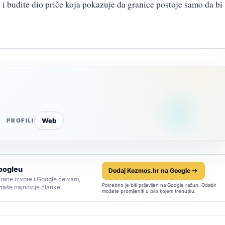
i budite dio priče koja pokazuje da granice postoje samo da bi
Web
PROFILI
oogleu
Dodaj Kozmos.hr na Google
rane izvore i Google će vam,
Potrebno je biti prijavljen na Google račun. Odabir
 naše najnovije članke.
možete promijeniti u bilo kojem trenutku.