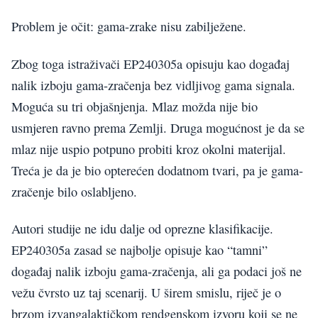
Problem je očit: gama-zrake nisu zabilježene.
Zbog toga istraživači EP240305a opisuju kao događaj
nalik izboju gama-zračenja bez vidljivog gama signala.
Moguća su tri objašnjenja. Mlaz možda nije bio
usmjeren ravno prema Zemlji. Druga mogućnost je da se
mlaz nije uspio potpuno probiti kroz okolni materijal.
Treća je da je bio opterećen dodatnom tvari, pa je gama-
zračenje bilo oslabljeno.
Autori studije ne idu dalje od oprezne klasifikacije.
EP240305a zasad se najbolje opisuje kao “tamni”
događaj nalik izboju gama-zračenja, ali ga podaci još ne
vežu čvrsto uz taj scenarij. U širem smislu, riječ je o
brzom izvangalaktičkom rendgenskom izvoru koji se ne