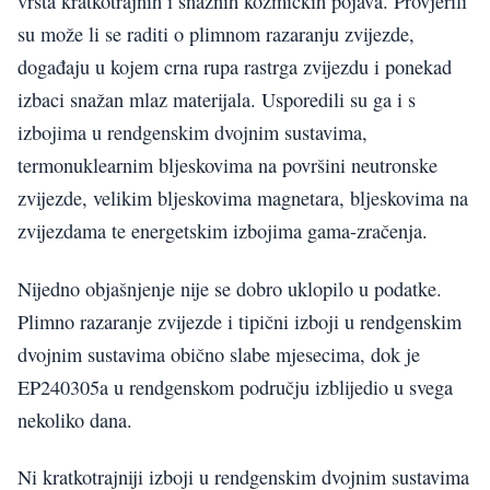
vrsta kratkotrajnih i snažnih kozmičkih pojava. Provjerili
su može li se raditi o plimnom razaranju zvijezde,
događaju u kojem crna rupa rastrga zvijezdu i ponekad
izbaci snažan mlaz materijala. Usporedili su ga i s
izbojima u rendgenskim dvojnim sustavima,
termonuklearnim bljeskovima na površini neutronske
zvijezde, velikim bljeskovima magnetara, bljeskovima na
zvijezdama te energetskim izbojima gama-zračenja.
Nijedno objašnjenje nije se dobro uklopilo u podatke.
Plimno razaranje zvijezde i tipični izboji u rendgenskim
dvojnim sustavima obično slabe mjesecima, dok je
EP240305a u rendgenskom području izblijedio u svega
nekoliko dana.
Ni kratkotrajniji izboji u rendgenskim dvojnim sustavima