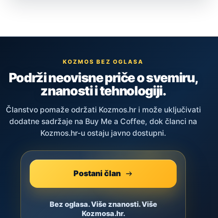
KOZMOS BEZ OGLASA
Podrži neovisne priče o svemiru,
znanosti i tehnologiji.
Članstvo pomaže održati Kozmos.hr i može uključivati
dodatne sadržaje na Buy Me a Coffee, dok članci na
Kozmos.hr-u ostaju javno dostupni.
Postani član
Bez oglasa. Više znanosti. Više
Kozmosa.hr.