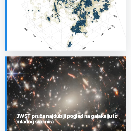
Prostor oko Sunca nije miran: nova 3D karta
otkrila plin koji stalno mijenja stanje
SVEMIR
JWST pruža najdublji pogled na galaksiju iz
mladog svemira