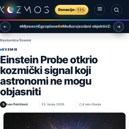
Preskoči na sadržaj
Donacije:
11%
Otvori izbornik
Otvori pretragu
Mjesec
Egzoplaneti
Međuzvjezdani objekti
Zemlja i ok
Naslovnica
Svemir
SVEMIR
Einstein Probe otkrio
kozmički signal koji
astronomi ne mogu
objasniti
Ivan Petričević
23. lipnja 2026.
4 min čitanja