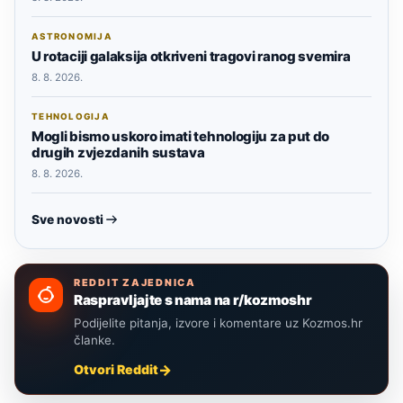
ASTRONOMIJA
U rotaciji galaksija otkriveni tragovi ranog svemira
8. 8. 2026.
TEHNOLOGIJA
Mogli bismo uskoro imati tehnologiju za put do
drugih zvjezdanih sustava
8. 8. 2026.
Sve novosti
REDDIT ZAJEDNICA
Raspravljajte s nama na r/kozmoshr
Podijelite pitanja, izvore i komentare uz Kozmos.hr
članke.
Otvori Reddit