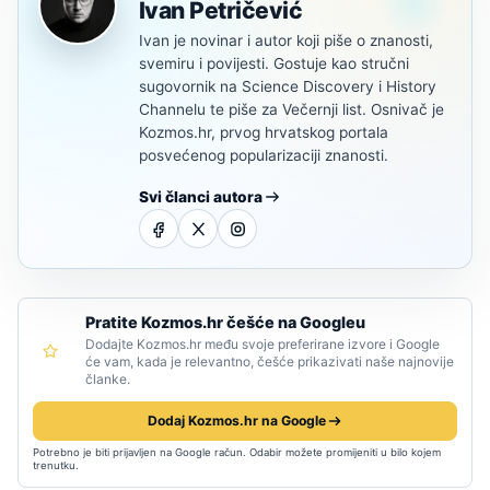
Ivan Petričević
Ivan je novinar i autor koji piše o znanosti,
svemiru i povijesti. Gostuje kao stručni
sugovornik na Science Discovery i History
Channelu te piše za Večernji list. Osnivač je
Kozmos.hr, prvog hrvatskog portala
posvećenog popularizaciji znanosti.
Svi članci autora
Pratite Kozmos.hr češće na Googleu
Dodajte Kozmos.hr među svoje preferirane izvore i Google
će vam, kada je relevantno, češće prikazivati naše najnovije
članke.
Dodaj Kozmos.hr na Google
Potrebno je biti prijavljen na Google račun. Odabir možete promijeniti u bilo kojem
trenutku.