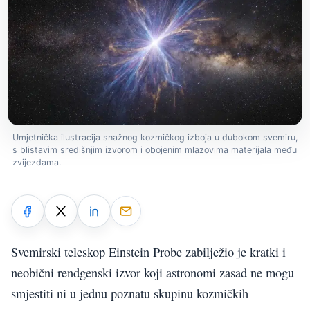
Umjetnička ilustracija snažnog kozmičkog izboja u dubokom svemiru,
s blistavim središnjim izvorom i obojenim mlazovima materijala među
zvijezdama.
Svemirski teleskop Einstein Probe zabilježio je kratki i
neobični rendgenski izvor koji astronomi zasad ne mogu
smjestiti ni u jednu poznatu skupinu kozmičkih