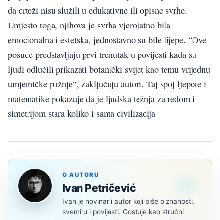
da crteži nisu služili u edukativne ili opisne svrhe.
Umjesto toga, njihova je svrha vjerojatno bila
emocionalna i estetska, jednostavno su bile lijepe. “Ove
posude predstavljaju prvi trenutak u povijesti kada su
ljudi odlučili prikazati botanički svijet kao temu vrijednu
umjetničke pažnje”, zaključuju autori. Taj spoj ljepote i
matematike pokazuje da je ljudska težnja za redom i
simetrijom stara koliko i sama civilizacija
O AUTORU
Ivan Petričević
Ivan je novinar i autor koji piše o znanosti,
svemiru i povijesti. Gostuje kao stručni