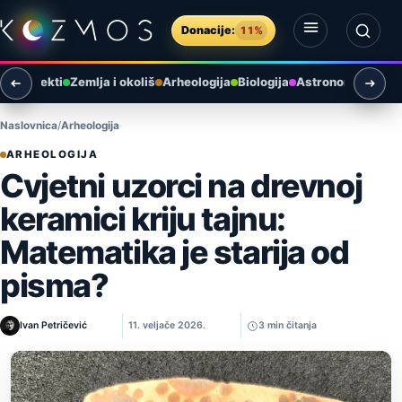
Preskoči na sadržaj
Donacije:
11%
Otvori izbornik
Otvori pretragu
ni objekti
Zemlja i okoliš
Arheologija
Biologija
Astronomija u Hr
Naslovnica
Arheologija
ARHEOLOGIJA
Cvjetni uzorci na drevnoj
keramici kriju tajnu:
Matematika je starija od
pisma?
Ivan Petričević
11. veljače 2026.
3 min čitanja