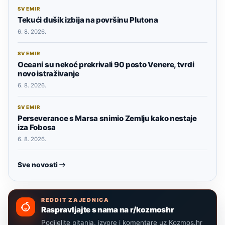
SVEMIR
Tekući dušik izbija na površinu Plutona
6. 8. 2026.
SVEMIR
Oceani su nekoć prekrivali 90 posto Venere, tvrdi
novo istraživanje
6. 8. 2026.
SVEMIR
Perseverance s Marsa snimio Zemlju kako nestaje
iza Fobosa
6. 8. 2026.
Sve novosti
REDDIT ZAJEDNICA
Raspravljajte s nama na r/kozmoshr
Podijelite pitanja, izvore i komentare uz Kozmos.hr