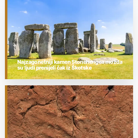
ARHEOLOGIJA
Najzagonetniji kamen Stonehengea možda
su ljudi prenijeli čak iz Škotske
ARHEOLOGIJA