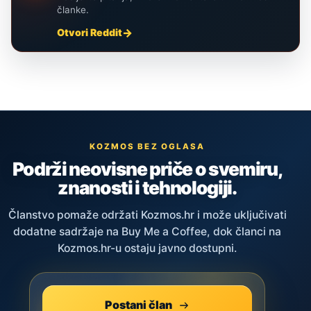
članke.
Otvori Reddit
KOZMOS BEZ OGLASA
Podrži neovisne priče o svemiru,
znanosti i tehnologiji.
Članstvo pomaže održati Kozmos.hr i može uključivati
dodatne sadržaje na Buy Me a Coffee, dok članci na
Kozmos.hr-u ostaju javno dostupni.
Postani član