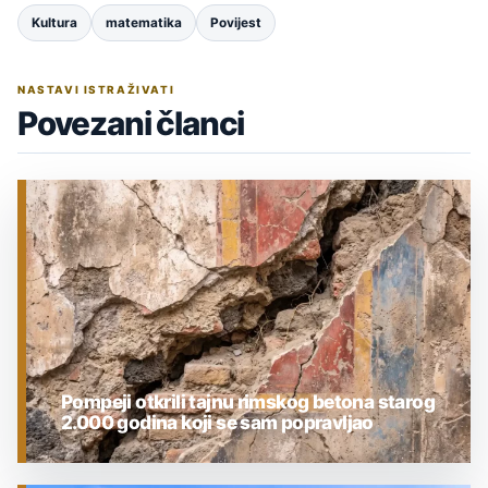
Kultura
matematika
Povijest
NASTAVI ISTRAŽIVATI
Povezani članci
Pompeji otkrili tajnu rimskog betona starog
2.000 godina koji se sam popravljao