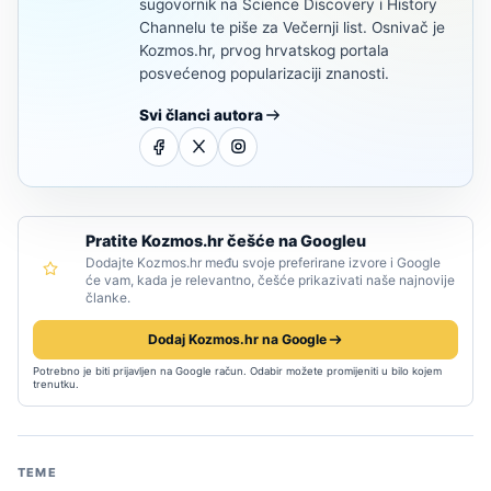
sugovornik na Science Discovery i History
Channelu te piše za Večernji list. Osnivač je
Kozmos.hr, prvog hrvatskog portala
posvećenog popularizaciji znanosti.
Svi članci autora
Pratite Kozmos.hr češće na Googleu
Dodajte Kozmos.hr među svoje preferirane izvore i Google
će vam, kada je relevantno, češće prikazivati naše najnovije
članke.
Dodaj Kozmos.hr na Google
Potrebno je biti prijavljen na Google račun. Odabir možete promijeniti u bilo kojem
trenutku.
TEME