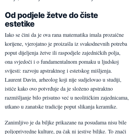
Od podjele žetve do čiste
estetike
Iako se čini da je ova rana matematika imala prozaične
korijene, vjerojatno je proizašla iz svakodnevnih potreba
poput dijeljenja žetve ili raspodjele zajedničkih polja,
ona svjedoči i o fundamentalnom pomaku u ljudskoj
svijesti: razvoju apstraktnog i estetskog mišljenja.
Laurent Davin, arheolog koji nije sudjelovao u studiji,
ističe kako ovo potvrđuje da je složeno apstraktno
razmišljanje bilo prisutno već u neolitičkim zajednicama,
utkano u zanatske tradicije poput slikanja keramike.
Zanimljivo je da biljke prikazane na posudama nisu bile
poljoprivredne kulture, pa čak ni jestive biljke. To znači