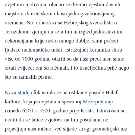
cvjetnim motivima, obično se divimo vještini davnih
majstora ili estetskom ukusu jednog zaboravljenog
vremena. No, arheolozi sa Hebrejskog sveučilišta u
Jeruzalemu vjeruju da se u tim naizgled jednostavnim
dekoracijama krije nešto mnogo dublje, sami počeci
ljudske matematičke misli. Istražujući keramiku staru
više od 7000 godina, otkrili su da naši preci nisu samo
crtali cvijeće; oni su računali, i to tisućljećima prije nego
što su izmislili pismo.
Nova studija
fokusirala se na oslikane posude Halaf
kulture, koja je cvjetala u sjevernoj
Mezopotamiji
između 6200. i 5500. godine prije Krista. Istraživači su
uočili da se latice cvjetova na tim posudama ne
pojavljuju nasumično, već slijede strogi geometrijski niz