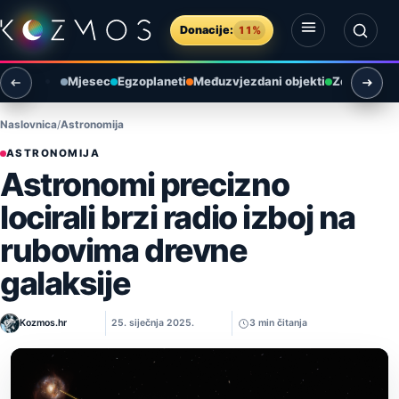
Preskoči na sadržaj
Donacije:
11%
Otvori izbornik
Otvori pretragu
Mjesec
Egzoplaneti
Međuzvjezdani objekti
Zemlja i ok
Naslovnica
Astronomija
ASTRONOMIJA
Astronomi precizno
locirali brzi radio izboj na
rubovima drevne
galaksije
Kozmos.hr
25. siječnja 2025.
3 min čitanja