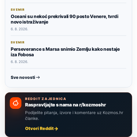
SVEMIR
Oceani su nekoć prekrivali 90 posto Venere, tvrdi
novo istraživanje
6. 8. 2026.
SVEMIR
Perseverance s Marsa snimio Zemlju kako nestaje
iza Fobosa
6. 8. 2026.
Sve novosti
REDDIT ZAJEDNICA
Raspravljajte s nama na r/kozmoshr
Podijelite pitanja, izvore i komentare uz Kozmos.hr
članke.
Otvori Reddit