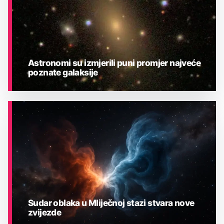
Astronomi su izmjerili puni promjer najveće
poznate galaksije
ASTRONOMIJA
Sudar oblaka u Mliječnoj stazi stvara nove
zvijezde