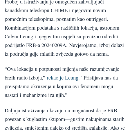
Proboj u istraživanju je omogućen zahvaljujući
kanadskom teleskopu CHIME i njegovim novim
pomoćnim teleskopima, poznatim kao outriggeri.
Kombinacijom podataka s različitih lokacija, astronom
Calvin Leung i njegov tim uspjeli su precizno odrediti
podrijetlo FRB-a 20240209A. Nevjerojatno, izboj dolazi
iz područja gdje mladih zvijezda gotovo da nema.
“Ova lokacija u potpunosti mijenja naše razumijevanje
brzih radio izboja,”
rekao je Leung
. “Prisiljava nas da
preispitamo okruženja u kojima ovi fenomeni mogu
nastati i mehanizme iza njih.”
Daljnja istraživanja ukazuju na mogućnost da je FRB
povezan s kuglastim skupom—gustim nakupinama starih
zvijezda, smještenim daleko od središta galaksije. Ako se