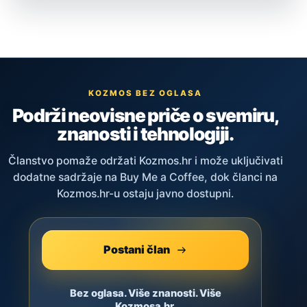
KOZMOS BEZ OGLASA
Podrži neovisne priče o svemiru,
znanosti i tehnologiji.
Članstvo pomaže održati Kozmos.hr i može uključivati
dodatne sadržaje na Buy Me a Coffee, dok članci na
Kozmos.hr-u ostaju javno dostupni.
Postani član
Bez oglasa. Više znanosti. Više
Kozmosa.hr.