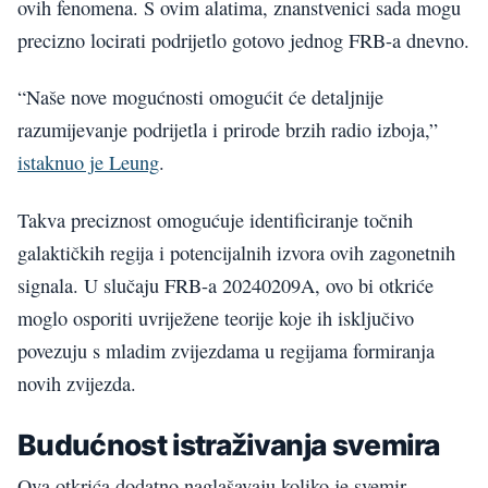
ovih fenomena. S ovim alatima, znanstvenici sada mogu
precizno locirati podrijetlo gotovo jednog FRB-a dnevno.
“Naše nove mogućnosti omogućit će detaljnije
razumijevanje podrijetla i prirode brzih radio izboja,”
istaknuo je Leung
.
Takva preciznost omogućuje identificiranje točnih
galaktičkih regija i potencijalnih izvora ovih zagonetnih
signala. U slučaju FRB-a 20240209A, ovo bi otkriće
moglo osporiti uvriježene teorije koje ih isključivo
povezuju s mladim zvijezdama u regijama formiranja
novih zvijezda.
Budućnost istraživanja svemira
Ova otkrića dodatno naglašavaju koliko je svemir