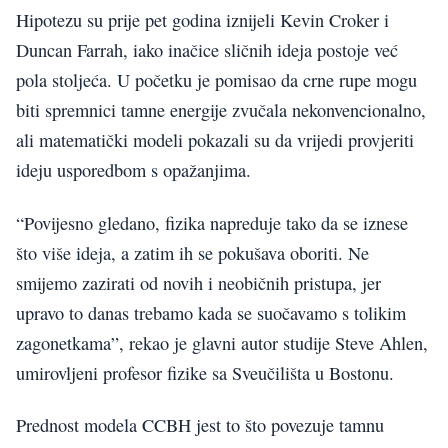
Hipotezu su prije pet godina iznijeli Kevin Croker i
Duncan Farrah, iako inačice sličnih ideja postoje već
pola stoljeća. U početku je pomisao da crne rupe mogu
biti spremnici tamne energije zvučala nekonvencionalno,
ali matematički modeli pokazali su da vrijedi provjeriti
ideju usporedbom s opažanjima.
“Povijesno gledano, fizika napreduje tako da se iznese
što više ideja, a zatim ih se pokušava oboriti. Ne
smijemo zazirati od novih i neobičnih pristupa, jer
upravo to danas trebamo kada se suočavamo s tolikim
zagonetkama”, rekao je glavni autor studije Steve Ahlen,
umirovljeni profesor fizike sa Sveučilišta u Bostonu.
Prednost modela CCBH jest to što povezuje tamnu