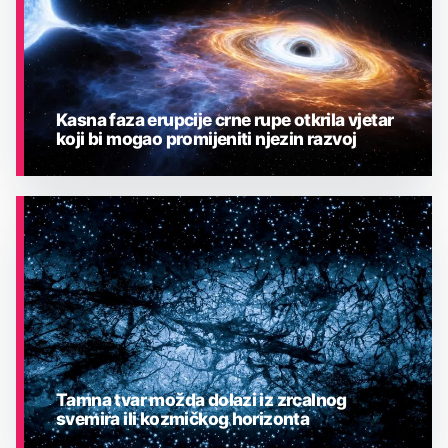
Kasna faza erupcije crne rupe otkrila vjetar
koji bi mogao promijeniti njezin razvoj
ASTRONOMIJA
Tamna tvar možda dolazi iz zrcalnog
svemira ili kozmičkog horizonta