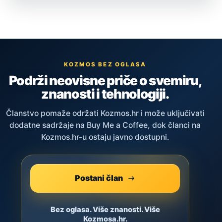
KOZMOS BEZ OGLASA
Podrži neovisne priče o svemiru,
znanosti i tehnologiji.
Članstvo pomaže održati Kozmos.hr i može uključivati
dodatne sadržaje na Buy Me a Coffee, dok članci na
Kozmos.hr-u ostaju javno dostupni.
Postani član
Bez oglasa. Više znanosti. Više
Kozmosa.hr.