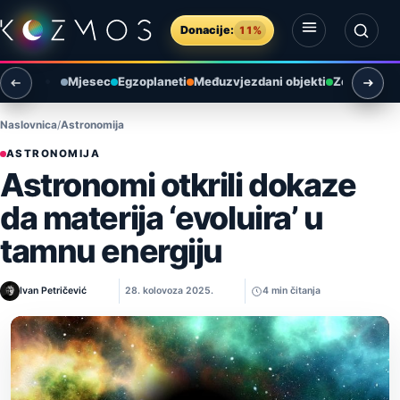
Preskoči na sadržaj
Donacije:
11%
Otvori izbornik
Otvori pretragu
Mjesec
Egzoplaneti
Međuzvjezdani objekti
Zemlja i ok
Naslovnica
Astronomija
ASTRONOMIJA
Astronomi otkrili dokaze
da materija ‘evoluira’ u
tamnu energiju
Ivan Petričević
28. kolovoza 2025.
4 min čitanja