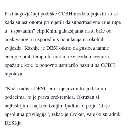
Prvi nagovještaji podrške CCBH modelu pojavili su se
kada su astronomi primijetili da supermasivne crne rupe
u “uspavanim” eliptičnim galaksijama rastu brže od
očekivanog, u usporedbi s populacijama okolnih
zvijezda. Kasnije je DESI otkrio da gustoća tamne
energije prati tempo formiranja zvijezda u svemiru,
opažanje koje je ponovno usmjerilo pažnju na CCBH
hipotezu.
“Kada radiš s DESI-jem i njegovim trogodišnjim
podacima, to je prava prekretnica. Okružen si
najbistrijim i najkreativnijim ljudima u polju. To je
apsolutna privilegija”, rekao je Croker, vanjski suradnik
DESI-ja.