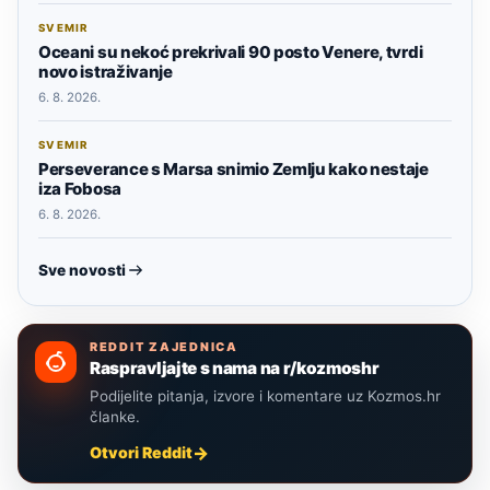
SVEMIR
Oceani su nekoć prekrivali 90 posto Venere, tvrdi
novo istraživanje
6. 8. 2026.
SVEMIR
Perseverance s Marsa snimio Zemlju kako nestaje
iza Fobosa
6. 8. 2026.
Sve novosti
REDDIT ZAJEDNICA
Raspravljajte s nama na r/kozmoshr
Podijelite pitanja, izvore i komentare uz Kozmos.hr
članke.
Otvori Reddit