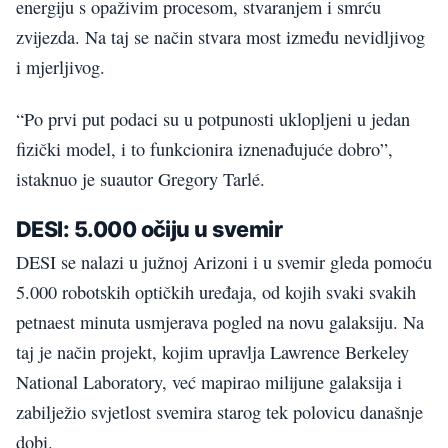
energiju s opaživim procesom, stvaranjem i smrću
zvijezda. Na taj se način stvara most između nevidljivog
i mjerljivog.
“Po prvi put podaci su u potpunosti uklopljeni u jedan
fizički model, i to funkcionira iznenađujuće dobro”,
istaknuo je suautor Gregory Tarlé.
DESI: 5.000 očiju u svemir
DESI se nalazi u južnoj Arizoni i u svemir gleda pomoću
5.000 robotskih optičkih uređaja, od kojih svaki svakih
petnaest minuta usmjerava pogled na novu galaksiju. Na
taj je način projekt, kojim upravlja Lawrence Berkeley
National Laboratory, već mapirao milijune galaksija i
zabilježio svjetlost svemira starog tek polovicu današnje
dobi.