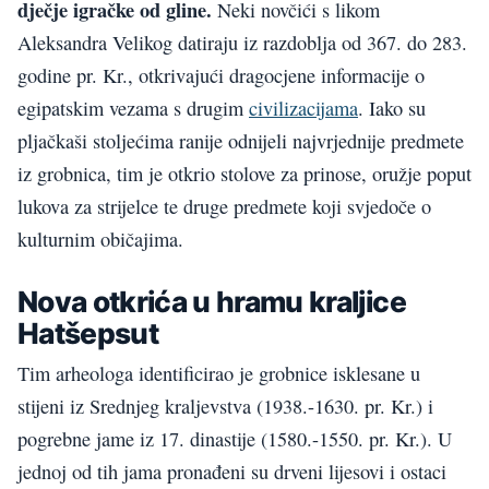
dječje igračke od gline.
Neki novčići s likom
Aleksandra Velikog datiraju iz razdoblja od 367. do 283.
godine pr. Kr., otkrivajući dragocjene informacije o
egipatskim vezama s drugim
civilizacijama
. Iako su
pljačkaši stoljećima ranije odnijeli najvrjednije predmete
iz grobnica, tim je otkrio stolove za prinose, oružje poput
lukova za strijelce te druge predmete koji svjedoče o
kulturnim običajima.
Nova otkrića u hramu kraljice
Hatšepsut
Tim arheologa identificirao je grobnice isklesane u
stijeni iz Srednjeg kraljevstva (1938.-1630. pr. Kr.) i
pogrebne jame iz 17. dinastije (1580.-1550. pr. Kr.). U
jednoj od tih jama pronađeni su drveni lijesovi i ostaci