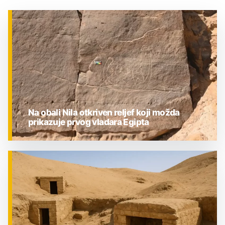
Na obali Nila otkriven reljef koji možda
prikazuje prvog vladara Egipta
ZNANOST