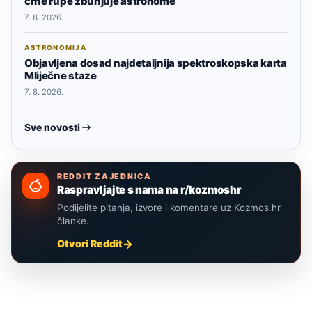
crne rupe zbunjuje astronome
7. 8. 2026.
ASTRONOMIJA
Objavljena dosad najdetaljnija spektroskopska karta
Mliječne staze
7. 8. 2026.
Sve novosti
REDDIT ZAJEDNICA
Raspravljajte s nama na r/kozmoshr
Podijelite pitanja, izvore i komentare uz Kozmos.hr
članke.
Otvori Reddit