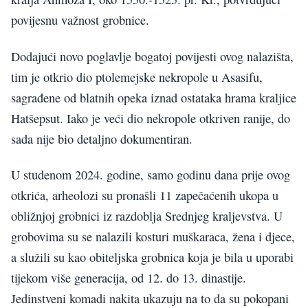
povijesnu važnost grobnice.
Dodajući novo poglavlje bogatoj povijesti ovog nalazišta,
tim je otkrio dio ptolemejske nekropole u Asasifu,
sagrađene od blatnih opeka iznad ostataka hrama kraljice
Hatšepsut. Iako je veći dio nekropole otkriven ranije, do
sada nije bio detaljno dokumentiran.
U studenom 2024. godine, samo godinu dana prije ovog
otkrića, arheolozi su pronašli 11 zapečaćenih ukopa u
obližnjoj grobnici iz razdoblja Srednjeg kraljevstva. U
grobovima su se nalazili kosturi muškaraca, žena i djece,
a služili su kao obiteljska grobnica koja je bila u uporabi
tijekom više generacija, od 12. do 13. dinastije.
Jedinstveni komadi nakita ukazuju na to da su pokopani