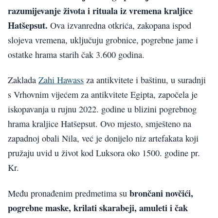
razumijevanje života i rituala iz vremena kraljice
Hatšepsut.
Ova izvanredna otkrića, zakopana ispod
slojeva vremena, uključuju grobnice, pogrebne jame i
ostatke hrama starih čak 3.600 godina.
Zaklada
Zahi Hawass
za antikvitete i baštinu, u suradnji
s Vrhovnim vijećem za antikvitete Egipta, započela je
iskopavanja u rujnu 2022. godine u blizini pogrebnog
hrama kraljice Hatšepsut. Ovo mjesto, smješteno na
zapadnoj obali Nila, već je donijelo niz artefakata koji
pružaju uvid u život kod Luksora oko 1500. godine pr.
Kr.
brončani novčići,
Među pronađenim predmetima su
pogrebne maske, krilati skarabeji, amuleti i čak