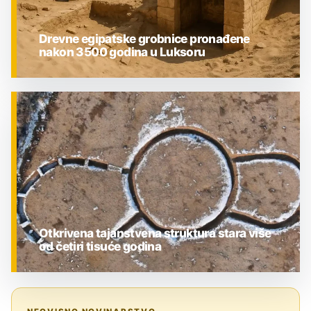
Drevne egipatske grobnice pronađene
nakon 3500 godina u Luksoru
ZNANOST
Otkrivena tajanstvena struktura stara više
od četiri tisuće godina
ZNANOST