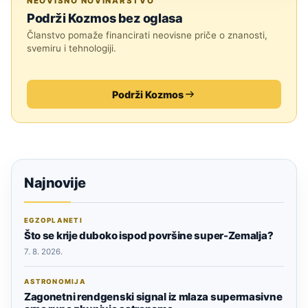
NEOVISNO NOVINARSTVO
Podrži Kozmos bez oglasa
Članstvo pomaže financirati neovisne priče o znanosti,
svemiru i tehnologiji.
Podrži Kozmos
Najnovije
EGZOPLANETI
Što se krije duboko ispod površine super-Zemalja?
7. 8. 2026.
ASTRONOMIJA
Zagonetni rendgenski signal iz mlaza supermasivne