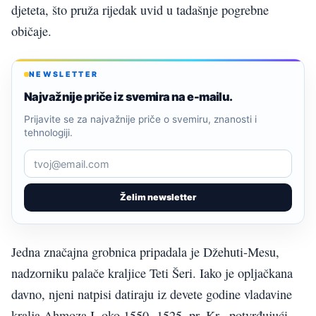
djeteta, što pruža rijedak uvid u tadašnje pogrebne
običaje.
NEWSLETTER
Najvažnije priče iz svemira na e-mailu.
Prijavite se za najvažnije priče o svemiru, znanosti i
tehnologiji.
Želim newsletter
Jedna značajna grobnica pripadala je Džehuti-Mesu,
nadzorniku palače kraljice Teti Šeri. Iako je opljačkana
davno, njeni natpisi datiraju iz devete godine vladavine
kralja Ahmoza I, oko 1550.-1525. pr. Kr., potvrđujući