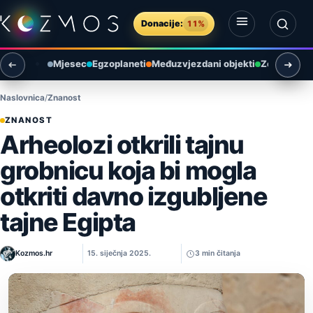
Preskoči na sadržaj
Donacije:
11%
Otvori izbornik
Otvori pretragu
Mjesec
Egzoplaneti
Međuzvjezdani objekti
Zemlja i ok
Naslovnica
Znanost
ZNANOST
Arheolozi otkrili tajnu
grobnicu koja bi mogla
otkriti davno izgubljene
tajne Egipta
Kozmos.hr
15. siječnja 2025.
3 min čitanja