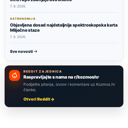
7. 8. 2026.
ASTRONOMIJA
Objavljena dosad najdetaljnija spektroskopska karta
Mliječne staze
7. 8. 2026.
Sve novosti
REDDIT ZAJEDNICA
Raspravljajte s nama na r/kozmoshr
Podijelite pitanja, izvore i komentare uz Kozmos.hr
članke.
Otvori Reddit