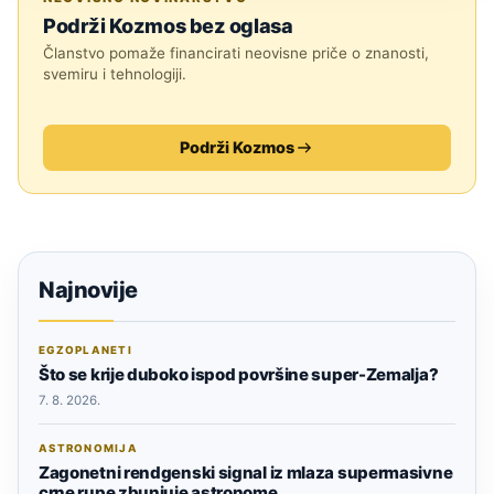
Podrži Kozmos bez oglasa
Članstvo pomaže financirati neovisne priče o znanosti,
svemiru i tehnologiji.
Podrži Kozmos
Najnovije
EGZOPLANETI
Što se krije duboko ispod površine super-Zemalja?
7. 8. 2026.
ASTRONOMIJA
Zagonetni rendgenski signal iz mlaza supermasivne
crne rupe zbunjuje astronome