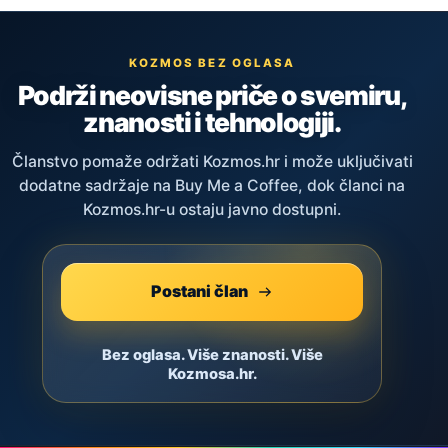
KOZMOS BEZ OGLASA
Podrži neovisne priče o svemiru,
znanosti i tehnologiji.
Članstvo pomaže održati Kozmos.hr i može uključivati
dodatne sadržaje na Buy Me a Coffee, dok članci na
Kozmos.hr-u ostaju javno dostupni.
Postani član
Bez oglasa. Više znanosti. Više
Kozmosa.hr.