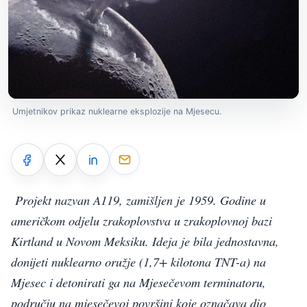
Umjetnikov prikaz nuklearne eksplozije na Mjesecu.
Projekt nazvan A119, zamišljen je 1959. Godine u
američkom odjelu zrakoplovstva u zrakoplovnoj bazi
Kirtland u Novom Meksiku. Ideja je bila jednostavna,
donijeti nuklearno oružje (1,7+ kilotona TNT-a) na
Mjesec i detonirati ga na Mjesečevom terminatoru,
području na mjesečevoj površini koje označava dio