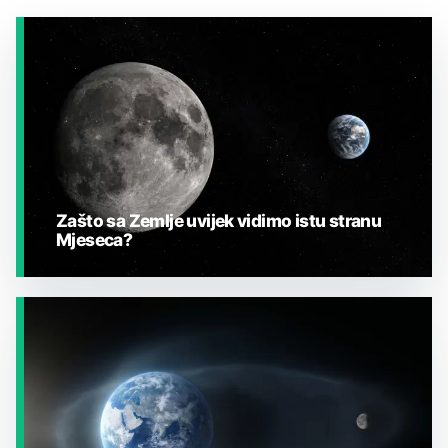
Zašto sa Zemlje uvijek vidimo istu stranu
Mjeseca?
JESTE LI ZNALI?