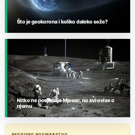
Što je geokorona i koliko daleko seže?
JESTE LI ZNALI?
Nitko ne posjeduje Mjesec, no svi ovise o
njemu
JESTE LI ZNALI?
NEOVISNO NOVINARSTVO