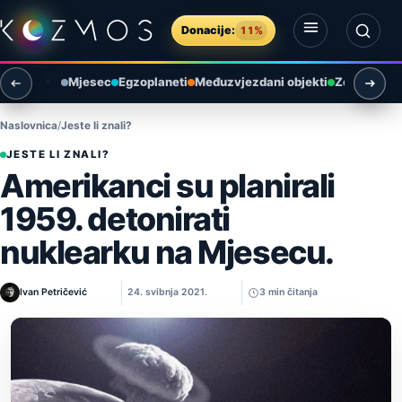
Preskoči na sadržaj
Donacije:
11%
Otvori izbornik
Otvori pretragu
Mjesec
Egzoplaneti
Međuzvjezdani objekti
Zemlja i ok
Naslovnica
Jeste li znali?
JESTE LI ZNALI?
Amerikanci su planirali
1959. detonirati
nuklearku na Mjesecu.
Ivan Petričević
24. svibnja 2021.
3 min čitanja