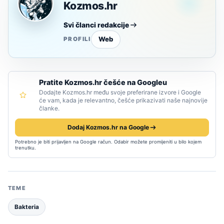
Kozmos.hr
Svi članci redakcije
Web
PROFILI
Pratite Kozmos.hr češće na Googleu
Dodajte Kozmos.hr među svoje preferirane izvore i Google
će vam, kada je relevantno, češće prikazivati naše najnovije
članke.
Dodaj Kozmos.hr na Google
Potrebno je biti prijavljen na Google račun. Odabir možete promijeniti u bilo kojem
trenutku.
TEME
Bakteria