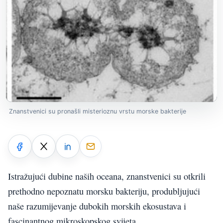
Znanstvenici su pronašli misterioznu vrstu morske bakterije
Istražujući dubine naših oceana, znanstvenici su otkrili
prethodno nepoznatu morsku bakteriju, produbljujući
naše razumijevanje dubokih morskih ekosustava i
fascinantnog mikroskopskog svijeta.