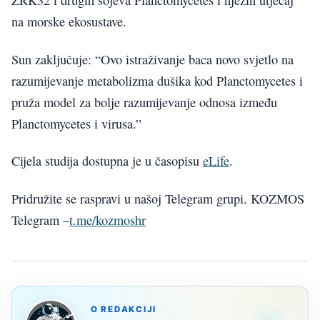
ZRK32 i drugih sojeva Planctomycetes i njezin utjecaj
na morske ekosustave.
Sun zaključuje: “Ovo istraživanje baca novo svjetlo na
razumijevanje metabolizma dušika kod Planctomycetes i
pruža model za bolje razumijevanje odnosa između
Planctomycetes i virusa.”
Cijela studija dostupna je u časopisu
eLife
.
Pridružite se raspravi u našoj Telegram grupi. KOZMOS
Telegram –
t.me/kozmoshr
O REDAKCIJI