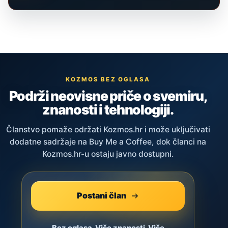
KOZMOS BEZ OGLASA
Podrži neovisne priče o svemiru,
znanosti i tehnologiji.
Članstvo pomaže održati Kozmos.hr i može uključivati
dodatne sadržaje na Buy Me a Coffee, dok članci na
Kozmos.hr-u ostaju javno dostupni.
Postani član
Bez oglasa. Više znanosti. Više