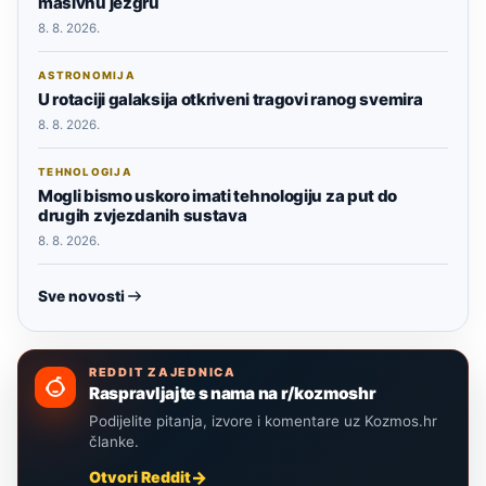
masivnu jezgru
8. 8. 2026.
ASTRONOMIJA
U rotaciji galaksija otkriveni tragovi ranog svemira
8. 8. 2026.
TEHNOLOGIJA
Mogli bismo uskoro imati tehnologiju za put do
drugih zvjezdanih sustava
8. 8. 2026.
Sve novosti
REDDIT ZAJEDNICA
Raspravljajte s nama na r/kozmoshr
Podijelite pitanja, izvore i komentare uz Kozmos.hr
članke.
Otvori Reddit