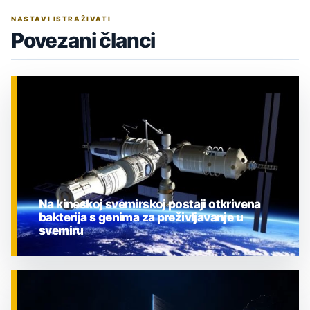
NASTAVI ISTRAŽIVATI
Povezani članci
Na kineskoj svemirskoj postaji otkrivena
bakterija s genima za preživljavanje u
svemiru
ZNANOST