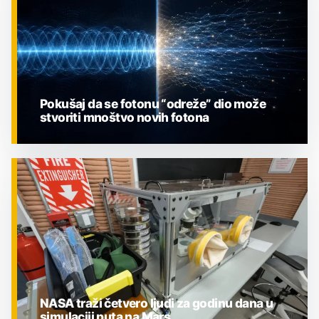
Pokušaj da se fotonu “odreže” dio može
stvoriti mnoštvo novih fotona
ZNANOST
NASA traži četvero ljudi za godinu dana u
simulaciji puta na Mars