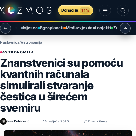
Preskoči na sadržaj
Donacije:
11%
Otvori izbornik
Otvori pretragu
Mjesec
Egzoplaneti
Međuzvjezdani objekti
Zemlja i ok
Naslovnica
Astronomija
ASTRONOMIJA
Znanstvenici su pomoću
kvantnih računala
simulirali stvaranje
čestica u širećem
svemiru
Ivan Petričević
10. veljače 2025.
2 min čitanja