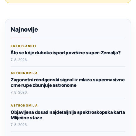
Najnovije
EGZOPLANETI
Što se krije duboko ispod površine super-Zemalja?
7. 8. 2026.
ASTRONOMIJA
Zagonetni rendgenski signal iz mlaza supermasivne
crne rupe zbunjuje astronome
7. 8. 2026.
ASTRONOMIJA
Objavljena dosad najdetaljnija spektroskopska karta
Mliječne staze
7. 8. 2026.