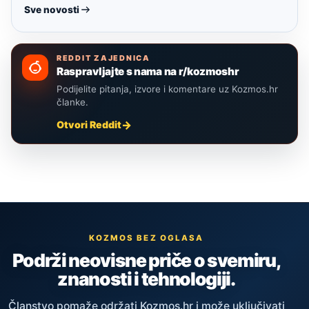
Sve novosti
REDDIT ZAJEDNICA
Raspravljajte s nama na r/kozmoshr
Podijelite pitanja, izvore i komentare uz Kozmos.hr
članke.
Otvori Reddit
KOZMOS BEZ OGLASA
Podrži neovisne priče o svemiru,
znanosti i tehnologiji.
Članstvo pomaže održati Kozmos.hr i može uključivati