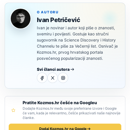
O AUTORU
Ivan Petričević
Ivan je novinar i autor koji piše o znanosti,
svemiru i povijesti. Gostuje kao stručni
sugovornik na Science Discovery i History
Channelu te piše za Večernji list. Osnivač je
Kozmos.hr, prvog hrvatskog portala
posvećenog popularizaciji znanosti.
Svi članci autora
Pratite Kozmos.hr češće na Googleu
Dodajte Kozmos.hr među svoje preferirane izvore i Google
će vam, kada je relevantno, češće prikazivati naše najnovije
članke.
Dodaj Kozmos.hr na Google