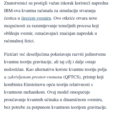
Znanstvenici su postigli važan iskorak koristeći napredna
IBM-ova kvantna računala za simulaciju stvaranja
čestica u
širećem svemiru
. Ovo otkriće otvara nove
mogućnosti za razumijevanje temeljnih procesa koji
oblikuju svemir, označavajući značajan napredak u
računalnoj fizici.
Fizičari već desetljećima pokušavaju razviti jedinstvenu
kvantnu teoriju gravitacije, ali taj cilj i dalje ostaje
nedostižan. Kao alternativu koriste kvantnu teoriju polja
u zakrivljenom prostor-vremenu
(QFTCS), pristup koji
kombinira Einsteinovu opću teoriju relativnosti s
kvantnom mehanikom. Ovaj model omogućuje
proučavanje kvantnih učinaka u dinamičnom svemiru,
bez potrebe za potpunom kvantnom teorijom gravitacije.