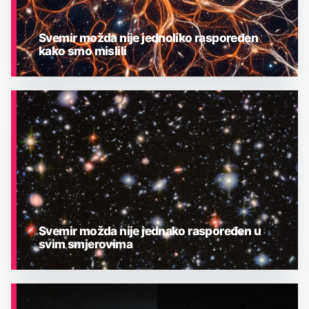
Svemir možda nije jednoliko raspoređen
kako smo mislili
ASTRONOMIJA
Svemir možda nije jednako raspoređen u
svim smjerovima
ASTRONOMIJA