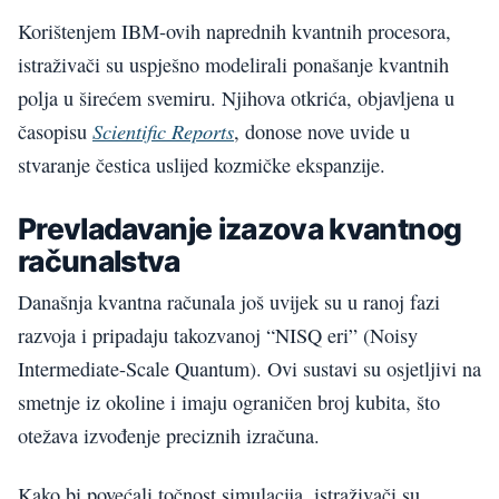
Korištenjem IBM-ovih naprednih kvantnih procesora,
istraživači su uspješno modelirali ponašanje kvantnih
polja u širećem svemiru. Njihova otkrića, objavljena u
Scientific Reports
časopisu
, donose nove uvide u
stvaranje čestica uslijed kozmičke ekspanzije.
Prevladavanje izazova kvantnog
računalstva
Današnja kvantna računala još uvijek su u ranoj fazi
razvoja i pripadaju takozvanoj “NISQ eri” (Noisy
Intermediate-Scale Quantum). Ovi sustavi su osjetljivi na
smetnje iz okoline i imaju ograničen broj kubita, što
otežava izvođenje preciznih izračuna.
Kako bi povećali točnost simulacija, istraživači su