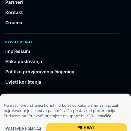
Partneri
Kontakt
O nama
POVJERENJE
Impressum
Etika poslovanja
Politika provjeravanja činjenica
Uvjeti korištenja
Na našoj web stranici koristimo kolačiće kako bismo vam pružili
© 2026 Kozmos.hr. Sva prava pridržana.
najrelevantnije iskustvo pamteći vaše postavke i preferencije.
Pritiskom na "Prihvati" pristajete na upotrebu SVIH kolačića.
Svemir, znanost, tehnologija i velike ideje za znatiželjne
čitatelje.
PRIHVATI
Postavke kolačića