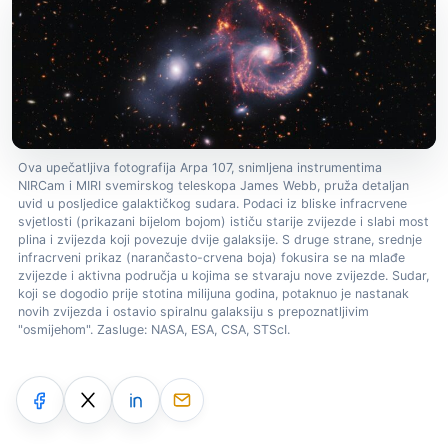
Ova upečatljiva fotografija Arpa 107, snimljena instrumentima
NIRCam i MIRI svemirskog teleskopa James Webb, pruža detaljan
uvid u posljedice galaktičkog sudara. Podaci iz bliske infracrvene
svjetlosti (prikazani bijelom bojom) ističu starije zvijezde i slabi most
plina i zvijezda koji povezuje dvije galaksije. S druge strane, srednje
infracrveni prikaz (narančasto-crvena boja) fokusira se na mlađe
zvijezde i aktivna područja u kojima se stvaraju nove zvijezde. Sudar,
koji se dogodio prije stotina milijuna godina, potaknuo je nastanak
novih zvijezda i ostavio spiralnu galaksiju s prepoznatljivim
"osmijehom". Zasluge: NASA, ESA, CSA, STScI.