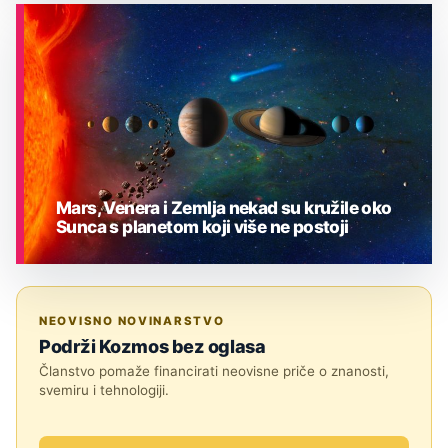
ASTRONOMIJA
Mars, Venera i Zemlja nekad su kružile oko
Sunca s planetom koji više ne postoji
ASTRONOMIJA
NEOVISNO NOVINARSTVO
Podrži Kozmos bez oglasa
Članstvo pomaže financirati neovisne priče o znanosti,
svemiru i tehnologiji.