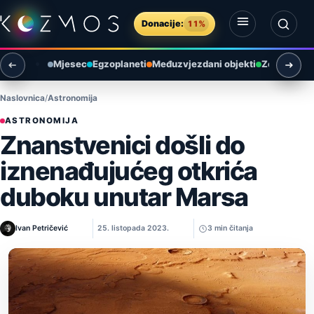
Preskoči na sadržaj
Donacije:
11%
Otvori izbornik
Otvori pretragu
Mjesec
Egzoplaneti
Međuzvjezdani objekti
Zemlja i ok
Naslovnica
Astronomija
ASTRONOMIJA
Znanstvenici došli do
iznenađujućeg otkrića
duboku unutar Marsa
Ivan Petričević
25. listopada 2023.
3 min čitanja