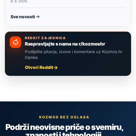
8. 8. 2026.
Sve novosti
REDDIT ZAJEDNICA
Raspravljajte s nama na r/kozmoshr
Podijelite pitanja, izvore i komentare uz Kozmos.hr
članke.
Otvori Reddit
KOZMOS BEZ OGLASA
Podrži neovisne priče o svemiru,
znanosti i tehnologiji.