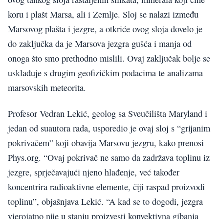
koru i plašt Marsa, ali i Zemlje. Sloj se nalazi između
Marsovog plašta i jezgre, a otkriće ovog sloja dovelo je
do zaključka da je Marsova jezgra gušća i manja od
onoga što smo prethodno mislili. Ovaj zaključak bolje se
usklađuje s drugim geofizičkim podacima te analizama
marsovskih meteorita.
Profesor Vedran Lekić, geolog sa Sveučilišta Maryland i
jedan od suautora rada, usporedio je ovaj sloj s “grijanim
pokrivačem” koji obavija Marsovu jezgru, kako prenosi
Phys.org. “Ovaj pokrivač ne samo da zadržava toplinu iz
jezgre, sprječavajući njeno hlađenje, već također
koncentrira radioaktivne elemente, čiji raspad proizvodi
toplinu”, objašnjava Lekić. “A kad se to dogodi, jezgra
vjerojatno nije u stanju proizvesti konvektivna gibanja