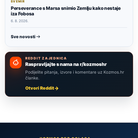
SVEMIR
Perseverance s Marsa snimio Zemlju kako nestaje
iza Fobosa
6. 8. 2026.
Sve novosti
REDDIT ZAJEDNICA
Raspravljajte s nama na r/kozmoshr
Podijelite pitanja, izvore i komentare uz Kozmos.hr
članke.
Otvori Reddit