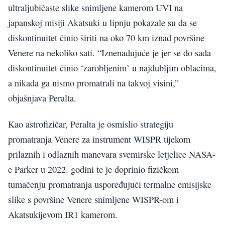
ultraljubičaste slike snimljene kamerom UVI na
japanskoj misiji Akatsuki u lipnju pokazale su da se
diskontinuitet činio širiti na oko 70 km iznad površine
Venere na nekoliko sati. “Iznenađujuće je jer se do sada
diskontinuitet činio ‘zarobljenim’ u najdubljim oblacima,
a nikada ga nismo promatrali na takvoj visini,”
objašnjava Peralta.
Kao astrofizičar, Peralta je osmislio strategiju
promatranja Venere za instrument WISPR tijekom
prilaznih i odlaznih manevara svemirske letjelice NASA-
e Parker u 2022. godini te je doprinio fizičkom
tumačenju promatranja uspoređujući termalne emisijske
slike s površine Venere snimljene WISPR-om i
Akatsukijevom IR1 kamerom.