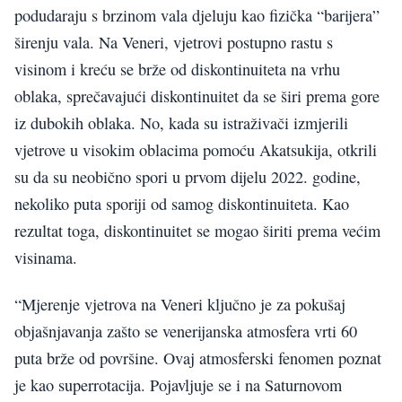
podudaraju s brzinom vala djeluju kao fizička “barijera”
širenju vala. Na Veneri, vjetrovi postupno rastu s
visinom i kreću se brže od diskontinuiteta na vrhu
oblaka, sprečavajući diskontinuitet da se širi prema gore
iz dubokih oblaka. No, kada su istraživači izmjerili
vjetrove u visokim oblacima pomoću Akatsukija, otkrili
su da su neobično spori u prvom dijelu 2022. godine,
nekoliko puta sporiji od samog diskontinuiteta. Kao
rezultat toga, diskontinuitet se mogao širiti prema većim
visinama.
“Mjerenje vjetrova na Veneri ključno je za pokušaj
objašnjavanja zašto se venerijanska atmosfera vrti 60
puta brže od površine. Ovaj atmosferski fenomen poznat
je kao superrotacija. Pojavljuje se i na Saturnovom