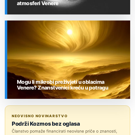
atmosferi Venere
SVEMIR
Mogu li mikrobi preživjeti u oblacima
Venere? Znanstvenici kreću u potragu
SVEMIR
NEOVISNO NOVINARSTVO
Podrži Kozmos bez oglasa
Članstvo pomaže financirati neovisne priče o znanosti,