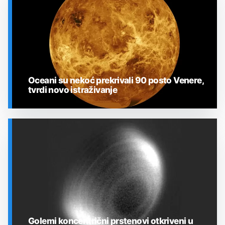
Oceani su nekoć prekrivali 90 posto Venere,
tvrdi novo istraživanje
SVEMIR
Golemi koncentrični prstenovi otkriveni u