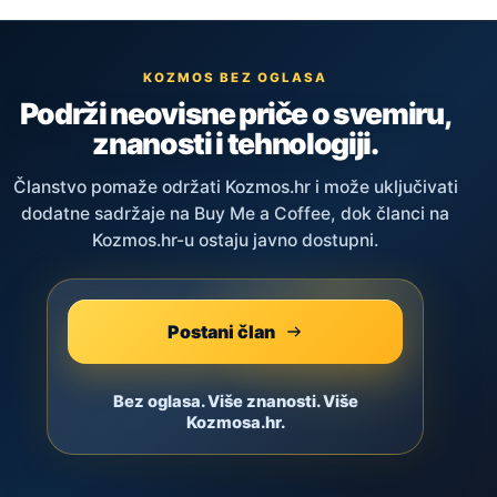
KOZMOS BEZ OGLASA
Podrži neovisne priče o svemiru,
znanosti i tehnologiji.
Članstvo pomaže održati Kozmos.hr i može uključivati
dodatne sadržaje na Buy Me a Coffee, dok članci na
Kozmos.hr-u ostaju javno dostupni.
Postani član
Bez oglasa. Više znanosti. Više
Kozmosa.hr.