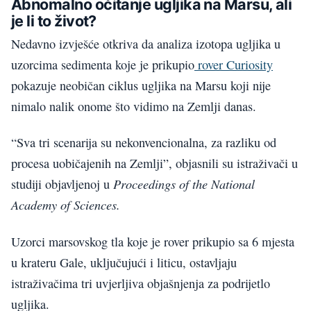
Abnomalno očitanje ugljika na Marsu, ali
je li to život?
Nedavno izvješće otkriva da analiza izotopa ugljika u
uzorcima sedimenta koje je prikupio
rover Curiosity
pokazuje neobičan ciklus ugljika na Marsu koji nije
nimalo nalik onome što vidimo na Zemlji danas.
“Sva tri scenarija su nekonvencionalna, za razliku od
procesa uobičajenih na Zemlji”, objasnili su istraživači u
Proceedings of the National
studiji objavljenoj u
Academy of Sciences.
Uzorci marsovskog tla koje je rover prikupio sa 6 mjesta
u krateru Gale, uključujući i liticu, ostavljaju
istraživačima tri uvjerljiva objašnjenja za podrijetlo
ugljika.