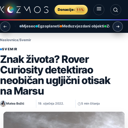
Preskoči na sadržaj
Donacije:
11%
Otvori izbornik
Otvori pretragu
Mjesec
Egzoplaneti
Međuzvjezdani objekti
Zemlja i ok
Naslovnica
Svemir
SVEMIR
Znak života? Rover
Curiosity detektirao
neobičan ugljični otisak
na Marsu
Matea Božić
19. siječnja 2022.
5 min čitanja