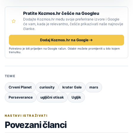
Pratite Kozmos.hr češće na Googleu
Dodajte Kozmos.hr među svoje preferirane izvore i Google
će vam, kada je relevantno, češće prikazivati naše najnovije
članke.
Dodaj Kozmos.hr na Google
Potrebno je biti prijavljen na Google račun. Odabir možete promijeniti u bilo kojem
trenutku.
TEME
Crveni Planet
curiosity
krater Gale
mars
Perseverance
ugljični otisak
Ugljik
NASTAVI ISTRAŽIVATI
Povezani članci