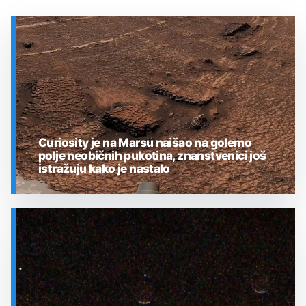
Curiosity je na Marsu naišao na golemo
polje neobičnih pukotina, znanstvenici još
istražuju kako je nastalo
SVEMIR