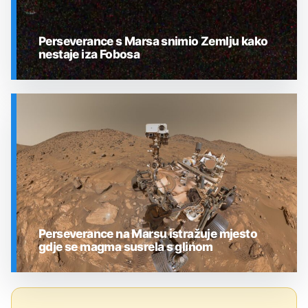
Perseverance s Marsa snimio Zemlju kako
nestaje iza Fobosa
SVEMIR
Perseverance na Marsu istražuje mjesto
gdje se magma susrela s glinom
SVEMIR