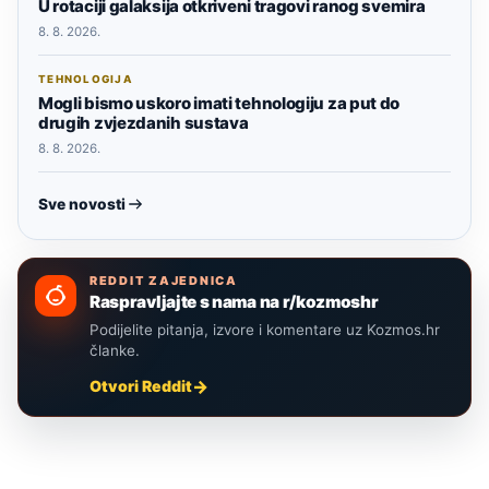
U rotaciji galaksija otkriveni tragovi ranog svemira
8. 8. 2026.
TEHNOLOGIJA
Mogli bismo uskoro imati tehnologiju za put do
drugih zvjezdanih sustava
8. 8. 2026.
Sve novosti
REDDIT ZAJEDNICA
Raspravljajte s nama na r/kozmoshr
Podijelite pitanja, izvore i komentare uz Kozmos.hr
članke.
Otvori Reddit