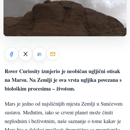
Rover Curiosity izmjerio je neobičan ugljični otisak
na Marsu. Na Zemlji je ova vrsta ugljika povezana s
biološkim procesima – životom.
Mars je jedno od najsličnijih mjesta Zemlji u Sunčevom
sustavu. Međutim, iako se crveni planet može činiti
neplodnim i beživotnim, naše saznanje o tome kakav je
Mars bio u dalekoj prošlosti dramatično se promijenilo.