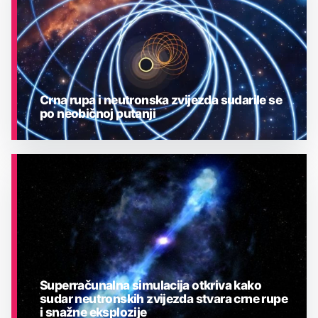
Crna rupa i neutronska zvijezda sudarile se
po neobičnoj putanji
ASTRONOMIJA
Superračunalna simulacija otkriva kako
sudar neutronskih zvijezda stvara crne rupe
i snažne eksplozije