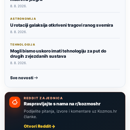
8. 8. 2026.
ASTRONOMIJA
U rotaciji galaksija otkriveni tragovi ranog svemira
8. 8. 2026.
TEHNOLOGIJA
Mogli bismo uskoro imati tehnologiju za put do
drugih zvjezdanih sustava
8. 8. 2026.
Sve novosti
REDDIT ZAJEDNICA
Raspravljajte s nama na r/kozmoshr
Podijelite pitanja, izvore i komentare uz Kozmos.hr
članke.
Otvori Reddit