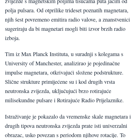
zvijezde s magnetskim poljima tisućama puta jačim od
polja pulsara. Od otprilike trideset poznatih magnetara,
njih šest povremeno emitira radio valove, a znanstvenici
sugeriraju da bi magnetari mogli biti izvor brzih radio
izboja.
Tim iz Max Planck Instituta, u suradnji s kolegama s
University of Manchester, analizirao je pojedinačne
impulse magnetara, otkrivajući složene podstrukture.
Slične strukture primijećene su i kod drugih vrsta
neutronska zvijezda, uključujući brzo rotirajuće
milisekundne pulsare i Rotirajuće Radio Prijelaznike.
Istraživanje je pokazalo da vremenske skale magnetara i
drugih tipova neutronska zvijezda prate isti univerzalni
obrazac, usko povezan s periodom njihove rotacije. To