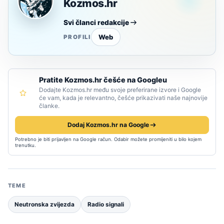
Kozmos.hr
Svi članci redakcije
Web
PROFILI
Pratite Kozmos.hr češće na Googleu
Dodajte Kozmos.hr među svoje preferirane izvore i Google
će vam, kada je relevantno, češće prikazivati naše najnovije
članke.
Dodaj Kozmos.hr na Google
Potrebno je biti prijavljen na Google račun. Odabir možete promijeniti u bilo kojem
trenutku.
TEME
Neutronska zvijezda
Radio signali