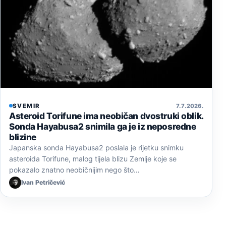
SVEMIR
7. 7. 2026.
Asteroid Torifune ima neobičan dvostruki oblik.
Sonda Hayabusa2 snimila ga je iz neposredne
blizine
Japanska sonda Hayabusa2 poslala je rijetku snimku
asteroida Torifune, malog tijela blizu Zemlje koje se
pokazalo znatno neobičnijim nego što…
Ivan Petričević