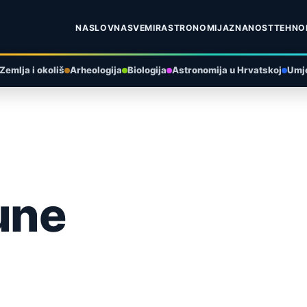
NASLOVNA
SVEMIR
ASTRONOMIJA
ZNANOST
TEHNO
Zemlja i okoliš
Arheologija
Biologija
Astronomija u Hrvatskoj
Umje
une