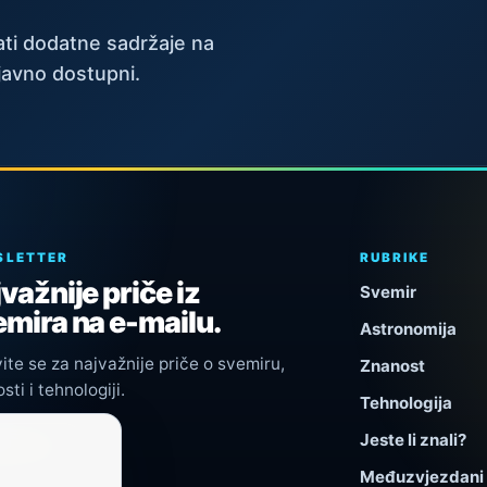
ti dodatne sadržaje na
javno dostupni.
SLETTER
RUBRIKE
važnije priče iz
Svemir
mira na e-mailu.
Astronomija
vite se za najvažnije priče o svemiru,
Znanost
sti i tehnologiji.
Tehnologija
Jeste li znali?
javi se
Međuzvjezdani