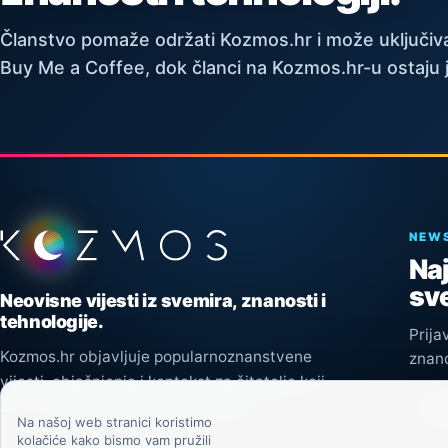
Članstvo pomaže održati Kozmos.hr i može uključiva
Buy Me a Coffee, dok članci na Kozmos.hr-u ostaju 
Podnožje stranice
NEW
Naj
sve
Neovisne vijesti iz svemira, znanosti i
tehnologije.
Prija
Kozmos.hr objavljuje popularnoznanstvene
znano
vijesti, objašnjenja i kontekst za čitatelje koji
žele razumjeti svijet izvan naslova.
Pri
Na našoj web stranici koristimo
kolačiće kako bismo vam pružili