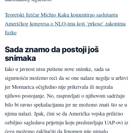
Teoretski fizičar Michio Kaku komentirao saslušanja
Američkog kongresa o NLO-ima koji ‘prkose’ zakonima
fizike
Sada znamo da postoji još
snimaka
Iako u javnost nisu puštene nove snimke, sada sa
sigurnošću možemo reći da se one nalaze negdje u arhivi
jer Mornarica očigledno nije prikrivala ili negirala
njihovo postojanje. No, raspravljati o njihovom sadržaju
bilo bi ravno spekulacijama jer ne možemo znati što se u
njima nalazi. Ipak, čini se da Američka vojska prilično
ozbiljno sagledava prijetnju koju predstavljaju UAP-ovi iz
čega možemo zaključiti da fenomen nije nimalo