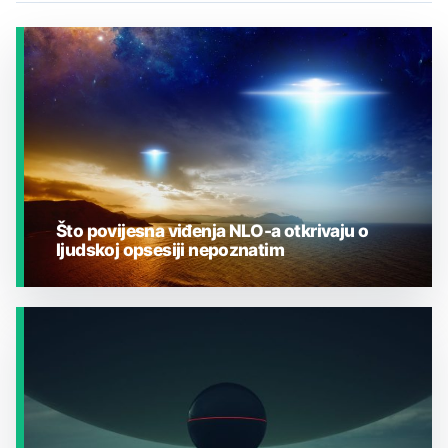
Što povijesna viđenja NLO-a otkrivaju o
ljudskoj opsesiji nepoznatim
JESTE LI ZNALI?