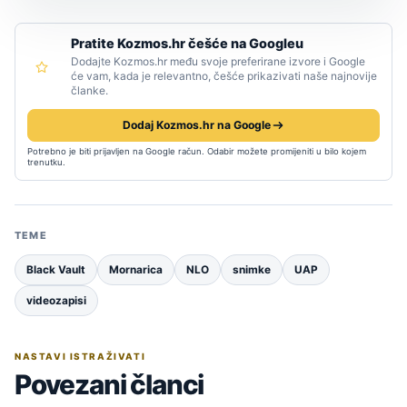
Pratite Kozmos.hr češće na Googleu
Dodajte Kozmos.hr među svoje preferirane izvore i Google
će vam, kada je relevantno, češće prikazivati naše najnovije
članke.
Dodaj Kozmos.hr na Google
Potrebno je biti prijavljen na Google račun. Odabir možete promijeniti u bilo kojem
trenutku.
TEME
Black Vault
Mornarica
NLO
snimke
UAP
videozapisi
NASTAVI ISTRAŽIVATI
Povezani članci