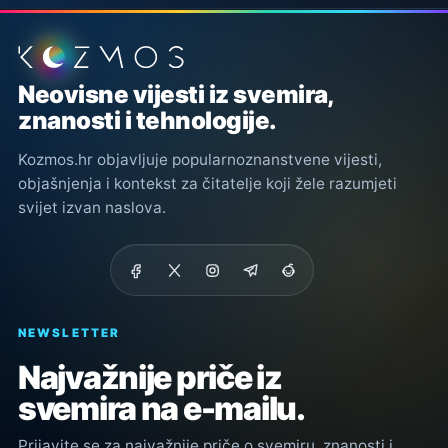
Podnožje stranice
Neovisne vijesti iz svemira,
znanosti i tehnologije.
Kozmos.hr objavljuje popularnoznanstvene vijesti,
objašnjenja i kontekst za čitatelje koji žele razumjeti
svijet izvan naslova.
NEWSLETTER
Najvažnije priče iz
svemira na e-mailu.
Prijavite se za najvažnije priče o svemiru, znanosti i