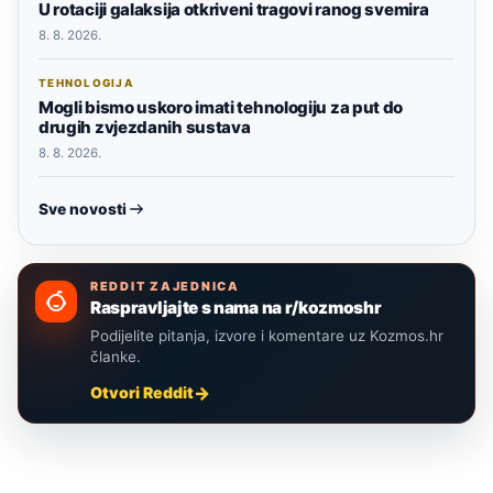
U rotaciji galaksija otkriveni tragovi ranog svemira
8. 8. 2026.
TEHNOLOGIJA
Mogli bismo uskoro imati tehnologiju za put do
drugih zvjezdanih sustava
8. 8. 2026.
Sve novosti
REDDIT ZAJEDNICA
Raspravljajte s nama na r/kozmoshr
Podijelite pitanja, izvore i komentare uz Kozmos.hr
članke.
Otvori Reddit