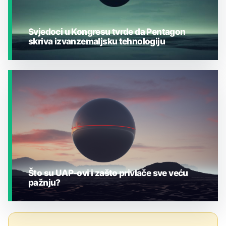
Svjedoci u Kongresu tvrde da Pentagon
skriva izvanzemaljsku tehnologiju
JESTE LI ZNALI?
Što su UAP-ovi i zašto privlače sve veću
pažnju?
JESTE LI ZNALI?