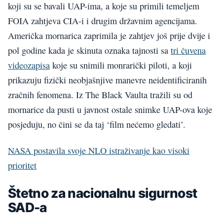
koji su se bavali UAP-ima, a koje su primili temeljem
FOIA zahtjeva CIA-i i drugim državnim agencijama.
Američka mornarica zaprimila je zahtjev još prije dvije i
pol godine kada je skinuta oznaka tajnosti sa
tri čuvena
videozapisa
koje su snimili monrarički piloti, a koji
prikazuju fizički neobjašnjive manevre neidentificiranih
zračnih fenomena. Iz The Black Vaulta tražili su od
mornarice da pusti u javnost ostale snimke UAP-ova koje
posjeduju, no čini se da taj ‘film nećemo gledati’.
NASA postavila svoje NLO istraživanje kao visoki
prioritet
Štetno za nacionalnu sigurnost
SAD-a