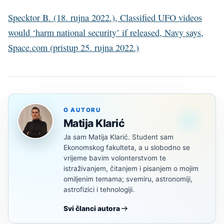
Specktor B. (18. rujna 2022.), Classified UFO videos
would ‘harm national security’ if released, Navy says,
Space.com (pristup 25. rujna 2022.)
O AUTORU
Matija Klarić
Ja sam Matija Klarić. Student sam
Ekonomskog fakulteta, a u slobodno se
vrijeme bavim volonterstvom te
istraživanjem, čitanjem i pisanjem o mojim
omiljenim temama; svemiru, astronomiji,
astrofizici i tehnologiji.
Svi članci autora