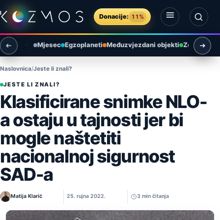
Preskoči na sadržaj
Donacije:
11%
Otvori izbornik
Otvori pretragu
Mjesec
Egzoplaneti
Međuzvjezdani objekti
Zemlja i ok
Naslovnica
Jeste li znali?
JESTE LI ZNALI?
Klasificirane snimke NLO-
a ostaju u tajnosti jer bi
mogle naštetiti
nacionalnoj sigurnost
SAD-a
Matija Klarić
25. rujna 2022.
3 min čitanja