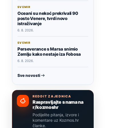
SVEMIR
Oceani su nekoć prekrivali 90
posto Venere, tvrdi novo
istraživanje
6. 8. 2026.
SVEMIR
Perseverance s Marsa snimio
Zemlju kako nestaje iza Fobosa
6. 8. 2026.
Sve novosti
REDDIT ZAJEDNICA
Raspravljajte s nama na
r/kozmoshr
Podijelite pitanja, izvore i
komentare uz Kozmos.hr
članke.