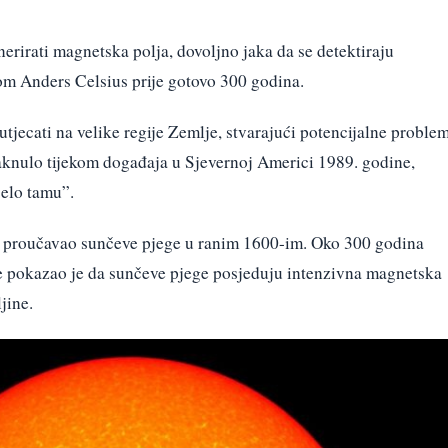
rirati magnetska polja, dovoljno jaka da se detektiraju
om Anders Celsius prije gotovo 300 godina.
jecati na velike regije Zemlje, stvarajući potencijalne proble
aknulo tijekom događaja u Sjevernoj Americi 1989. godine,
elo tamu”.
je proučavao sunčeve pjege u ranim 1600-im. Oko 300 godina
e pokazao je da sunčeve pjege posjeduju intenzivna magnetska
jine.