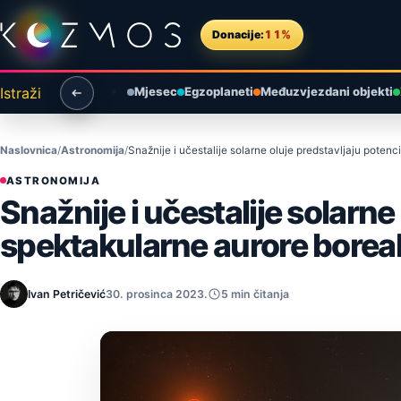
Preskoči na sadržaj
Donacije:
11%
Istraži
Mjesec
Egzoplaneti
Međuzvjezdani objekti
Naslovnica
Astronomija
Snažnije i učestalije solarne oluje predstavljaju potenc
ASTRONOMIJA
Snažnije i učestalije solarne
spektakularne aurore boreal
Ivan Petričević
30. prosinca 2023.
5 min čitanja