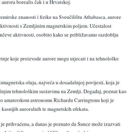
 aurora borealis čak i u Hrvatskoj.
vemirske znanosti i fizike na Sveučilištu Athabasca, aurore
aktivnosti s Zemljinim magnetskim poljem. Učestalost
unčeve aktivnosti, osobito kako se približavamo razdoblju
nje koje proizvode aurore mogu utjecati i na tehnološke
magnetska oluja, najveća u dosadašnjoj povijesti, koja je
šnjim tehnološkim sustavima na Zemlji. Događaj, poznat kao
 po amaterskom astronomu Richardu Carringtonu koji je
i kasnijih auroralnih te magnetskih efekata.
je prihvaćena, a danas je poznato da Sunce može izazvati