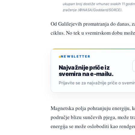
ukupan broj dostiže vrhunac svakih 11 godina
zračenje (©NASA/Goddard/SORCE).
Od Galilejevih promatranja do danas, za
ciklus. No tek u svemirskom dobu može
NEWSLETTER
Najvažnije priče iz
svemira na e-mailu.
Prijavite se za najvažnije priče o svemiru
Magnetska polja pohranjuju energiju, k
područje blizu sunčevih pjega, može tr
energija se može osloboditi kao rendge