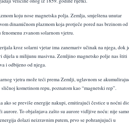
ađaji veličine onog iz 1859. godine rijetki.
lazmom koju nose magnetska polja. Zemlja, smještena unutar
 ovom dinamičnom plazmom koja protječe pored nas brzinom od
 u fenomenu zvanom solarnom vjetru.
rijala kroz solarni vjetar ima zanemariv učinak na njega, dok j
ri dijela u milijunu masivna. Zemljino magnetsko polje nas štiti
va i odbijeno od njega.
larnog vjetra može teći prema Zemlji, uglavnom se akumuliraju
ri sličnoj kometinom repu, poznatom kao “magnetski rep”.
 ako se previše energije nakupi, emitirajući čestice u noćni di
ći aurore. To objašnjava zašto su aurore vidljive noću: nije sam
energija dolazi neizravnim putem, prvo se pohranjujući u