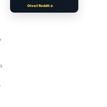
Otvori Reddit
e
ći
o
o