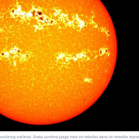
 sunčevog zračenja. Svaka sunčeva pjega traje od nekoliko dana do nekoliko mjese