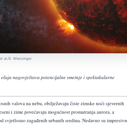
t al./S. Wiessinger.
ih oluja nagovještava potencijalne smetnje i spektakularne
losnih valova na nebu, obilježavaju čiste zimske noći sjevernih
jeseni i zime povećavaju mogućnost promatranja aurora, a
o od svjetlosno zagađenih urbanih sredina. Nedavno su impresivn