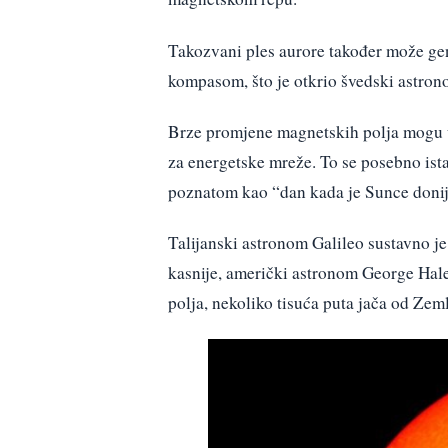
Takozvani ples aurore također može gene
kompasom, što je otkrio švedski astron
Brze promjene magnetskih polja mogu ut
za energetske mreže. To se posebno ist
poznatom kao “dan kada je Sunce donij
Talijanski astronom Galileo sustavno 
kasnije, američki astronom George Hal
polja, nekoliko tisuća puta jača od Zeml