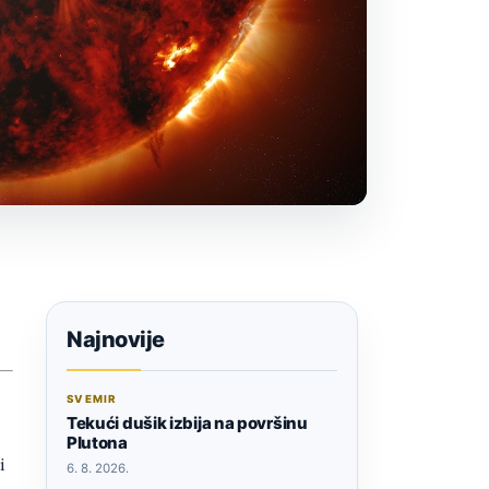
Najnovije
SVEMIR
Tekući dušik izbija na površinu
Plutona
i
6. 8. 2026.