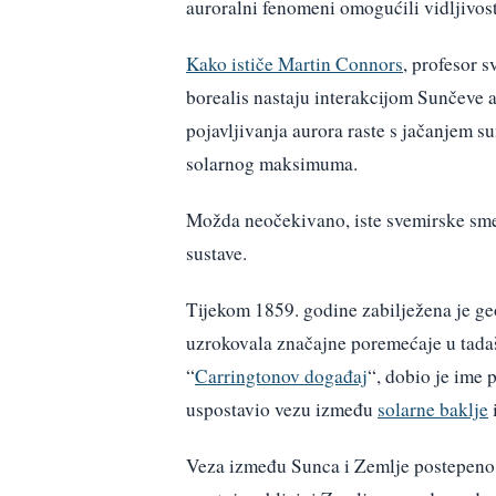
auroralni fenomeni omogućili vidljivost
Kako ističe Martin Connors
, profesor s
borealis nastaju interakcijom Sunčeve 
pojavljivanja aurora raste s jačanjem s
solarnog maksimuma.
Možda neočekivano, iste svemirske smet
sustave.
Tijekom 1859. godine zabilježena je geo
uzrokovala značajne poremećaje u tada
“
Carringtonov događaj
“, dobio je ime
uspostavio vezu između
solarne baklje
Veza između Sunca i Zemlje postepeno 