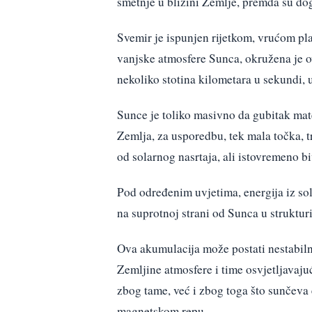
smetnje u blizini Zemlje, premda su dog
Svemir je ispunjen rijetkom, vrućom p
vanjske atmosfere Sunca, okružena je
nekoliko stotina kilometara u sekundi,
Sunce je toliko masivno da gubitak mate
Zemlja, za usporedbu, tek mala točka, t
od solarnog nasrtaja, ali istovremeno bi
Pod određenim uvjetima, energija iz so
na suprotnoj strani od Sunca u struktu
Ova akumulacija može postati nestabilna
Zemljine atmosfere i time osvjetljavaju
zbog tame, već i zbog toga što sunčeva 
magnetskom repu.