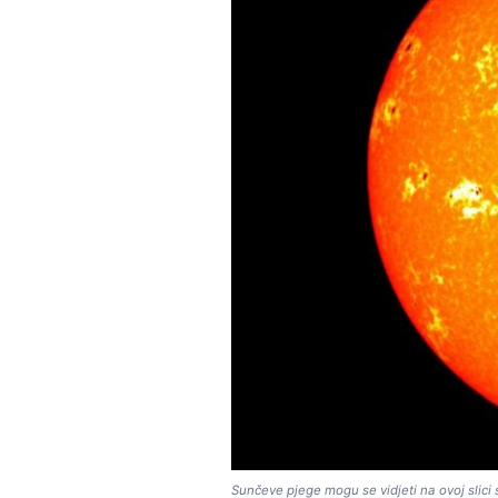
Sunčeve pjege mogu se vidjeti na ovoj slici