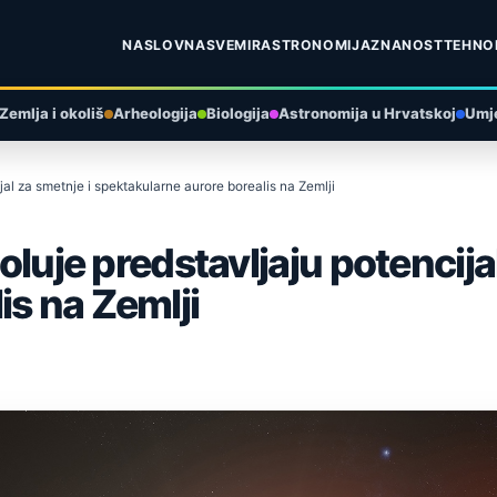
NASLOVNA
SVEMIR
ASTRONOMIJA
ZNANOST
TEHNO
Zemlja i okoliš
Arheologija
Biologija
Astronomija u Hrvatskoj
Umje
ijal za smetnje i spektakularne aurore borealis na Zemlji
 oluje predstavljaju potencija
is na Zemlji