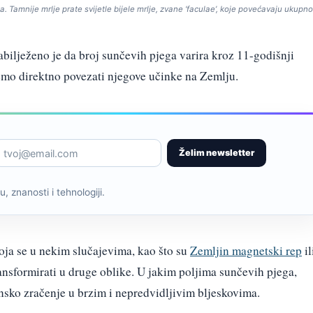
. Tamnije mrlje prate svijetle bijele mrlje, zvane ‘faculae’, koje povećavaju ukup
bilježeno je da broj sunčevih pjega varira kroz 11-godišnji
mo direktno povezati njegove učinke na Zemlju.
Želim newsletter
, znanosti i tehnologiji.
oja se u nekim slučajevima, kao što su
Zemljin magnetski rep
il
ansformirati u druge oblike. U jakim poljima sunčevih pjega,
nsko zračenje u brzim i nepredvidljivim bljeskovima.