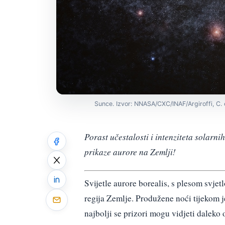
Sunce. Izvor: NNASA/CXC/INAF/Argiroffi, C. e
Porast učestalosti i intenziteta solarn
prikaze aurore na Zemlji!
Svijetle aurore borealis, s plesom svjet
regija Zemlje. Produžene noći tijekom 
najbolji se prizori mogu vidjeti dalek