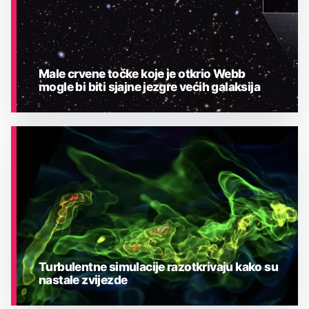
Male crvene točke koje je otkrio Webb
mogle bi biti sjajne jezgre većih galaksija
ASTRONOMIJA
Turbulentne simulacije razotkrivaju kako su
nastale zvijezde