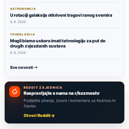
ASTRONOMIJA
U rotaciji galaksija otkriveni tragovi ranog svemira
8. 8. 2026.
TEHNOLOGIJA
Mogli bismo uskoro imati tehnologiju za put do
drugih zvjezdanih sustava
8. 8. 2026.
Sve novosti
REDDIT ZAJEDNICA
Raspravljajte s nama na r/kozmoshr
Podijelite pitanja, izvore i komentare uz Kozmos.hr
članke.
Otvori Reddit