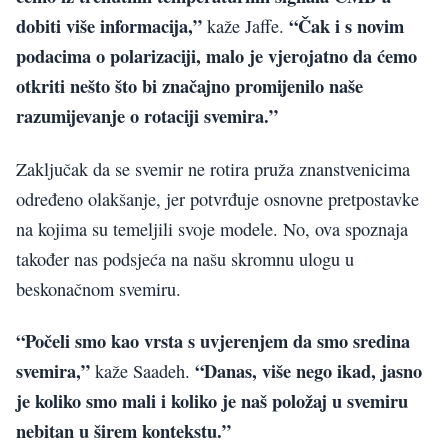
dobiti više informacija,”
“Čak i s novim
kaže Jaffe.
podacima o polarizaciji, malo je vjerojatno da ćemo
otkriti nešto što bi značajno promijenilo naše
razumijevanje o rotaciji svemira.”
Zaključak da se svemir ne rotira pruža znanstvenicima
određeno olakšanje, jer potvrđuje osnovne pretpostavke
na kojima su temeljili svoje modele. No, ova spoznaja
također nas podsjeća na našu skromnu ulogu u
beskonačnom svemiru.
“Počeli smo kao vrsta s uvjerenjem da smo sredina
svemira,”
“Danas, više nego ikad, jasno
kaže Saadeh.
je koliko smo mali i koliko je naš položaj u svemiru
nebitan u širem kontekstu.”