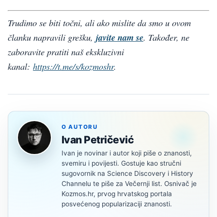
Trudimo se biti točni, ali ako mislite da smo u ovom
članku napravili grešku,
javite nam se
. Također, ne
zaboravite pratiti naš ekskluzivni
kanal:
https://t.me/s/kozmoshr
.
O AUTORU
Ivan Petričević
Ivan je novinar i autor koji piše o znanosti,
svemiru i povijesti. Gostuje kao stručni
sugovornik na Science Discovery i History
Channelu te piše za Večernji list. Osnivač je
Kozmos.hr, prvog hrvatskog portala
posvećenog popularizaciji znanosti.