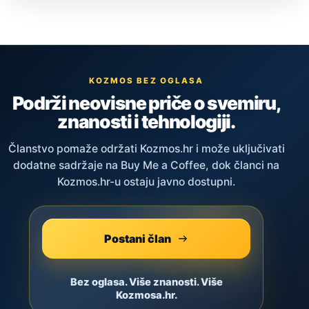
KOZMOS BEZ OGLASA
Podrži neovisne priče o svemiru,
znanosti i tehnologiji.
Članstvo pomaže održati Kozmos.hr i može uključivati
dodatne sadržaje na Buy Me a Coffee, dok članci na
Kozmos.hr-u ostaju javno dostupni.
Postani član
Bez oglasa. Više znanosti. Više
Kozmosa.hr.