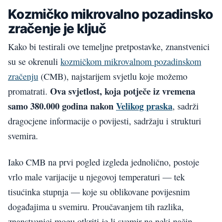
Kozmičko mikrovalno pozadinsko
zračenje je ključ
Kako bi testirali ove temeljne pretpostavke, znanstvenici
su se okrenuli
kozmičkom mikrovalnom pozadinskom
zračenju
(CMB), najstarijem svjetlu koje možemo
Ova svjetlost, koja potječe iz vremena
promatrati.
samo 380.000 godina nakon
Velikog praska
, sadrži
dragocjene informacije o povijesti, sadržaju i strukturi
svemira.
Iako CMB na prvi pogled izgleda jednolično, postoje
vrlo male varijacije u njegovoj temperaturi — tek
tisućinka stupnja — koje su oblikovane povijesnim
događajima u svemiru. Proučavanjem tih razlika,
znanstvenici mogu otkriti je li svemir na neki način