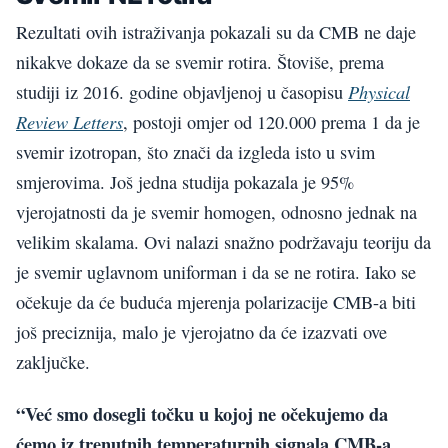
Rezultati ovih istraživanja pokazali su da CMB ne daje
nikakve dokaze da se svemir rotira. Štoviše, prema
Physical
studiji iz 2016. godine objavljenoj u časopisu
Review Letters
, postoji omjer od 120.000 prema 1 da je
svemir izotropan, što znači da izgleda isto u svim
smjerovima. Još jedna studija pokazala je 95%
vjerojatnosti da je svemir homogen, odnosno jednak na
velikim skalama. Ovi nalazi snažno podržavaju teoriju da
je svemir uglavnom uniforman i da se ne rotira. Iako se
očekuje da će buduća mjerenja polarizacije CMB-a biti
još preciznija, malo je vjerojatno da će izazvati ove
zaključke.
“Već smo dosegli točku u kojoj ne očekujemo da
ćemo iz trenutnih temperaturnih signala CMB-a