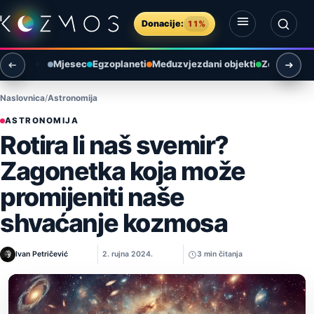
Preskoči na sadržaj
Donacije:
11%
Otvori izbornik
Otvori pretragu
Mjesec
Egzoplaneti
Međuzvjezdani objekti
Zemlja i ok
Naslovnica
Astronomija
ASTRONOMIJA
Rotira li naš svemir?
Zagonetka koja može
promijeniti naše
shvaćanje kozmosa
Ivan Petričević
2. rujna 2024.
3 min čitanja