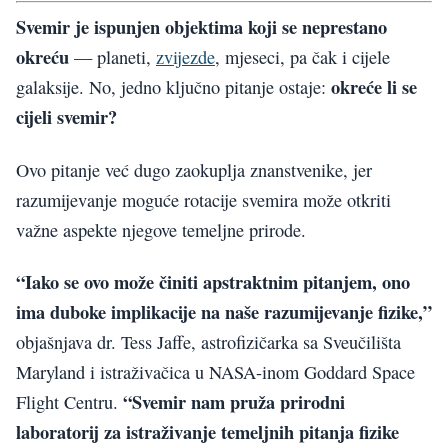
Svemir je ispunjen objektima koji se neprestano
okreću
— planeti,
zvijezde
, mjeseci, pa čak i cijele
okreće li se
galaksije. No, jedno ključno pitanje ostaje:
cijeli svemir?
Ovo pitanje već dugo zaokuplja znanstvenike, jer
razumijevanje moguće rotacije svemira može otkriti
važne aspekte njegove temeljne prirode.
“Iako se ovo može činiti apstraktnim pitanjem, ono
ima duboke implikacije na naše razumijevanje fizike,”
objašnjava dr. Tess Jaffe, astrofizičarka sa Sveučilišta
Maryland i istraživačica u NASA-inom Goddard Space
“Svemir nam pruža prirodni
Flight Centru.
laboratorij za istraživanje temeljnih pitanja fizike