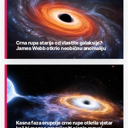
Crna rupa starija od vlastite galaksije?
James Webb otkrio neobičnu anomaliju
ASTRONOMIJA
Kasna faza erupcije crne rupe otkrila vjetar