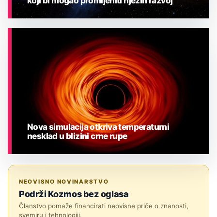
koji bi mogao promijeniti njezin razvoj
ASTRONOMIJA
Nova simulacija otkriva temperaturni
nesklad u blizini crne rupe
ASTRONOMIJA
NEOVISNO NOVINARSTVO
Podrži Kozmos bez oglasa
Članstvo pomaže financirati neovisne priče o znanosti,
svemiru i tehnologiji.