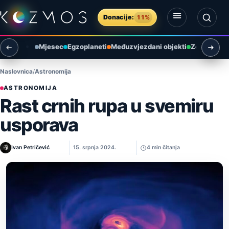
Preskoči na sadržaj
Donacije:
11%
Otvori izbornik
Otvori pretragu
Mjesec
Egzoplaneti
Međuzvjezdani objekti
Zemlja i ok
Naslovnica
Astronomija
ASTRONOMIJA
Rast crnih rupa u svemiru
usporava
Ivan Petričević
15. srpnja 2024.
4 min čitanja