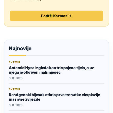
Podrži Kozmos
Najnovije
SVEMIR
Asteroid Nysa izgleda kao tri spojena tijela, a uz
njega je otkriven mali mjesec
6. 8. 2026.
SVEMIR
Rendgenski bljesak otkrio prve trenutke eksplozije
masivne zvijezde
6. 8. 2026.