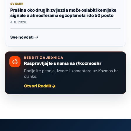
SVEMIR
Prašina oko drugih zvijezda može oslabiti kemijske
signale u atmosferama egzoplaneta i do 50 posto
4. 8. 2026.
Sve novosti
REDDIT ZAJEDNICA
Raspravljajte s nama na r/kozmoshr
Podijelite pitanja, izvore i komentare uz Kozmos.hr
članke.
Otvori Reddit