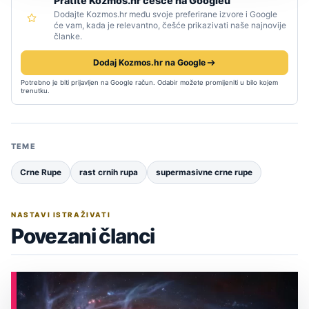
Pratite Kozmos.hr češće na Googleu
Dodajte Kozmos.hr među svoje preferirane izvore i Google
će vam, kada je relevantno, češće prikazivati naše najnovije
članke.
Dodaj Kozmos.hr na Google
Potrebno je biti prijavljen na Google račun. Odabir možete promijeniti u bilo kojem
trenutku.
TEME
Crne Rupe
rast crnih rupa
supermasivne crne rupe
NASTAVI ISTRAŽIVATI
Povezani članci