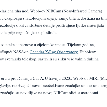
baš klasična tiha noć. Webb-ov NIRCam (Near-Infrared Camera)
 eksploziju s rezolucijom koja je ranije bila nedostižna na tim
zolucije otkriva složene detalje proširujuće ljuske materijala
acila prije nego što je eksplodirala.
 ostataka supernove u cijelom kozmosu. Tijekom godina,
ključujući NASA-in
Chandra X-Ray Observatory
, Hubbleov
ov svemirski teleskop, sastavili su sliku više valnih duljina
u eru u proučavanju Cas A. U travnju 2023., Webb-ov MIRI (Mi
lavlje, otkrivajući nove i neočekivane značajke unutar unutarn
 značajki su nevidljive na novoj NIRCam slici, a astronomi