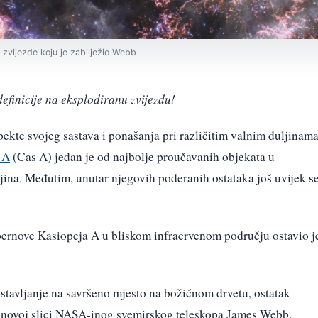
 zvijezde koju je zabilježio Webb
efinicije na eksplodiranu zvijezdu!
spekte svojeg sastava i ponašanja pri različitim valnim duljinam
 A
(Cas A) jedan je od najbolje proučavanih objekata u
jina. Međutim, unutar njegovih poderanih ostataka još uvijek s
ernove Kasiopeja A u bliskom infracrvenom području ostavio j
stavljanje na savršeno mjesto na božićnom drvetu, ostatak
a novoj slici NASA-inog svemirskog teleskopa James Webb.