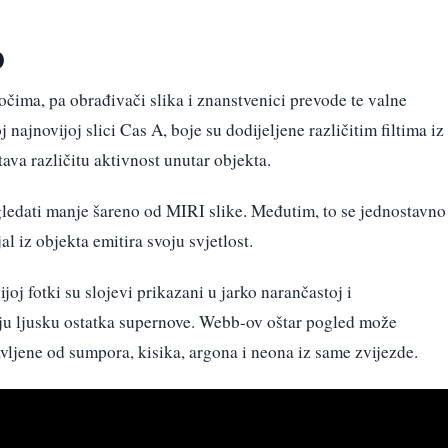
o
 očima, pa obrađivači slika i znanstvenici prevode te valne
j najnovijoj slici Cas A, boje su dodijeljene različitim filtima iz
va različitu aktivnost unutar objekta.
ledati manje šareno od MIRI slike. Međutim, to se jednostavno
al iz objekta emitira svoju svjetlost.
oj fotki su slojevi prikazani u jarko narančastoj i
rnju ljusku ostatka supernove. Webb-ov oštar pogled može
avljene od sumpora, kisika, argona i neona iz same zvijezde.