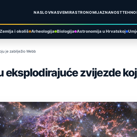
NASLOVNA
SVEMIR
ASTRONOMIJA
ZNANOST
TEHNO
Zemlja i okoliš
Arheologija
Biologija
Astronomija u Hrvatskoj
Umje
oju je zabilježio Webb
u eksplodirajuće zvijezde ko