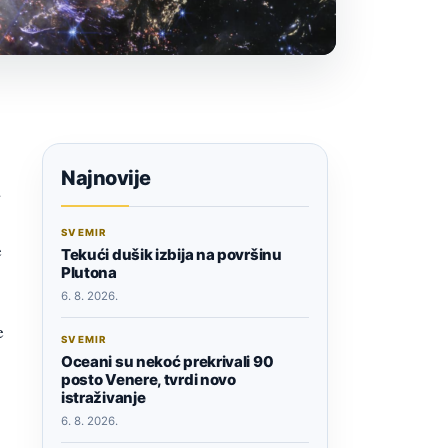
Najnovije
a
SVEMIR
e
Tekući dušik izbija na površinu
Plutona
6. 8. 2026.
e
SVEMIR
Oceani su nekoć prekrivali 90
posto Venere, tvrdi novo
istraživanje
6. 8. 2026.