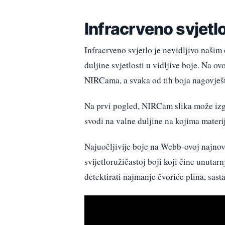
Infracrveno svjetl
Infracrveno svjetlo je nevidljivo našim
duljine svjetlosti u vidljive boje. Na ovo
NIRCama, a svaka od tih boja nagovješta
Na prvi pogled, NIRCam slika može izg
svodi na valne duljine na kojima materij
Najuočljivije boje na Webb-ovoj najnovij
svijetloružičastoj boji koji čine unuta
detektirati najmanje čvoriće plina, sast