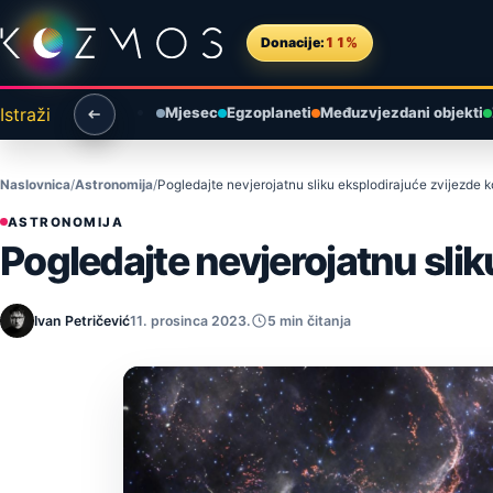
Preskoči na sadržaj
Donacije:
11%
Istraži
Mjesec
Egzoplaneti
Međuzvjezdani objekti
Naslovnica
Astronomija
Pogledajte nevjerojatnu sliku eksplodirajuće zvijezde k
ASTRONOMIJA
Pogledajte nevjerojatnu slik
Ivan Petričević
11. prosinca 2023.
5 min čitanja