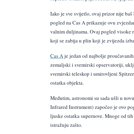
Iako je sve svijetlo, ovaj prizor nije 
pogled na Cas A prikazuje ovu zvjezdanu
valnim duljinama. Ovaj pogled visoke re
koji se zabija u plin koji je zvijezda izb
Cas A
je jedan od najbolje proučavanih
zemaljski i svemirski opservatoriji, u
svemirski teleskop i umirovljeni Spitzer
ostatka objekta.
Međutim, astronomi su sada ušli u nov
Infrared Instrument) započeo je ovo pog
ljuske ostatka supernove. Mnoge od tih
istražuju zašto.