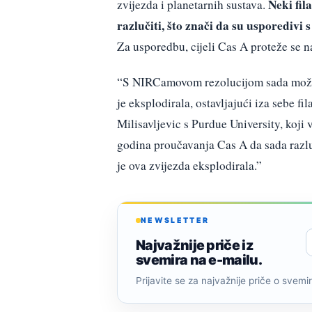
Neki fil
zvijezda i planetarnih sustava.
razlučiti, što znači da su usporedivi 
Za usporedbu, cijeli Cas A proteže se n
“S NIRCamovom rezolucijom sada možemo
je eksplodirala, ostavljajući iza sebe f
Milisavljevic s Purdue University, koji 
godina proučavanja Cas A da sada razlu
je ova zvijezda eksplodirala.”
NEWSLETTER
Najvažnije priče iz
svemira na e-mailu.
Prijavite se za najvažnije priče o svemiru