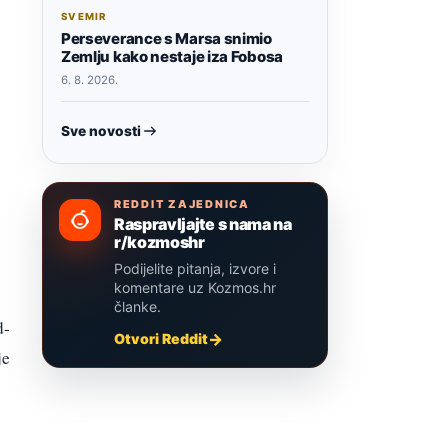
SVEMIR
Perseverance s Marsa snimio
Zemlju kako nestaje iza Fobosa
6. 8. 2026.
Sve novosti
REDDIT ZAJEDNICA
Raspravljajte s nama na
r/kozmoshr
Podijelite pitanja, izvore i
komentare uz Kozmos.hr
članke.
d-
Otvori Reddit
je