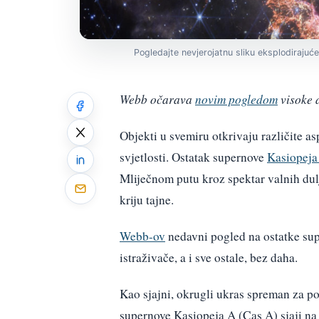
Pogledajte nevjerojatnu sliku eksplodirajuće
Webb očarava
novim pogledom
visoke d
Objekti u svemiru otkrivaju različite a
svjetlosti. Ostatak supernove
Kasiopeja
Mliječnom putu kroz spektar valnih dul
kriju tajne.
Webb-ov
nedavni pogled na ostatke sup
istraživače, a i sve ostale, bez daha.
Kao sjajni, okrugli ukras spreman za po
supernove Kasiopeja A (Cas A) sjaji n