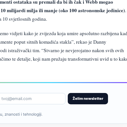
amenti ostataka su premali da bi ih čak i Webb mogao
s 10 milijardi milja ili manje (oko 100 astronomske jedinice)
.
a 10 svjetlosnih godina.
 vidjeti kako je zvijezda koja umire apsolutno razbijena ka
ilamente poput sitnih komadića stakla”, rekao je Danny
vodi istraživački tim. “Stvarno je nevjerojatno nakon svih ovih
čimo te detalje, koji nam pružaju transformativni uvid u to kak
Želim newsletter
, znanosti i tehnologiji.