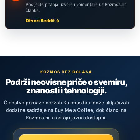
Podijelite pitanja, izvore i komentare uz Kozmos.hr
članke.
Otvori Reddit
KOZMOS BEZ OGLASA
Podrži neovisne priče o svemiru,
znanosti i tehnologiji.
Članstvo pomaže održati Kozmos.hr i može uključivati
dodatne sadržaje na Buy Me a Coffee, dok članci na
Kozmos.hr-u ostaju javno dostupni.