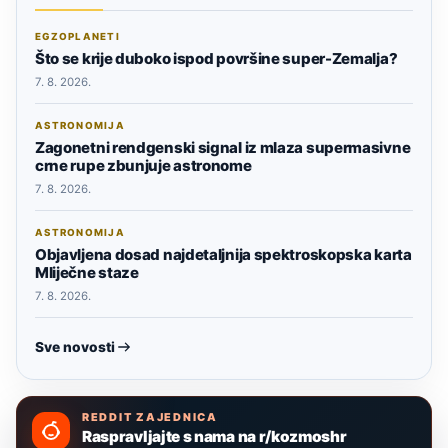
EGZOPLANETI
Što se krije duboko ispod površine super-Zemalja?
7. 8. 2026.
ASTRONOMIJA
Zagonetni rendgenski signal iz mlaza supermasivne
crne rupe zbunjuje astronome
7. 8. 2026.
ASTRONOMIJA
Objavljena dosad najdetaljnija spektroskopska karta
Mliječne staze
7. 8. 2026.
Sve novosti
REDDIT ZAJEDNICA
Raspravljajte s nama na r/kozmoshr