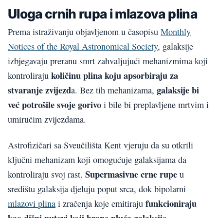
Uloga crnih rupa i mlazova plina
Prema istraživanju objavljenom u časopisu
Monthly
Notices of the Royal Astronomical Society
, galaksije
izbjegavaju preranu smrt zahvaljujući mehanizmima koji
količinu plina koju apsorbiraju za
kontroliraju
stvaranje zvijezd
galaksije bi
a. Bez tih mehanizama,
već potrošile svoje gorivo
i bile bi preplavljene mrtvim i
umirućim zvijezdama.
Astrofizičari sa Sveučilišta Kent vjeruju da su otkrili
ključni mehanizam koji omogućuje galaksijama da
Supermasivne crne rupe
kontroliraju svoj rast.
u
središtu galaksija djeluju poput srca, dok bipolarni
funkcioniraju
mlazovi plina
i zračenja koje emitiraju
kao dišni putovi koji hrane pluća galaksije
.