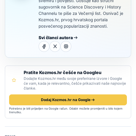
svemiru i povijesti. Gostuje kao stručni
sugovornik na Science Discovery i History
Channelu te piše za Večernji list. Osnivač je
Kozmos.hr, prvog hrvatskog portala
posvećenog popularizaciji znanosti.
Svi članci autora
Pratite Kozmos.hr češće na Googleu
Dodajte Kozmos.hr među svoje preferirane izvore i Google
će vam, kada je relevantno, češće prikazivati naše najnovije
članke.
Dodaj Kozmos.hr na Google
Potrebno je biti prijavljen na Google račun. Odabir možete promijeniti u bilo kojem
trenutku.