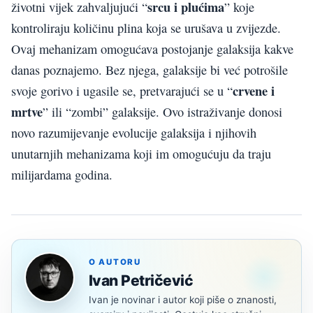
srcu i plućima
životni vijek zahvaljujući “
” koje
kontroliraju količinu plina koja se urušava u zvijezde.
Ovaj mehanizam omogućava postojanje galaksija kakve
danas poznajemo. Bez njega, galaksije bi već potrošile
crvene i
svoje gorivo i ugasile se, pretvarajući se u “
mrtve
” ili “zombi” galaksije. Ovo istraživanje donosi
novo razumijevanje evolucije galaksija i njihovih
unutarnjih mehanizama koji im omogućuju da traju
milijardama godina.
O AUTORU
Ivan Petričević
Ivan je novinar i autor koji piše o znanosti,