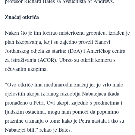
profesor Richard Bates sa Sveučilišta St Andrews.
Značaj otkrića
Nakon što je tim locirao misterioznu grobnicu, izrađen je
plan iskopavanja, koji su zajedno proveli članovi
Jordanskog odjela za starine (DoA) i Američkog centra
za istraživanja (ACOR). Ubrzo su otkrili komoru s
očuvanim ukopima.
“Ovo otkriće ima međunarodni značaj jer je vrlo malo
cjelovitih ukopa iz ranog razdoblja Nabatejaca ikada
pronađeno u Petri. Ovi ukopi, zajedno s predmetima i
ljudskim ostacima, mogu nam pomoći da popunimo
praznine u znanju o tome kako je Petra nastala i tko su
Nabatejci bili,” rekao je Bates.