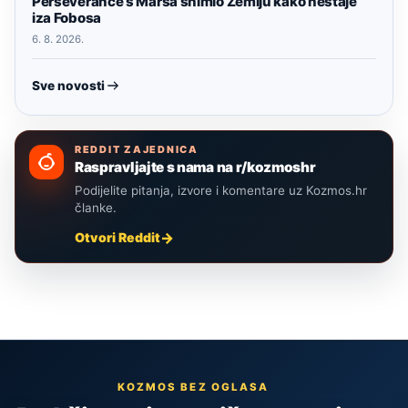
Perseverance s Marsa snimio Zemlju kako nestaje
iza Fobosa
6. 8. 2026.
Sve novosti
REDDIT ZAJEDNICA
Raspravljajte s nama na r/kozmoshr
Podijelite pitanja, izvore i komentare uz Kozmos.hr
članke.
Otvori Reddit
KOZMOS BEZ OGLASA