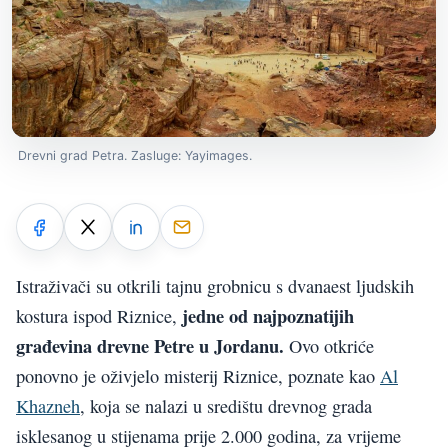
Drevni grad Petra. Zasluge: Yayimages.
Istraživači su otkrili tajnu grobnicu s dvanaest ljudskih
jedne od najpoznatijih
kostura ispod Riznice,
građevina drevne Petre u Jordanu.
Ovo otkriće
ponovno je oživjelo misterij Riznice, poznate kao
Al
Khazneh
, koja se nalazi u središtu drevnog grada
isklesanog u stijenama prije 2.000 godina, za vrijeme