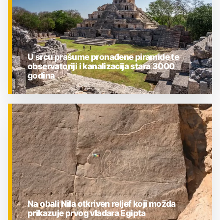
U srcu prašume pronađene piramide te
observatoriji i kanalizacija stara 3000
godina
ZNANOST
Na obali Nila otkriven reljef koji možda
prikazuje prvog vladara Egipta