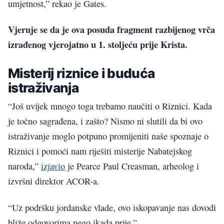
umjetnost,” rekao je Gates.
Vjeruje se da je ova posuda fragment razbijenog vrča
izrađenog vjerojatno u 1. stoljeću prije Krista.
Misterij riznice i buduća
istraživanja
“Još uvijek mnogo toga trebamo naučiti o Riznici. Kada
je točno sagrađena, i zašto? Nismo ni slutili da bi ovo
istraživanje moglo potpuno promijeniti naše spoznaje o
Riznici i pomoći nam riješiti misterije Nabatejskog
naroda,”
izjavio
je Pearce Paul Creasman, arheolog i
izvršni direktor ACOR-a.
“Uz podršku jordanske vlade, ovo iskopavanje nas dovodi
bliže odgovorima nego ikada prije.”