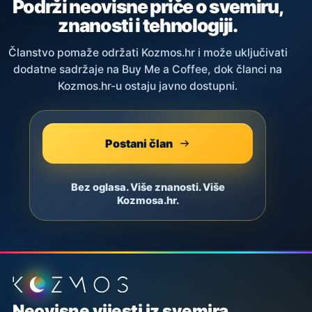
Podrži neovisne priče o svemiru,
znanosti i tehnologiji.
Članstvo pomaže održati Kozmos.hr i može uključivati
dodatne sadržaje na Buy Me a Coffee, dok članci na
Kozmos.hr-u ostaju javno dostupni.
Postani član
Bez oglasa. Više znanosti. Više
Kozmosa.hr.
Podnožje stranice
Neovisne vijesti iz svemira,