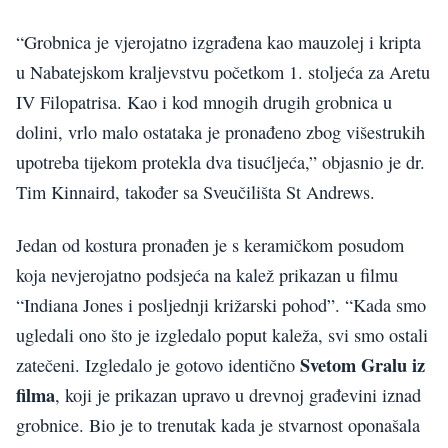
“Grobnica je vjerojatno izgrađena kao mauzolej i kripta
u Nabatejskom kraljevstvu početkom 1. stoljeća za Aretu
IV Filopatrisa. Kao i kod mnogih drugih grobnica u
dolini, vrlo malo ostataka je pronađeno zbog višestrukih
upotreba tijekom protekla dva tisućljeća,” objasnio je dr.
Tim Kinnaird, također sa Sveučilišta St Andrews.
Jedan od kostura pronađen je s keramičkom posudom
koja nevjerojatno podsjeća na kalež prikazan u filmu
“Indiana Jones i posljednji križarski pohod”. “Kada smo
ugledali ono što je izgledalo poput kaleža, svi smo ostali
Svetom Gralu iz
zatečeni. Izgledalo je gotovo identično
filma
, koji je prikazan upravo u drevnoj građevini iznad
grobnice. Bio je to trenutak kada je stvarnost oponašala