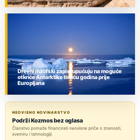
ZNANOST
Drevni maorski zapisi upućuju na moguće
otkriće Antarktike tisuću godina prije
Europljana
ZNANOST
NEOVISNO NOVINARSTVO
Podrži Kozmos bez oglasa
Članstvo pomaže financirati neovisne priče o znanosti,
svemiru i tehnologiji.