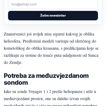
Želim newsletter
Znanstvenici još uvijek nisu sigurni kakvog je oblika
heliosfera. Predloženi modeli variraju od sferičnog do
kometolikog do oblika kroasana, s predikcijama koje se
razlikuju za stotine do tisuće puta udaljenosti od Sunca
do Zemlje.
Potreba za međuzvjezdanom
sondom
Iako su sonde Voyager 1 i 2 prešle heliopauzu i ušle u
međuzvjezdani prostor, one su daleko izvan svojih
predviđenih misija i više ne mogu prikupljati potrebne