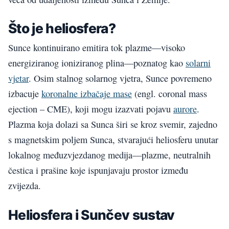
Što je heliosfera?
Sunce kontinuirano emitira tok plazme—visoko
energiziranog ioniziranog plina—poznatog kao
solarni
vjetar
. Osim stalnog solarnog vjetra, Sunce povremeno
izbacuje
koronalne izbačaje mase
(engl. coronal mass
ejection – CME), koji mogu izazvati pojavu
aurore
.
Plazma koja dolazi sa Sunca širi se kroz svemir, zajedno
s magnetskim poljem Sunca, stvarajući heliosferu unutar
lokalnog međuzvjezdanog medija—plazme, neutralnih
čestica i prašine koje ispunjavaju prostor između
zvijezda.
Heliosfera i Sunčev sustav