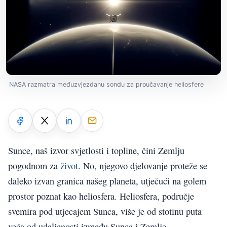
NASA razmatra međuzvjezdanu sondu za proučavanje heliosfere
Sunce, naš izvor svjetlosti i topline, čini Zemlju
pogodnom za
život
. No, njegovo djelovanje proteže se
daleko izvan granica našeg planeta, utječući na golem
prostor poznat kao heliosfera. Heliosfera, područje
svemira pod utjecajem Sunca, više je od stotinu puta
veća od udaljenosti između Sunca i Zemlje.