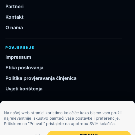
Partneri
Kontakt
O nama
POVJERENJE
Impressum
Etika poslovanja
Politika provjeravanja činjenica
Uvjeti korištenja
Na našoj web stranici koristimo kolačiće kako bismo vam pružili
© 2026 Kozmos.hr. Sva prava pridržana.
najrelevantnije iskustvo pamteći vaše postavke i preferencije.
Pritiskom na "Prihvati" pristajete na upotrebu SVIH kolačića.
Svemir, znanost, tehnologija i velike ideje za znatiželjne
čitatelje.