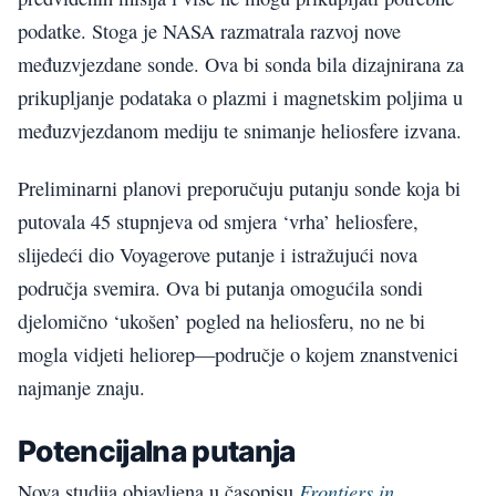
podatke. Stoga je NASA razmatrala razvoj nove
međuzvjezdane sonde. Ova bi sonda bila dizajnirana za
prikupljanje podataka o plazmi i magnetskim poljima u
međuzvjezdanom mediju te snimanje heliosfere izvana.
Preliminarni planovi preporučuju putanju sonde koja bi
putovala 45 stupnjeva od smjera ‘vrha’ heliosfere,
slijedeći dio Voyagerove putanje i istražujući nova
područja svemira. Ova bi putanja omogućila sondi
djelomično ‘ukošen’ pogled na heliosferu, no ne bi
mogla vidjeti heliorep—područje o kojem znanstvenici
najmanje znaju.
Potencijalna putanja
Frontiers in
Nova studija objavljena u časopisu