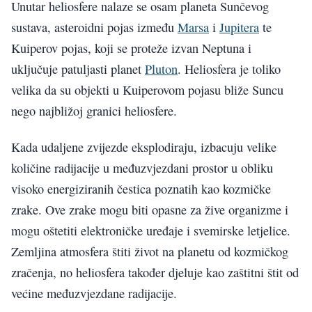
Unutar heliosfere nalaze se osam planeta Sunčevog
sustava, asteroidni pojas između
Marsa
i
Jupitera
te
Kuiperov pojas, koji se proteže izvan Neptuna i
uključuje patuljasti planet
Pluton
. Heliosfera je toliko
velika da su objekti u Kuiperovom pojasu bliže Suncu
nego najbližoj granici heliosfere.
Kada udaljene zvijezde eksplodiraju, izbacuju velike
količine radijacije u međuzvjezdani prostor u obliku
visoko energiziranih čestica poznatih kao kozmičke
zrake. Ove zrake mogu biti opasne za žive organizme i
mogu oštetiti elektroničke uređaje i svemirske letjelice.
Zemljina atmosfera štiti život na planetu od kozmičkog
zračenja, no heliosfera također djeluje kao zaštitni štit od
većine međuzvjezdane radijacije.