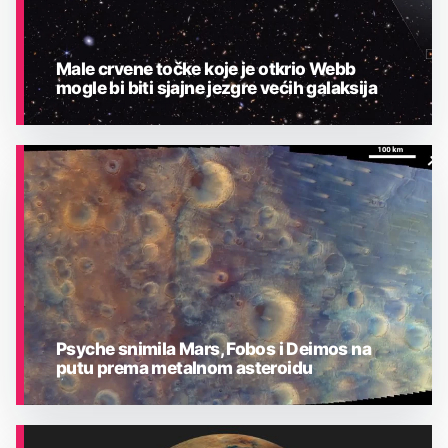
Male crvene točke koje je otkrio Webb
mogle bi biti sjajne jezgre većih galaksija
ASTRONOMIJA
Psyche snimila Mars, Fobos i Deimos na
putu prema metalnom asteroidu