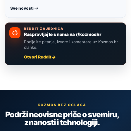
Sve novosti
REDDIT ZAJEDNICA
Raspravljajte s nama na r/kozmoshr
Podijelite pitanja, izvore i komentare uz Kozmos.hr
članke.
Otvori Reddit
KOZMOS BEZ OGLASA
Podrži neovisne priče o svemiru,
znanosti i tehnologiji.