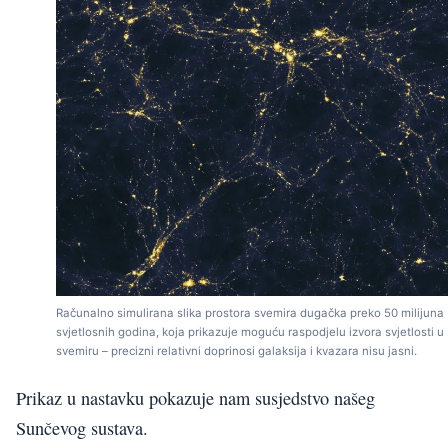
Računalno simulirana slika prostora svemira dugačka preko 50 milijuna
svjetlosnih godina, koja prikazuje moguću raspodjelu izvora svjetlosti u
svemiru – precizni relativni doprinosi galaksija i kvazara nisu jasni.
Prikaz u nastavku pokazuje nam susjedstvo našeg
Sunčevog sustava.