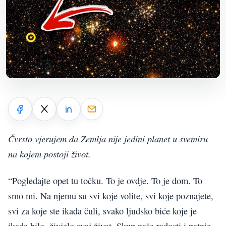
Čvrsto vjerujem da Zemlja nije jedini planet u svemiru
na kojem postoji život.
“Pogledajte opet tu točku. To je ovdje. To je dom. To
smo mi. Na njemu su svi koje volite, svi koje poznajete,
svi za koje ste ikada čuli, svako ljudsko biće koje je
ikada bilo, živjelo svoj život. Skup naše radosti i patnje,