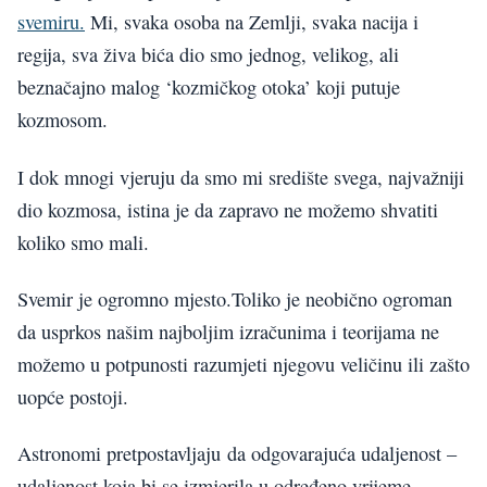
svemiru.
Mi, svaka osoba na Zemlji, svaka nacija i
regija, sva živa bića dio smo jednog, velikog, ali
beznačajno malog ‘kozmičkog otoka’ koji putuje
kozmosom.
I dok mnogi vjeruju da smo mi središte svega, najvažniji
dio kozmosa, istina je da zapravo ne možemo shvatiti
koliko smo mali.
Svemir je ogromno mjesto.Toliko je neobično ogroman
da usprkos našim najboljim izračunima i teorijama ne
možemo u potpunosti razumjeti njegovu veličinu ili zašto
uopće postoji.
Astronomi pretpostavljaju da odgovarajuća udaljenost –
udaljenost koja bi se izmjerila u određeno vrijeme,