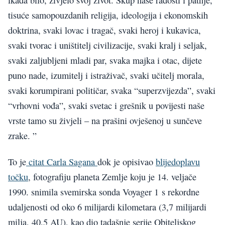
tisuće samopouzdanih religija, ideologija i ekonomskih
doktrina, svaki lovac i tragač, svaki heroj i kukavica,
svaki tvorac i uništitelj civilizacije, svaki kralj i seljak,
svaki zaljubljeni mladi par, svaka majka i otac, dijete
puno nade, izumitelj i istraživač, svaki učitelj morala,
svaki korumpirani političar, svaka “superzvijezda”, svaki
“vrhovni vođa”, svaki svetac i grešnik u povijesti naše
vrste tamo su živjeli – na prašini ovješenoj u sunčeve
zrake. ”
To je
citat Carla Sagana
dok je opisivao
blijedoplavu
točku
, fotografiju planeta Zemlje koju je 14. veljače
1990. snimila svemirska sonda Voyager 1 s rekordne
udaljenosti od oko 6 milijardi kilometara (3,7 milijardi
milja, 40,5 AU), kao dio tadašnje serije Obiteljskog