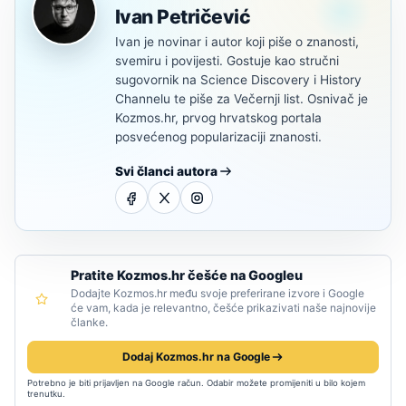
Ivan Petričević
Ivan je novinar i autor koji piše o znanosti,
svemiru i povijesti. Gostuje kao stručni
sugovornik na Science Discovery i History
Channelu te piše za Večernji list. Osnivač je
Kozmos.hr, prvog hrvatskog portala
posvećenog popularizaciji znanosti.
Svi članci autora
Pratite Kozmos.hr češće na Googleu
Dodajte Kozmos.hr među svoje preferirane izvore i Google
će vam, kada je relevantno, češće prikazivati naše najnovije
članke.
Dodaj Kozmos.hr na Google
Potrebno je biti prijavljen na Google račun. Odabir možete promijeniti u bilo kojem
trenutku.