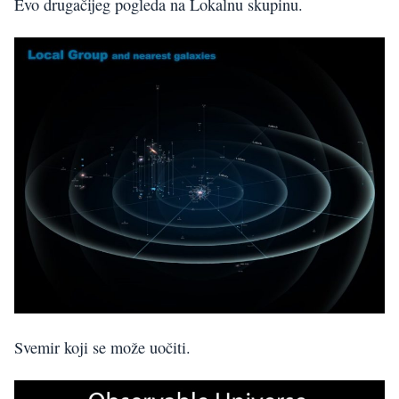
Evo drugačijeg pogleda na Lokalnu skupinu.
Svemir koji se može uočiti.