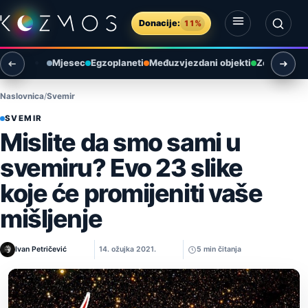
Preskoči na sadržaj
Donacije:
11%
Otvori izbornik
Otvori pretragu
Mjesec
Egzoplaneti
Međuzvjezdani objekti
Zemlja i ok
Naslovnica
Svemir
SVEMIR
Mislite da smo sami u
svemiru? Evo 23 slike
koje će promijeniti vaše
mišljenje
Ivan Petričević
14. ožujka 2021.
5 min čitanja