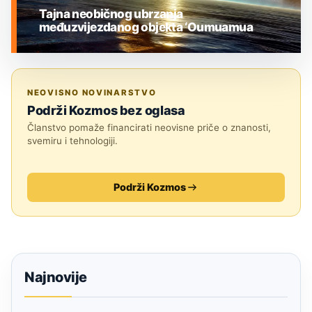
Tajna neobičnog ubrzanja
međuzvijezdanog objekta ‘Oumuamua
MEĐUZVJEZDANI OBJEKTI
NEOVISNO NOVINARSTVO
Podrži Kozmos bez oglasa
Članstvo pomaže financirati neovisne priče o znanosti,
svemiru i tehnologiji.
Podrži Kozmos
Najnovije