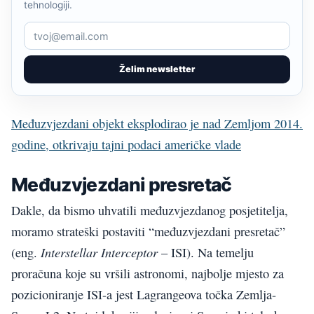
tehnologiji.
Želim newsletter
Međuzvjezdani objekt eksplodirao je nad Zemljom 2014.
godine, otkrivaju tajni podaci američke vlade
Međuzvjezdani presretač
Dakle, da bismo uhvatili međuzvjezdanog posjetitelja,
moramo strateški postaviti “međuzvjezdani presretač”
Interstellar Interceptor
(eng.
– ISI). Na temelju
proračuna koje su vršili astronomi, najbolje mjesto za
pozicioniranje ISI-a jest Lagrangeova točka Zemlja-