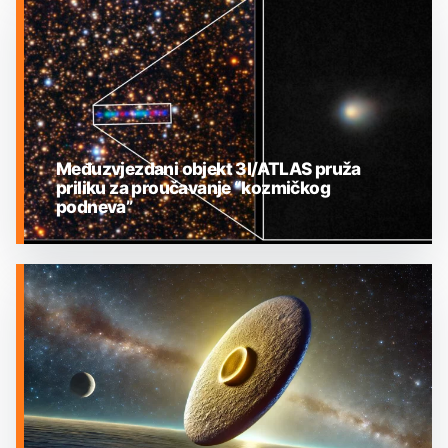
MEĐUZVJEZDANI OBJEKTI
Međuzvjezdani objekt 3I/ATLAS pruža
priliku za proučavanje “kozmičkog
podneva”
MEĐUZVJEZDANI OBJEKTI