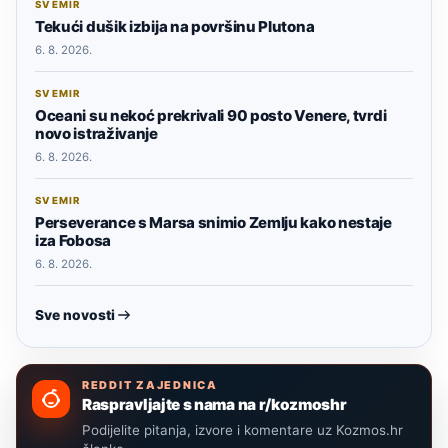
SVEMIR
Tekući dušik izbija na površinu Plutona
6. 8. 2026.
SVEMIR
Oceani su nekoć prekrivali 90 posto Venere, tvrdi
novo istraživanje
6. 8. 2026.
SVEMIR
Perseverance s Marsa snimio Zemlju kako nestaje
iza Fobosa
6. 8. 2026.
Sve novosti
REDDIT ZAJEDNICA
Raspravljajte s nama na r/kozmoshr
Podijelite pitanja, izvore i komentare uz Kozmos.hr