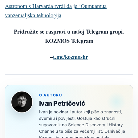
Astronom s Harvarda tvrdi da je ‘Oumuamua
vanzemaljska tehnologija
Pridružite se raspravi u našoj Telegram grupi.
KOZMOS Telegram
–
t.me/kozmoshr
O AUTORU
Ivan Petričević
Ivan je novinar i autor koji piše o znanosti,
svemiru i povijesti. Gostuje kao stručni
sugovornik na Science Discovery i History
Channelu te piše za Večernji list. Osnivač je
Kozmos.hr, prvog hrvatskog portala