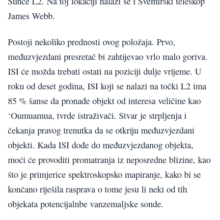
Sunce L2. Na toj lokaciji nalazi se i Svemirski teleskop
James Webb.
Postoji nekoliko prednosti ovog položaja. Prvo,
međuzvjezdani presretač bi zahtijevao vrlo malo goriva.
ISI će možda trebati ostati na poziciji dulje vrijeme. U
roku od deset godina, ISI koji se nalazi na točki L2 ima
85 % šanse da pronađe objekt od interesa veličine kao
‘Oumuamua, tvrde istraživači. Stvar je strpljenja i
čekanja pravog trenutka da se otkriju međuzvjezdani
objekti. Kada ISI dođe do međuzvjezdanog objekta,
moći će provoditi promatranja iz neposredne blizine, kao
što je primjerice spektroskopsko mapiranje, kako bi se
končano riješila rasprava o tome jesu li neki od tih
objekata potencijalnbe vanzemaljske sonde.