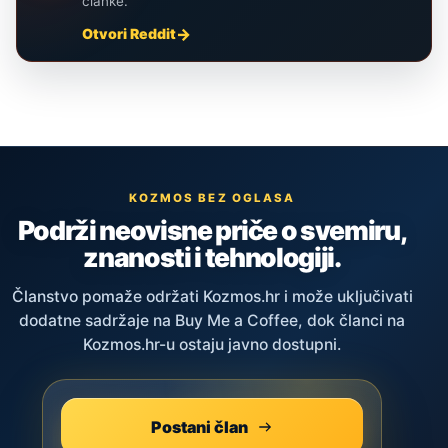
članke.
Otvori Reddit
KOZMOS BEZ OGLASA
Podrži neovisne priče o svemiru,
znanosti i tehnologiji.
Članstvo pomaže održati Kozmos.hr i može uključivati
dodatne sadržaje na Buy Me a Coffee, dok članci na
Kozmos.hr-u ostaju javno dostupni.
Postani član