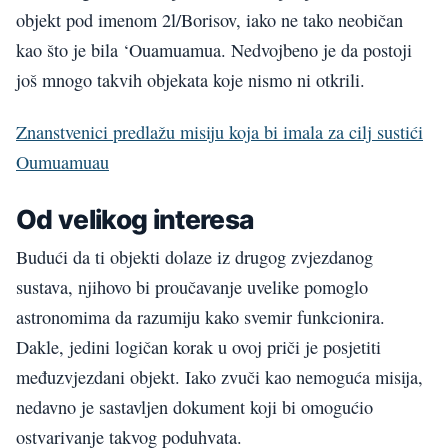
objekt pod imenom 2l/Borisov, iako ne tako neobičan
kao što je bila ‘Ouamuamua. Nedvojbeno je da postoji
još mnogo takvih objekata koje nismo ni otkrili.
Znanstvenici predlažu misiju koja bi imala za cilj sustići
Oumuamuau
Od velikog interesa
Budući da ti objekti dolaze iz drugog zvjezdanog
sustava, njihovo bi proučavanje uvelike pomoglo
astronomima da razumiju kako svemir funkcionira.
Dakle, jedini logičan korak u ovoj priči je posjetiti
međuzvjezdani objekt. Iako zvuči kao nemoguća misija,
nedavno je sastavljen dokument koji bi omogućio
ostvarivanje takvog poduhvata.