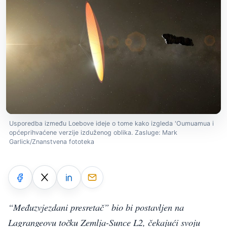
Usporedba između Loebove ideje o tome kako izgleda 'Oumuamua i
općeprihvaćene verzije izduženog oblika. Zasluge: Mark
Garlick/Znanstvena fototeka
“Međuzvjezdani presretač” bio bi postavljen na
Lagrangeovu točku Zemlja-Sunce L2, čekajući svoju