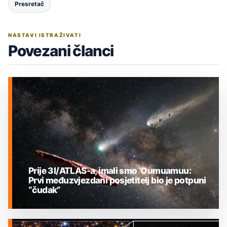
Presretač
NASTAVI ISTRAŽIVATI
Povezani članci
Prije 3I/ATLAS-a, imali smo ‘Oumuamuu:
Prvi međuzvjezdani posjetitelj bio je potpuni
“čudak”