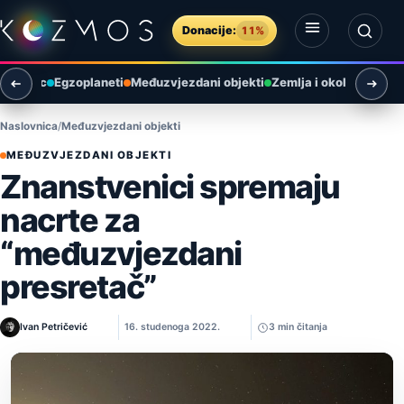
Preskoči na sadržaj
Donacije:
11%
Otvori izbornik
Otvori pretragu
Mjesec
Egzoplaneti
Međuzvjezdani objekti
Zemlja i okoliš
Arheol
Naslovnica
Međuzvjezdani objekti
MEĐUZVJEZDANI OBJEKTI
Znanstvenici spremaju
nacrte za
“međuzvjezdani
presretač”
Ivan Petričević
16. studenoga 2022.
3 min čitanja