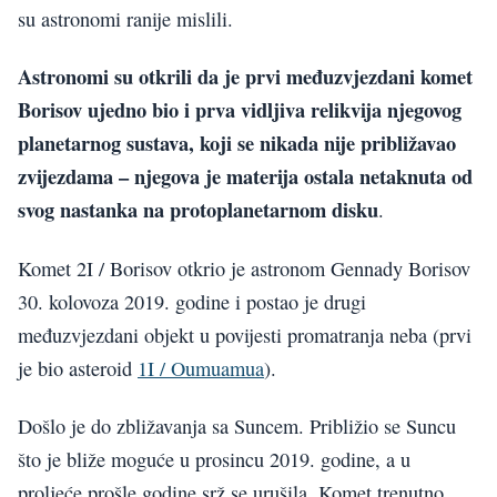
su astronomi ranije mislili.
Astronomi su otkrili da je prvi međuzvjezdani komet
Borisov ujedno bio i prva vidljiva relikvija njegovog
planetarnog sustava, koji se nikada nije približavao
zvijezdama – njegova je materija ostala netaknuta od
svog nastanka na protoplanetarnom disku
.
Komet 2I / Borisov otkrio je astronom Gennady Borisov
30. kolovoza 2019. godine i postao je drugi
međuzvjezdani objekt u povijesti promatranja neba (prvi
je bio asteroid
1I / Oumuamua
).
Došlo je do zbližavanja sa Suncem. Približio se Suncu
što je bliže moguće u prosincu 2019. godine, a u
proljeće prošle godine srž se urušila. Komet trenutno