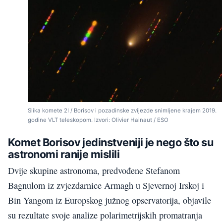
Slika komete 2I / Borisov i pozadinske zvijezde snimljene krajem 2019.
godine VLT teleskopom. Izvori: Olivier Hainaut / ESO
Komet Borisov jedinstveniji je nego što su
astronomi ranije mislili
Dvije skupine astronoma, predvođene Stefanom
Bagnulom iz zvjezdarnice Armagh u Sjevernoj Irskoj i
Bin Yangom iz Europskog južnog opservatorija, objavile
su rezultate svoje analize polarimetrijskih promatranja