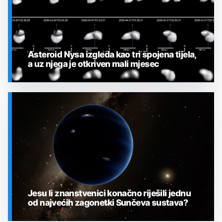
Asteroid Nysa izgleda kao tri spojena tijela,
a uz njega je otkriven mali mjesec
SVEMIR
Jesu li znanstvenici konačno riješili jednu
od najvećih zagonetki Sunčeva sustava?