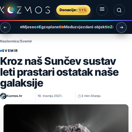
Preskoči na sadržaj
Donacije:
11%
Otvori izbornik
Otvori pretragu
Mjesec
Egzoplaneti
Međuzvjezdani objekti
Zemlja i ok
Naslovnica
Svemir
SVEMIR
Kroz naš Sunčev sustav
leti prastari ostatak naše
galaksije
Kozmos.hr
16. travnja 2021.
3 min čitanja