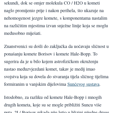
sekundi, dok se omjer molekula CO / H2O u kometi
naglo promijenio prije i nakon perihela, što ukazuje na
nehomogenost jezgre komete, s komponentama nastalim
na različitim mjestima izvan snježne linije koja se moglu
međusobno miješati.
Znanstvenici su došli do zaključka da uočavaju sličnost u
ponašanju komete Borisov i komete Hale-Bopp. To
sugerira da je u bilo kojem astrofizičkom okruženju
nastao međuzvjezdani komet, takav je medij imao
svojstva koja su dovela do stvaranja tijela sličnog tijelima
formiranim u vanjskim dijelovima
Sunčevog sustava
.
Istodobno, za razliku od komete Hale-Bopp i mnogih
drugih kometa, koje su se mogle približiti Suncu više
puta, 2I / Borisov nikada nije letio u blizini nijedne druge