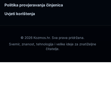
Politika provjeravanja činjenica
Uvjeti korištenja
© 2026 Kozmos.hr. Sva prava pridržana.
Svemir, znanost, tehnologija i velike ideje za znatiželjne
čitatelje.