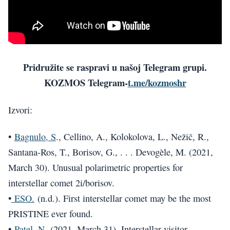
Pridružite se raspravi u našoj Telegram grupi.
KOZMOS Telegram-
t.me/kozmoshr
Izvori:
•
Bagnulo, S
., Cellino, A., Kolokolova, L., Nežič, R.,
Santana-Ros, T., Borisov, G., . . . Devogèle, M. (2021,
March 30). Unusual polarimetric properties for
interstellar comet 2i/borisov.
•
ESO.
(n.d.). First interstellar comet may be the most
PRISTINE ever found.
•
Patel, N.
(2021, March 31). Interstellar visitor