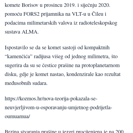
komete Borisov u prosincu 2019. i siječnju 2020.
pomoću FORS2 prijamnika na VLT-u u Čileu i
podacima milimetarskih valova iz radioteleskopskog
sustava ALMA.
Ispostavilo se da se komet sastoji od kompaktnih
“kamenčića” radijusa višeg od jednog milimetra, što
sugerira da su se čestice prašine na protoplanetarnom
disku, gdje je komet nastao, kondenzirale kao rezultat
međusobnih sudara.
https://kozmos.hr/nova-teorija-pokazala-se-
neuvjerljivom-u-osporavanju-umjetnog-podrijetla-
oumuamua/
Brzina stvaranja prašine u jezgri procijenjena je na 200