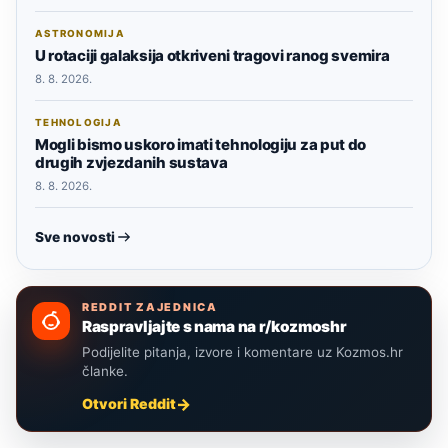
ASTRONOMIJA
U rotaciji galaksija otkriveni tragovi ranog svemira
8. 8. 2026.
TEHNOLOGIJA
Mogli bismo uskoro imati tehnologiju za put do
drugih zvjezdanih sustava
8. 8. 2026.
Sve novosti
REDDIT ZAJEDNICA
Raspravljajte s nama na r/kozmoshr
Podijelite pitanja, izvore i komentare uz Kozmos.hr
članke.
Otvori Reddit