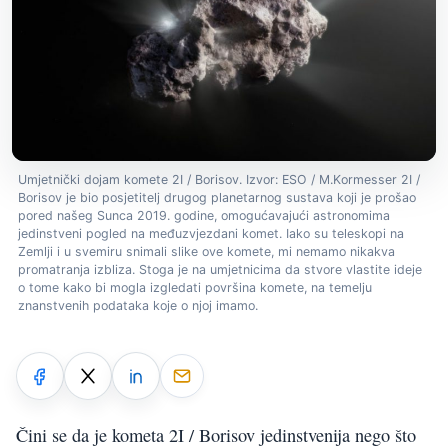
Umjetnički dojam komete 2I / Borisov. Izvor: ESO / M.Kormesser 2I /
Borisov je bio posjetitelj drugog planetarnog sustava koji je prošao
pored našeg Sunca 2019. godine, omogućavajući astronomima
jedinstveni pogled na međuzvjezdani komet. Iako su teleskopi na
Zemlji i u svemiru snimali slike ove komete, mi nemamo nikakva
promatranja izbliza. Stoga je na umjetnicima da stvore vlastite ideje
o tome kako bi mogla izgledati površina komete, na temelju
znanstvenih podataka koje o njoj imamo.
Čini se da je kometa 2I / Borisov jedinstvenija nego što