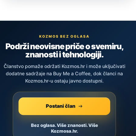
KOZMOS BEZ OGLASA
Podrži neovisne priče o svemiru,
znanosti i tehnologiji.
Članstvo pomaže održati Kozmos.hr i može uključivati
dodatne sadržaje na Buy Me a Coffee, dok članci na
Kozmos.hr-u ostaju javno dostupni.
Postani član
Bez oglasa. Više znanosti. Više
Kozmosa.hr.