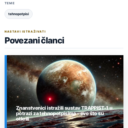
TEME
tehnopotpisi
NASTAVI ISTRAŽIVATI
Povezani članci
Znanstvenici istražili sustav TRAPPIST-1 u
potrazi za tehnopotpisima – evo što su
otkrili