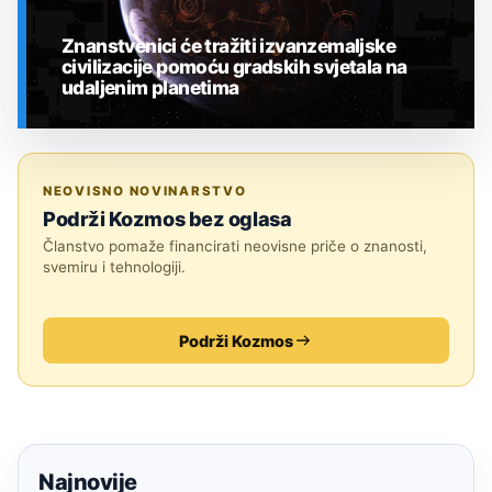
Znanstvenici će tražiti izvanzemaljske
civilizacije pomoću gradskih svjetala na
udaljenim planetima
SVEMIR
NEOVISNO NOVINARSTVO
Podrži Kozmos bez oglasa
Članstvo pomaže financirati neovisne priče o znanosti,
svemiru i tehnologiji.
Podrži Kozmos
Najnovije