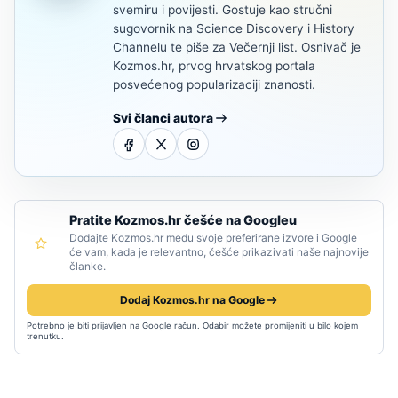
svemiru i povijesti. Gostuje kao stručni
sugovornik na Science Discovery i History
Channelu te piše za Večernji list. Osnivač je
Kozmos.hr, prvog hrvatskog portala
posvećenog popularizaciji znanosti.
Svi članci autora
Pratite Kozmos.hr češće na Googleu
Dodajte Kozmos.hr među svoje preferirane izvore i Google
će vam, kada je relevantno, češće prikazivati naše najnovije
članke.
Dodaj Kozmos.hr na Google
Potrebno je biti prijavljen na Google račun. Odabir možete promijeniti u bilo kojem
trenutku.