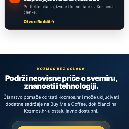
Podijelite pitanja, izvore i komentare uz Kozmos.hr
članke.
Otvori Reddit
KOZMOS BEZ OGLASA
Podrži neovisne priče o svemiru,
znanosti i tehnologiji.
Članstvo pomaže održati Kozmos.hr i može uključivati
dodatne sadržaje na Buy Me a Coffee, dok članci na
Kozmos.hr-u ostaju javno dostupni.