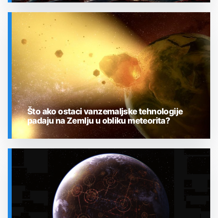
SVEMIR
Što ako ostaci vanzemaljske tehnologije
padaju na Zemlju u obliku meteorita?
SVEMIR