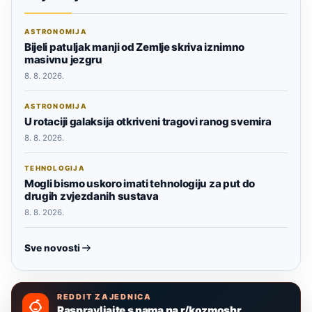
ASTRONOMIJA
Bijeli patuljak manji od Zemlje skriva iznimno
masivnu jezgru
8. 8. 2026.
ASTRONOMIJA
U rotaciji galaksija otkriveni tragovi ranog svemira
8. 8. 2026.
TEHNOLOGIJA
Mogli bismo uskoro imati tehnologiju za put do
drugih zvjezdanih sustava
8. 8. 2026.
Sve novosti
REDDIT ZAJEDNICA
Raspravljajte s nama na r/kozmoshr