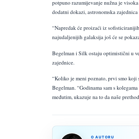
potpuno razumijevanje nužna je visoka r
dodatni dokazi, astronomska zajednica n
“Napredak će proizaći iz sofisticiranij
najudaljenijih galaksija još će se pokaza
Begelman i Silk ostaju optimistični u v
zajednice.
“Koliko je meni poznato, prvi smo koji 
Begelman. “Godinama sam s kolegama pr
međutim, ukazuje na to da naše prethod
O AUTORU