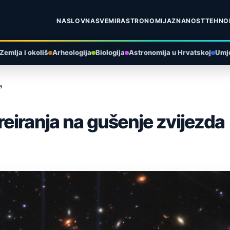
NASLOVNA
SVEMIR
ASTRONOMIJA
ZNANOST
TEHNO
Zemlja i okoliš
Arheologija
Biologija
Astronomija u Hrvatskoj
Umje
a
reiranja na gušenje zvijezda