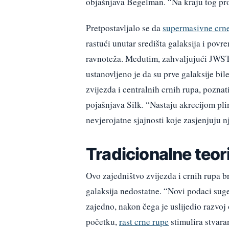
objašnjava Begelman. “Na kraju tog pro
Pretpostavljalo se da
supermasivne crn
rastući unutar središta galaksija i povr
ravnoteža. Međutim, zahvaljujući JWST
ustanovljeno je da su prve galaksije bil
zvijezda i centralnih crnih rupa, pozna
pojašnjava Silk. “Nastaju akrecijom pli
nevjerojatne sjajnosti koje zasjenjuju 
Tradicionalne teor
Ovo zajedništvo zvijezda i crnih rupa br
galaksija nedostatne. “Novi podaci suger
zajedno, nakon čega je uslijedio razvo
početku,
rast crne rupe
stimulira stvara