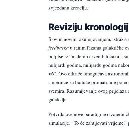
zvjezdanu kreaciju.
Reviziju kronologi
S ovim novim razumijevanjem, istraživa
feedbacka
u ranim fazama galaktičke evol
potpise iz “malenih crvenih točaka”, su
milijardi godina, milijardu godina nak
≈6
“. Ovo otkriće omogućava astronomim
smjernice za buduće promatranje pomoću
svemira. Razumijevanje ovog prijelaza 
galaksija.
Potvrda ove nove paradigme o zajedničko
simulacije. “To će zahtijevati vrijeme,