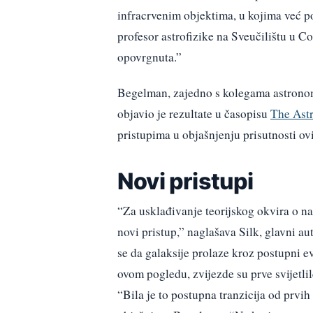
infracrvenim objektima, u kojima već 
profesor astrofizike na Sveučilištu u C
opovrgnuta.”
Begelman, zajedno s kolegama astronom
objavio je rezultate u časopisu
The Astr
pristupima u objašnjenju prisutnosti ov
Novi pristupi
“Za usklađivanje teorijskog okvira o n
novi pristup,” naglašava Silk, glavni au
se da galaksije prolaze kroz postupni ev
ovom pogledu, zvijezde su prve svijetli
“Bila je to postupna tranzicija od prvi