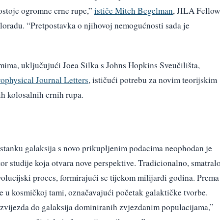
postoje ogromne crne rupe,”
ističe Mitch Begelman
, JILA Fellow
oloradu. “Pretpostavka o njihovoj nemogućnosti sada je
ima, uključujući Joea Silka s Johns Hopkins Sveučilišta,
ophysical Journal Letters
, ističući potrebu za novim teorijskim
ih kolosalnih crnih rupa.
astanku galaksija s novo prikupljenim podacima neophodan je
tor studije koja otvara nove perspektive. Tradicionalno, smatral
olucijski proces, formirajući se tijekom milijardi godina. Prema
le u kosmičkoj tami, označavajući početak galaktičke tvorbe.
h zvijezda do galaksija dominiranih zvjezdanim populacijama,”