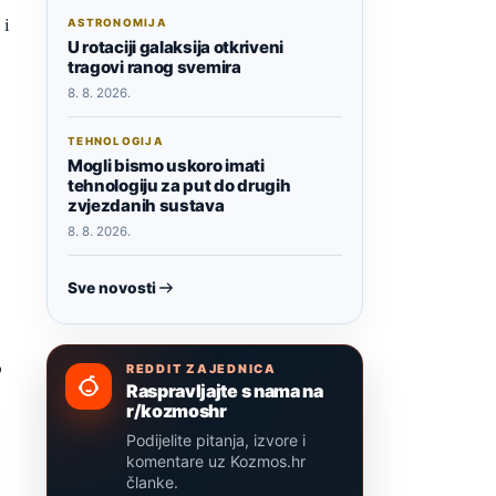
 i
ASTRONOMIJA
U rotaciji galaksija otkriveni
tragovi ranog svemira
8. 8. 2026.
TEHNOLOGIJA
Mogli bismo uskoro imati
tehnologiju za put do drugih
zvjezdanih sustava
8. 8. 2026.
Sve novosti
o
REDDIT ZAJEDNICA
Raspravljajte s nama na
r/kozmoshr
Podijelite pitanja, izvore i
komentare uz Kozmos.hr
članke.