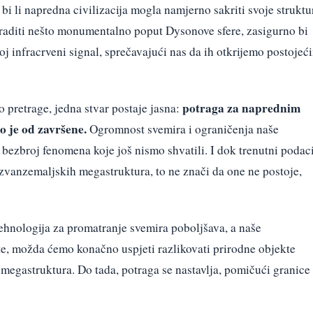
: bi li napredna civilizacija mogla namjerno sakriti svoje struktu
raditi nešto monumentalno poput Dysonove sfere, zasigurno bi
oj infracrveni signal, sprečavajući nas da ih otkrijemo postojeć
potraga za naprednim
pretrage, jedna stvar postaje jasna:
o je od završene.
Ogromnost svemira i ograničenja naše
 bezbroj fenomena koje još nismo shvatili. I dok trenutni podac
izvanzemaljskih megastruktura, to ne znači da one ne postoje,
ehnologija za promatranje svemira poboljšava, a naše
e, možda ćemo konačno uspjeti razlikovati prirodne objekte
egastruktura. Do tada, potraga se nastavlja, pomičući granice