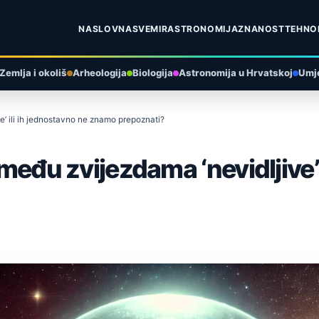
NASLOVNA
SVEMIR
ASTRONOMIJA
ZNANOST
TEHNO
Zemlja i okoliš
Arheologija
Biologija
Astronomija u Hrvatskoj
Umje
ve’ ili ih jednostavno ne znamo prepoznati?
 među zvijezdama ‘nevidljive’