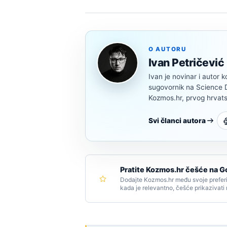
O AUTORU
Ivan Petričević
Ivan je novinar i autor k
sugovornik na Science Di
Kozmos.hr, prvog hrvats
Svi članci autora
Pratite Kozmos.hr češće na G
Dodajte Kozmos.hr među svoje preferi
kada je relevantno, češće prikazivati