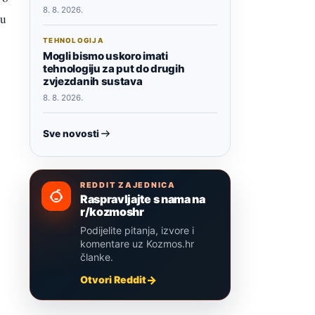
8. 8. 2026.
du
TEHNOLOGIJA
Mogli bismo uskoro imati
tehnologiju za put do drugih
zvjezdanih sustava
8. 8. 2026.
Sve novosti
REDDIT ZAJEDNICA
Raspravljajte s nama na
r/kozmoshr
Podijelite pitanja, izvore i
komentare uz Kozmos.hr
članke.
Otvori Reddit