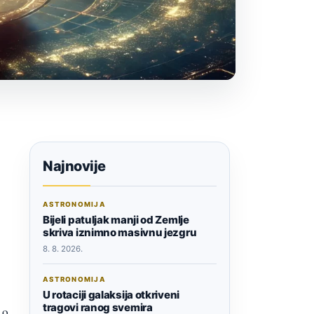
Najnovije
ASTRONOMIJA
Bijeli patuljak manji od Zemlje
skriva iznimno masivnu jezgru
8. 8. 2026.
ASTRONOMIJA
U rotaciji galaksija otkriveni
tragovi ranog svemira
 o