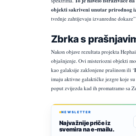
To je navelo istraživače da
spektrima.
objekti sakriveni unutar prirodnog i
tvrdnje zahtijevaju izvanredne dokaze”, 
Zbrka s prašnjavi
Nakon objave rezultata projekta Hephai
objašnjenje. Ovi misteriozni objekti m
kao galaksije zaklonjene prašinom ili ‘
imaju aktivne galaktičke jezgre koje su
poput zvijezda kad ih promatramo sa Z
NEWSLETTER
Najvažnije priče iz
svemira na e-mailu.