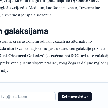
 vjeruju kako bi mogli biti potencijalne Dysonove sfere,
zgleda zvijezda
. Međutim, kao što je poznato, “izvanredne
a stvarnost je ispala složenija.
m galaksijama
stos, neki su astronomi odmah ukazali na alternativno
ožda nisu izvanzemaljske megastrukture, već galaksije poznate
Dust-Obscured Galaxies
(skraćeno
hotDOG-ovi).
‘
Te galaksi
 prekrivene gustim slojem prašine, zbog čega iz daljine izgleda
emlje.
Želim newsletter