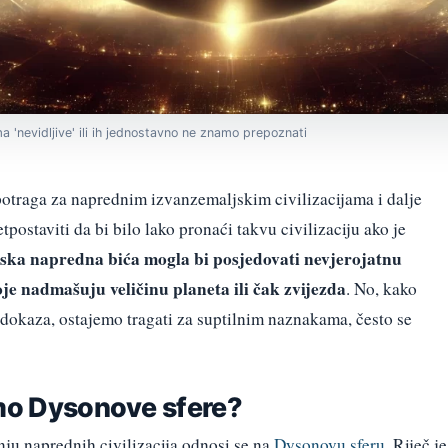
a 'nevidljive' ili ih jednostavno ne znamo prepoznati
otraga za naprednim izvanzemaljskim civilizacijama i dalje
ostaviti da bi bilo lako pronaći takvu civilizaciju ako je
ska napredna bića mogla bi posjedovati nevjerojatnu
je nadmašuju veličinu planeta ili čak zvijezda
. No, kako
 dokaza, ostajemo tragati za suptilnim naznakama, često se
imo Dysonove sfere?
anju naprednih civilizacija odnosi se na
Dysonovu sferu
. Riječ je