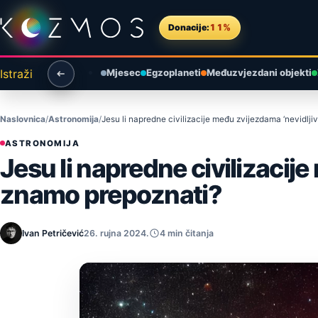
Preskoči na sadržaj
Donacije:
11%
Istraži
Mjesec
Egzoplaneti
Međuzvjezdani objekti
Naslovnica
Astronomija
Jesu li napredne civilizacije među zvijezdama ‘nevidlji
ASTRONOMIJA
Jesu li napredne civilizacije
znamo prepoznati?
Ivan Petričević
26. rujna 2024.
4 min čitanja