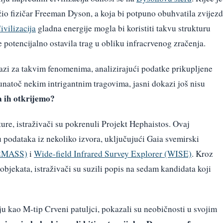
žio fizičar Freeman Dyson, a koja bi potpuno obuhvatila zvijez
ivilizacija
gladna energije mogla bi koristiti takvu strukturu
e potencijalno ostavila trag u obliku infracrvenog zračenja.
razi za takvim fenomenima, analizirajući podatke prikupljene
 unatoč nekim intrigantnim tragovima, jasni dokazi još nisu
a ih otkrijemo?
ture, istraživači su pokrenuli Projekt Hephaistos. Ovaj
 podataka iz nekoliko izvora, uključujući Gaia svemirski
(2MASS)
i
Wide-field Infrared Survey Explorer (WISE)
. Kroz
objekata, istraživači su suzili popis na sedam kandidata koji
aju kao M-tip Crveni patuljci, pokazali su neobičnosti u svojim