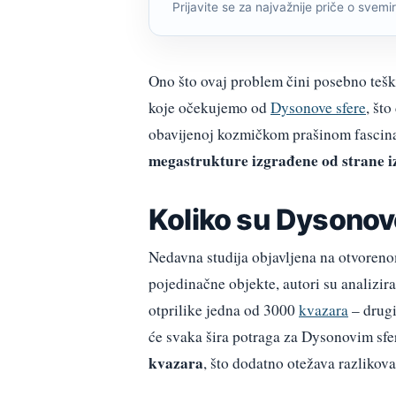
Prijavite se za najvažnije priče o svemiru
Ono što ovaj problem čini posebno tešk
koje očekujemo od
Dysonove sfere
, št
obavijenoj kozmičkom prašinom fascin
megastrukture izgrađene od strane i
Koliko su Dysonove
Nedavna studija objavljena na otvoren
pojedinačne objekte, autori su analizira
otprilike jedna od 3000
kvazara
– drugi
će svaka šira potraga za Dysonovim sf
kvazara
, što dodatno otežava razlikov