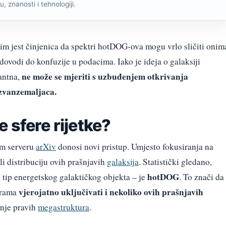
, znanosti i tehnologiji.
im jest činjenica da spektri hotDOG-ova mogu vrlo sličiti onim
o dovodi do konfuzije u podacima. Iako je ideja o galaksiji
ne može se mjeriti s uzbuđenjem otkrivanja
antna,
zvanzemaljaca.
 sfere rijetke?
om serveru
arXiv
donosi novi pristup. Umjesto fokusiranja na
li distribuciju ovih prašnjavih
galaksija
. Statistički gledano,
hotDOG
 tip energetskog galaktičkog objekta – je
. To znači da
vjerojatno uključivati i nekoliko ovih prašnjavih
erama
anje pravih
megastruktura
.