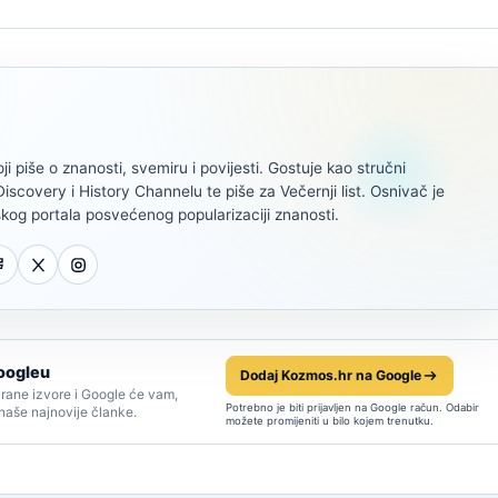
oji piše o znanosti, svemiru i povijesti. Gostuje kao stručni
scovery i History Channelu te piše za Večernji list. Osnivač je
kog portala posvećenog popularizaciji znanosti.
oogleu
Dodaj Kozmos.hr na Google
rane izvore i Google će vam,
Potrebno je biti prijavljen na Google račun. Odabir
 naše najnovije članke.
možete promijeniti u bilo kojem trenutku.