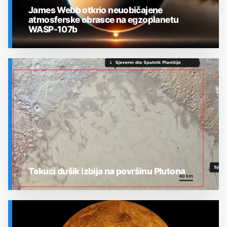
James Webb otkrio neuobičajene
atmosferske obrasce na egzoplanetu
WASP-107b
SVEMIR
Tekući dušik izbija na površinu Plutona
SVEMIR