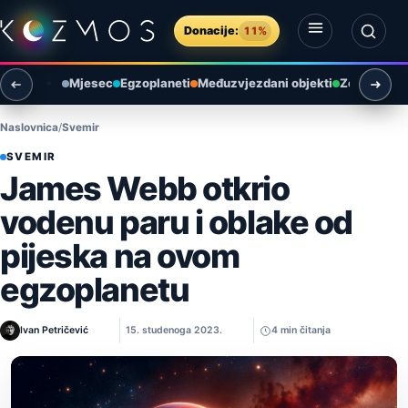
Preskoči na sadržaj
Donacije:
11%
Otvori izbornik
Otvori pretragu
Mjesec
Egzoplaneti
Međuzvjezdani objekti
Zemlja i ok
Naslovnica
Svemir
SVEMIR
James Webb otkrio
vodenu paru i oblake od
pijeska na ovom
egzoplanetu
Ivan Petričević
15. studenoga 2023.
4 min čitanja