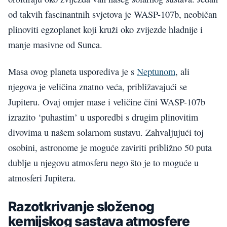
od takvih fascinantnih svjetova je WASP-107b, neobičan
plinoviti egzoplanet koji kruži oko zvijezde hladnije i
manje masivne od Sunca.
Masa ovog planeta usporediva je s
Neptunom
, ali
njegova je veličina znatno veća, približavajući se
Jupiteru. Ovaj omjer mase i veličine čini WASP-107b
izrazito ‘puhastim’ u usporedbi s drugim plinovitim
divovima u našem solarnom sustavu. Zahvaljujući toj
osobini, astronome je moguće zaviriti približno 50 puta
dublje u njegovu atmosferu nego što je to moguće u
atmosferi Jupitera.
Razotkrivanje složenog
kemijskog sastava atmosfere