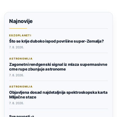
Najnovije
EGZOPLANETI
Što se krije duboko ispod površine super-Zemalja?
7. 8. 2026.
ASTRONOMIJA
Zagonetni rendgenski signal iz mlaza supermasivne
crne rupe zbunjuje astronome
7. 8. 2026.
ASTRONOMIJA
Objavljena dosad najdetaljnija spektroskopska karta
Mliječne staze
7. 8. 2026.
Sve novosti