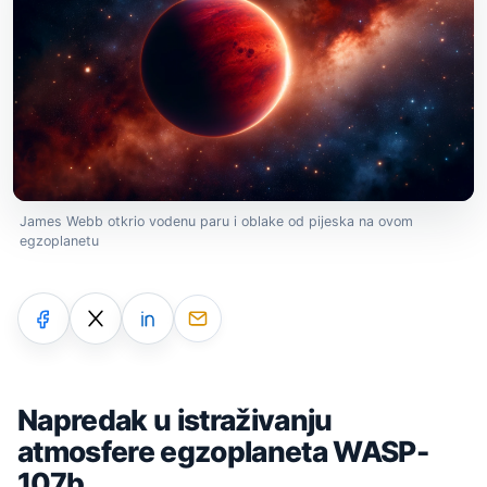
James Webb otkrio vodenu paru i oblake od pijeska na ovom
egzoplanetu
Napredak u istraživanju
atmosfere egzoplaneta WASP-
107b