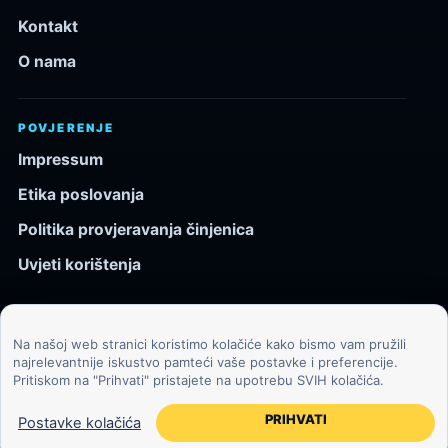
Kontakt
O nama
POVJERENJE
Impressum
Etika poslovanja
Politika provjeravanja činjenica
Uvjeti korištenja
Na našoj web stranici koristimo kolačiće kako bismo vam pružili
© 2026 Kozmos.hr. Sva prava pridržana.
najrelevantnije iskustvo pamteći vaše postavke i preferencije.
Pritiskom na "Prihvati" pristajete na upotrebu SVIH kolačića.
Svemir, znanost, tehnologija i velike ideje za znatiželjne
čitatelje.
PRIHVATI
Postavke kolačića