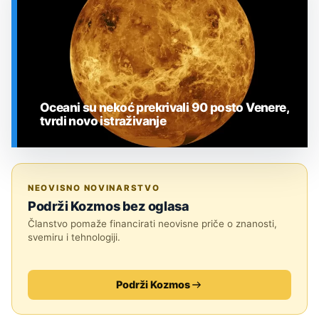
Oceani su nekoć prekrivali 90 posto Venere,
tvrdi novo istraživanje
SVEMIR
NEOVISNO NOVINARSTVO
Podrži Kozmos bez oglasa
Članstvo pomaže financirati neovisne priče o znanosti,
svemiru i tehnologiji.
Podrži Kozmos