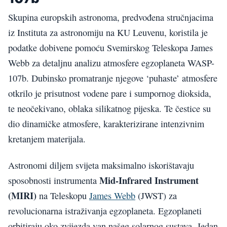
Skupina europskih astronoma, predvođena stručnjacima
iz Instituta za astronomiju na KU Leuvenu, koristila je
podatke dobivene pomoću Svemirskog Teleskopa James
Webb za detaljnu analizu atmosfere egzoplaneta WASP-
107b. Dubinsko promatranje njegove ‘puhaste’ atmosfere
otkrilo je prisutnost vodene pare i sumpornog dioksida,
te neočekivano, oblaka silikatnog pijeska. Te čestice su
dio dinamičke atmosfere, karakterizirane intenzivnim
kretanjem materijala.
Astronomi diljem svijeta maksimalno iskorištavaju
Mid-Infrared Instrument
sposobnosti instrumenta
(MIRI)
na Teleskopu
James Webb
(JWST) za
revolucionarna istraživanja egzoplaneta. Egzoplaneti
orbitiraju oko zvijezda van našeg solarnog sustava. Jedan