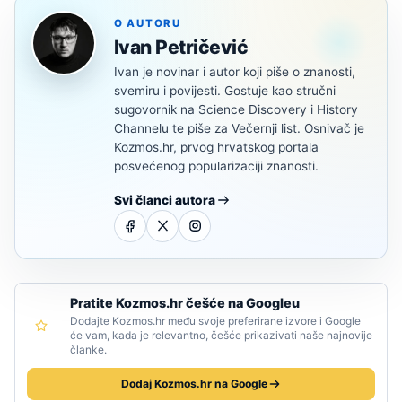
O AUTORU
Ivan Petričević
Ivan je novinar i autor koji piše o znanosti,
svemiru i povijesti. Gostuje kao stručni
sugovornik na Science Discovery i History
Channelu te piše za Večernji list. Osnivač je
Kozmos.hr, prvog hrvatskog portala
posvećenog popularizaciji znanosti.
Svi članci autora
Pratite Kozmos.hr češće na Googleu
Dodajte Kozmos.hr među svoje preferirane izvore i Google
će vam, kada je relevantno, češće prikazivati naše najnovije
članke.
Dodaj Kozmos.hr na Google