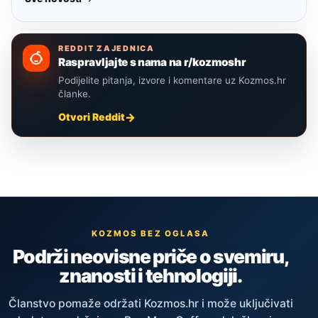
REDDIT ZAJEDNICA
Raspravljajte s nama na r/kozmoshr
Podijelite pitanja, izvore i komentare uz Kozmos.hr
članke.
Otvori Reddit
KOZMOS BEZ OGLASA
Podrži neovisne priče o svemiru,
znanosti i tehnologiji.
Članstvo pomaže održati Kozmos.hr i može uključivati