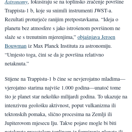
Astronomy
, fokusiraju se na toplinsko zračenje površine
Trappista-1 b, koje su snimili instrumenti JWST-a.
Rezultati proturječe ranijim pretpostavkama. “Ideja o
planetu bez atmosfere s jako istrošenom površinom ne
slaže se s trenutnim mjerenjima,”
objašnjava Jeroen
Bouwman
iz Max Planck Instituta za astronomiju.
“Umjesto toga, čini se da je površina relativno
netaknuta.”
Stijene na Trappistu-1 b čine se nevjerojatno mladima—
vjerojatno starima najviše 1.000 godina—unatoč tome
što je planet star nekoliko milijardi godina. To ukazuje na
intenzivnu geološku aktivnost, poput vulkanizma ili
tektonskih pomaka, slično procesima na Zemlji ili
Jupiterovom mjesecu Iju. Takve pojave mogle bi biti
potaknute preostalom toplinom iz formiranja planeta ili