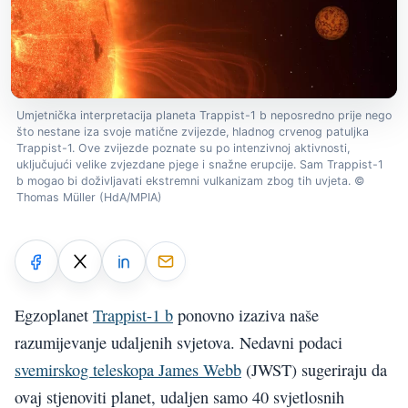
Umjetnička interpretacija planeta Trappist-1 b neposredno prije nego
što nestane iza svoje matične zvijezde, hladnog crvenog patuljka
Trappist-1. Ove zvijezde poznate su po intenzivnoj aktivnosti,
uključujući velike zvjezdane pjege i snažne erupcije. Sam Trappist-1
b mogao bi doživljavati ekstremni vulkanizam zbog tih uvjeta. ©
Thomas Müller (HdA/MPIA)
Egzoplanet
Trappist-1 b
ponovno izaziva naše
razumijevanje udaljenih svjetova. Nedavni podaci
svemirskog teleskopa James Webb
(JWST) sugeriraju da
ovaj stjenoviti planet, udaljen samo 40 svjetlosnih