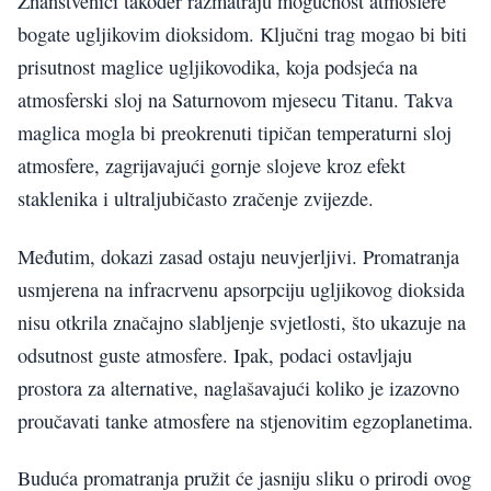
Znanstvenici također razmatraju mogućnost atmosfere
bogate ugljikovim dioksidom. Ključni trag mogao bi biti
prisutnost maglice ugljikovodika, koja podsjeća na
atmosferski sloj na Saturnovom mjesecu Titanu. Takva
maglica mogla bi preokrenuti tipičan temperaturni sloj
atmosfere, zagrijavajući gornje slojeve kroz efekt
staklenika i ultraljubičasto zračenje zvijezde.
Međutim, dokazi zasad ostaju neuvjerljivi. Promatranja
usmjerena na infracrvenu apsorpciju ugljikovog dioksida
nisu otkrila značajno slabljenje svjetlosti, što ukazuje na
odsutnost guste atmosfere. Ipak, podaci ostavljaju
prostora za alternative, naglašavajući koliko je izazovno
proučavati tanke atmosfere na stjenovitim egzoplanetima.
Buduća promatranja pružit će jasniju sliku o prirodi ovog