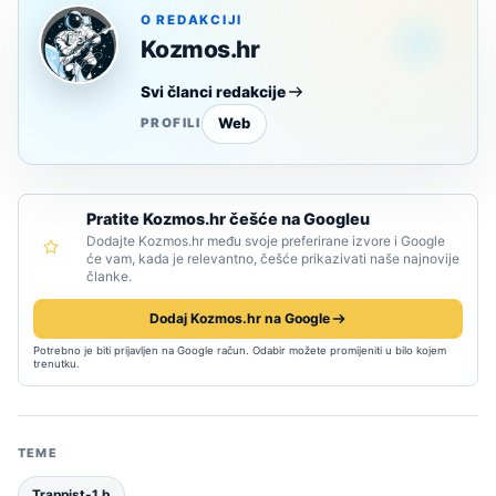
O REDAKCIJI
Kozmos.hr
Svi članci redakcije
Web
PROFILI
Pratite Kozmos.hr češće na Googleu
Dodajte Kozmos.hr među svoje preferirane izvore i Google
će vam, kada je relevantno, češće prikazivati naše najnovije
članke.
Dodaj Kozmos.hr na Google
Potrebno je biti prijavljen na Google račun. Odabir možete promijeniti u bilo kojem
trenutku.
TEME
Trappist-1 b