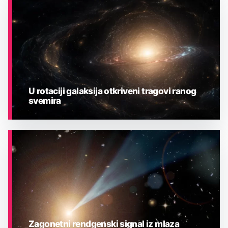
ASTRONOMIJA
U rotaciji galaksija otkriveni tragovi ranog
svemira
ASTRONOMIJA
Zagonetni rendgenski signal iz mlaza