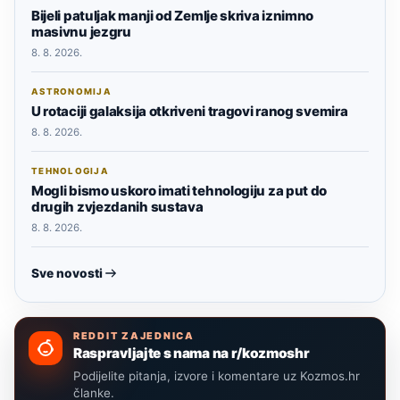
Bijeli patuljak manji od Zemlje skriva iznimno
masivnu jezgru
8. 8. 2026.
ASTRONOMIJA
U rotaciji galaksija otkriveni tragovi ranog svemira
8. 8. 2026.
TEHNOLOGIJA
Mogli bismo uskoro imati tehnologiju za put do
drugih zvjezdanih sustava
8. 8. 2026.
Sve novosti
REDDIT ZAJEDNICA
Raspravljajte s nama na r/kozmoshr
Podijelite pitanja, izvore i komentare uz Kozmos.hr
članke.