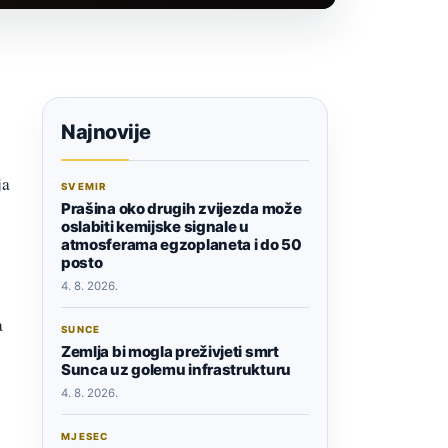
Najnovije
ja
SVEMIR
Prašina oko drugih zvijezda može
oslabiti kemijske signale u
atmosferama egzoplaneta i do 50
posto
4. 8. 2026.
a
SUNCE
Zemlja bi mogla preživjeti smrt
Sunca uz golemu infrastrukturu
4. 8. 2026.
MJESEC