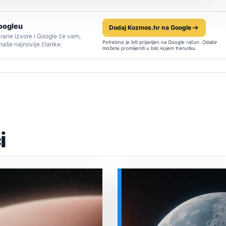
oogleu
Dodaj Kozmos.hr na Google
rane izvore i Google će vam,
Potrebno je biti prijavljen na Google račun. Odabir
 naše najnovije članke.
možete promijeniti u bilo kojem trenutku.
i