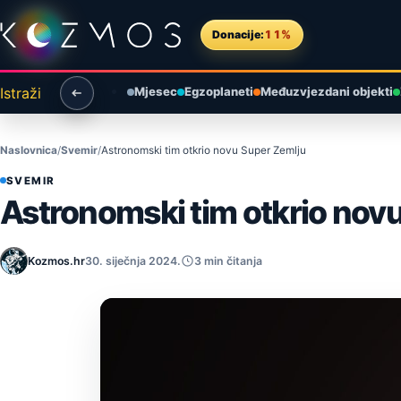
Preskoči na sadržaj
Donacije:
11%
Istraži
Mjesec
Egzoplaneti
Međuzvjezdani objekti
Naslovnica
Svemir
Astronomski tim otkrio novu Super Zemlju
SVEMIR
Astronomski tim otkrio nov
Kozmos.hr
30. siječnja 2024.
3 min čitanja