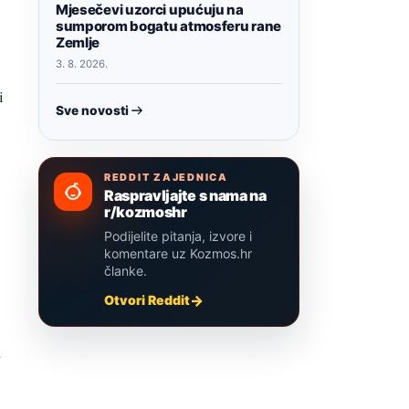
Mjesečevi uzorci upućuju na
sumporom bogatu atmosferu rane
Zemlje
3. 8. 2026.
i
Sve novosti
REDDIT ZAJEDNICA
Raspravljajte s nama na
r/kozmoshr
Podijelite pitanja, izvore i
komentare uz Kozmos.hr
članke.
Otvori Reddit
a