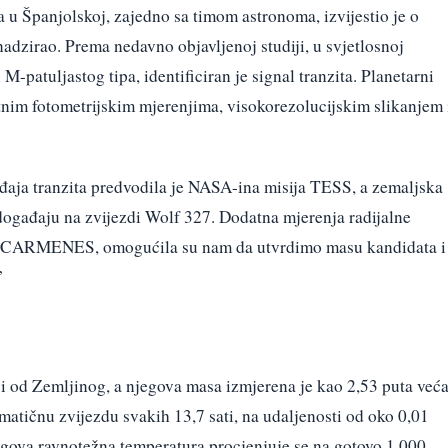
 u Španjolskoj, zajedno sa timom astronoma, izvijestio je o
adzirao. Prema nedavno objavljenoj studiji, u svjetlosnoj
 M-patuljastog tipa, identificiran je signal tranzita. Planetarni
tnim fotometrijskim mjerenjima, visokorezolucijskim slikanjem 
ađaja tranzita predvodila je NASA-ina misija TESS, a zemaljska
 događaju na zvijezdi Wolf 327. Dodatna mjerenja radijalne
fa CARMENES, omogućila su nam da utvrdimo masu kandidata i
”
ći od Zemljinog, a njegova masa izmjerena je kao 2,53 puta već
matičnu zvijezdu svakih 13,7 sati, na udaljenosti od oko 0,01
egova ravnotežna temperatura procjenjuje se na gotovo 1.000