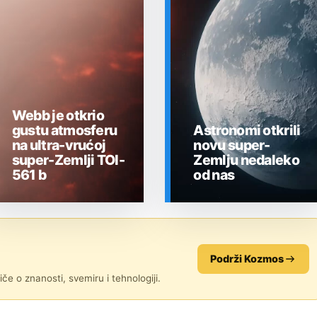
Webb je otkrio
gustu atmosferu
Astronomi otkrili
na ultra-vrućoj
novu super-
super-Zemlji TOI-
Zemlju nedaleko
561 b
od nas
SVEMIR
SVEMIR
Podrži Kozmos
če o znanosti, svemiru i tehnologiji.