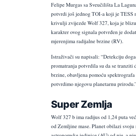
Felipe Murgas sa Sveučilišta La Laguna
potvrdi još jednog TOI-a koji je TESS n
krivulji zvijezde Wolf 327, koja je blizu
karakter ovog signala potvrđen je doda
mjerenjima radijalne brzine (RV).
Istraživači su napisali: “Detekciju dog
promatranja potvrdila su da se tranziti
brzine, obavljena pomoću spektrogra
potvrdimo njegovu planetarnu prirodu.
Super Zemlja
Wolf 327 b ima radijus od 1,24 puta ve
od Zemljine mase. Planet obilazi svoju 
astronomske jedinice (AU) od nje, a nj