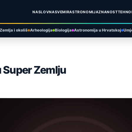
NASLOVNA
SVEMIR
ASTRONOMIJA
ZNANOST
TEHNO
Zemlja i okoliš
Arheologija
Biologija
Astronomija u Hrvatskoj
Umje
u Super Zemlju