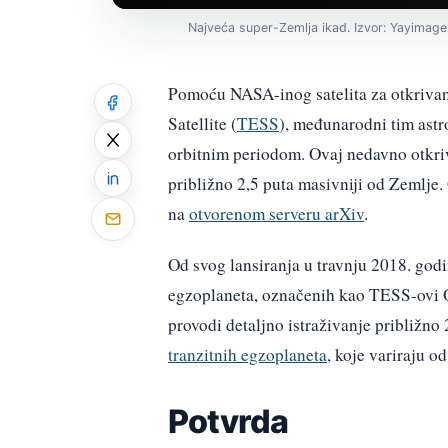
Najveća super-Zemlja ikad. Izvor: Yayimage
Pomoću NASA-inog satelita za otkriva
Satellite (
TESS
), međunarodni tim astr
orbitnim periodom. Ovaj nedavno otkrive
približno 2,5 puta masivniji od Zemlje.
na
otvorenom serveru arXiv
.
Od svog lansiranja u travnju 2018. godi
egzoplaneta, označenih kao TESS-ovi Ob
provodi detaljno istraživanje približno 
tranzitnih egzoplaneta
, koje variraju o
Potvrda