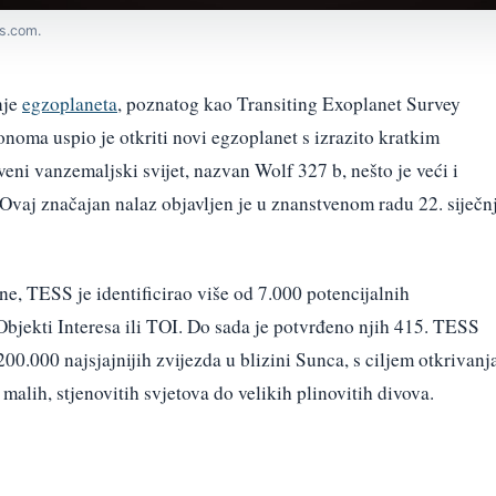
s.com.
nje
egzoplaneta
, poznatog kao Transiting Exoplanet Survey
onoma uspio je otkriti novi egzoplanet s izrazito kratkim
ni vanzemaljski svijet, nazvan Wolf 327 b, nešto je veći i
 Ovaj značajan nalaz objavljen je u znanstvenom radu 22. siječn
ne, TESS je identificirao više od 7.000 potencijalnih
jekti Interesa ili TOI. Do sada je potvrđeno njih 415. TESS
200.000 najsjajnijih zvijezda u blizini Sunca, s ciljem otkrivanj
d malih, stjenovitih svjetova do velikih plinovitih divova.