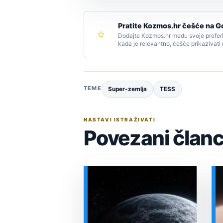
Pratite Kozmos.hr češće na G
Dodajte Kozmos.hr među svoje preferi
kada je relevantno, češće prikazivati
TEME
Super-zemlja
TESS
NASTAVI ISTRAŽIVATI
Povezani članc