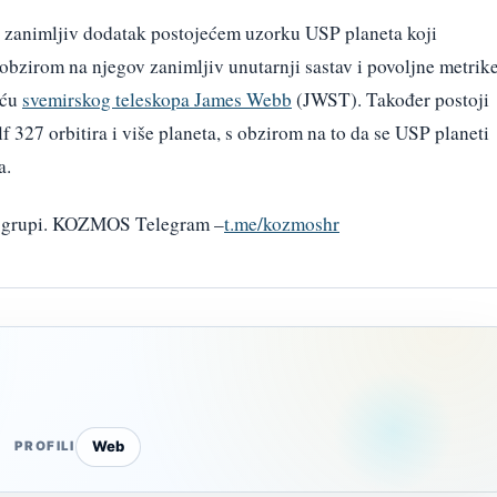
b zanimljiv dodatak postojećem uzorku USP planeta koji
s obzirom na njegov zanimljiv unutarnji sastav i povoljne metrik
oću
svemirskog teleskopa James Webb
(JWST). Također postoji
 327 orbitira i više planeta, s obzirom na to da se USP planeti
a.
am grupi. KOZMOS Telegram –
t.me/kozmoshr
Web
PROFILI