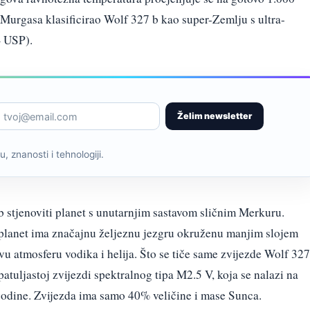
 Murgasa klasificirao Wolf 327 b kao super-Zemlju s ultra-
– USP).
Želim newsletter
, znanosti i tehnologiji.
b stjenoviti planet s unutarnjim sastavom sličnim Merkuru.
oplanet ima značajnu željeznu jezgru okruženu manjim slojem
vu atmosferu vodika i helija. Što se tiče same zvijezde Wolf 327
-patuljastoj zvijezdi spektralnog tipa M2.5 V, koja se nalazi na
 godine. Zvijezda ima samo 40% veličine i mase Sunca.